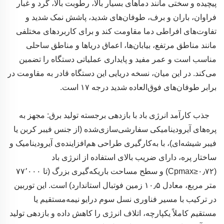
پیچیده و سختی مانند دماهای بسیار بالا، رطوبت بالا، گرد و غبار
فراوان، باران و برف، طوفان‌های شدید، پاشش نمک شدید و
تفاوت‌های افراطی دما مقاومت کند و برای کاربردهای مختلفی
مانند مناطق مرتفع، بیابان‌ها، اعماق دریاها و مناطق ساحلی
مناسب است و عمر مفید و پایداری عملیاتی دستگاه را تضمین
می‌کند. در این میان، نسخه دریایی این دستگاه قادر به مقاومت در
برابر طوفان‌های فوق‌العاده شدید درجه ۱۷ است.
جذب کارآمد انرژی باد با بازدهی برجسته تولید برق: مجهز به
پره‌های آیرودینامیکی سفارشی‌سازی‌شده (از جنس فیبر کربن یا
فیبر شیشه‌ای)، با به‌کارگیری طراحی هم‌افزاینده‌ی آیرودینامیک و
ساختار پره، دارای ضریب بالای استفاده از انرژی باد
(Cpmax≥۰٫۷۲) و سطح مساحت باریکه‌گیری بزرگ (تا ۷۷٬۰۰۰
متر مربع، معادل ۱۰٫۵ زمین فوتبال استاندارد) است. این توربین
در ترکیب با مسیر فناوری نسل سوم درایو نیمه‌مستقیم یا
مستقیم کاملاً یکپارچه، اتلاف انرژی را کاهش داده و بازدهی تولید