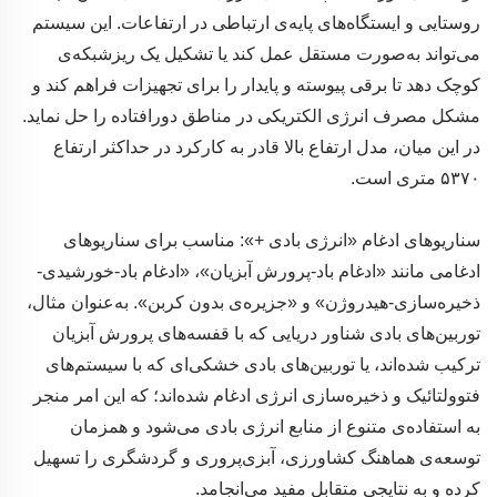
روستایی و ایستگاه‌های پایه‌ی ارتباطی در ارتفاعات. این سیستم
می‌تواند به‌صورت مستقل عمل کند یا تشکیل یک ریزشبکه‌ی
کوچک دهد تا برقی پیوسته و پایدار را برای تجهیزات فراهم کند و
مشکل مصرف انرژی الکتریکی در مناطق دورافتاده را حل نماید.
در این میان، مدل ارتفاع بالا قادر به کارکرد در حداکثر ارتفاع
۵۳۷۰ متری است.
سناریوهای ادغام «انرژی بادی +»: مناسب برای سناریوهای
ادغامی مانند «ادغام باد-پرورش آبزیان»، «ادغام باد-خورشیدی-
ذخیره‌سازی-هیدروژن» و «جزیره‌ی بدون کربن». به‌عنوان مثال،
توربین‌های بادی شناور دریایی که با قفسه‌های پرورش آبزیان
ترکیب شده‌اند، یا توربین‌های بادی خشکی‌ای که با سیستم‌های
فتوولتائیک و ذخیره‌سازی انرژی ادغام شده‌اند؛ که این امر منجر
به استفاده‌ی متنوع از منابع انرژی بادی می‌شود و همزمان
توسعه‌ی هماهنگ کشاورزی، آبزی‌پروری و گردشگری را تسهیل
کرده و به نتایجی متقابل مفید می‌انجامد.