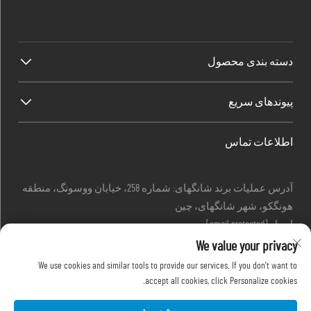
دسته بندی محصول
پیوندهای سریع
اطلاعات تماس
آدرس عملیات برند شانگهای: شماره 258، خیابان ووسونگ، منطقه
هونگکو، شهر شانگهای، چین
ایمیل:
[email protected]
تماس:
+86-13280087620
We value your privacy
تماس:
+86-13280035385
We use cookies and similar tools to provide our services. If you don't want to
تماس:
+86-13280039195
accept all cookies, click Personalize cookies.