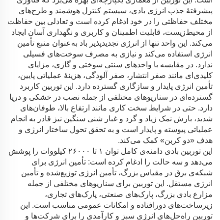
پیشرفتهٔ جذب انرژی بادی، سیستم کنترل هوشمند و طرح‌های
مختلف حفاظتی را در خود ادغام کرده است و تعادلی بین حفاظت
از محیط‌زیست، قابلیت اطمینان و کاربری و نگهداری آسان ایجاد
می‌کند. این واحد تنها از انرژی تجدیدپذیر باد به‌عنوان منبع تأمین
انرژی استفاده می‌کند و نیازی به مصرف سوخت‌های فسیلی
ندارد. در مقایسه با واحدهای سنتی سوختی و گازی، مزایای
کلیدی‌ای مانند صفر انتشار، صفر آلودگی، هزینهٔ عملیاتی پایین،
تأمین انرژی پایدار و سازگاری گسترده دارد. این توربین کاربرد
گسترده‌ای در سناریوهای مختلفی از جمله نصب در خشکی و دریا
دارد. حتی در شرایط سخت کاری مانند ارتفاع بالا، طوفان‌های
شدید، بارش نمک زیاد و گرد و غبار شنی سنگین نیز قادر به انجام
عملیاتی پیوسته و پایدار است و به تحقق تحول ساختار انرژی و
هدف «دو کربن» کمک می‌کند.
این توربین بادی دامنه‌ی کامل توان ۱ تا ۲۶۰۰۰ کیلووات را پوشش
می‌دهد و سه حالت را ادغام کرده است: تأمین انرژی برای
شبکه‌ی برق در مقیاس بزرگ، تأمین انرژی توزیع‌شده و تأمین
انرژی مستقل. این توربین برای سناریوهای مختلفی از جمله
مزارع بادی بزرگ، پارک‌های صنعتی، پارک‌های تجاری،
زیرساخت‌های دورافتاده و امکانات عمومی مناسب است. این
توربین راه‌حل‌های انرژی سبز و کارآمدی را برای شرکت‌ها و