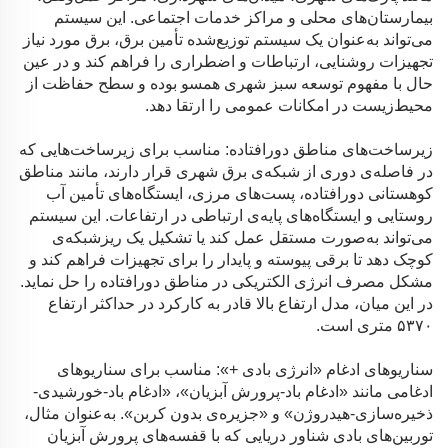
بیمارستان‌های محلی و مراکز خدمات اجتماعی. این سیستم
می‌تواند به‌عنوان یک سیستم توزیع‌شده تأمین برق، برق مورد نیاز
تجهیزات روشنایی، ارتباطات و اضطراری را فراهم کند و در عین
حال با مفهوم توسعه سبز شهری همسو بوده و سطح حفاظت از
محیط‌زیست در امکانات عمومی را ارتقا دهد.
زیرساخت‌های مناطق دورافتاده: مناسب برای زیرساخت‌هایی که
در فاصله‌ی دوری از شبکه‌ی برق شهری قرار دارند، مانند مناطق
کوهستانی دورافتاده، پست‌های مرزی، ایستگاه‌های تأمین آب
روستایی و ایستگاه‌های پایه‌ی ارتباطی در ارتفاعات. این سیستم
می‌تواند به‌صورت مستقل عمل کند یا تشکیل یک ریزشبکه‌ی
کوچک دهد تا برقی پیوسته و پایدار را برای تجهیزات فراهم کند و
مشکل مصرف انرژی الکتریکی در مناطق دورافتاده را حل نماید.
در این میان، مدل ارتفاع بالا قادر به کارکرد در حداکثر ارتفاع
۵۳۷۰ متری است.
سناریوهای ادغام «انرژی بادی +»: مناسب برای سناریوهای
ادغامی مانند «ادغام باد-پرورش آبزیان»، «ادغام باد-خورشیدی-
ذخیره‌سازی-هیدروژن» و «جزیره‌ی بدون کربن». به‌عنوان مثال،
توربین‌های بادی شناور دریایی که با قفسه‌های پرورش آبزیان