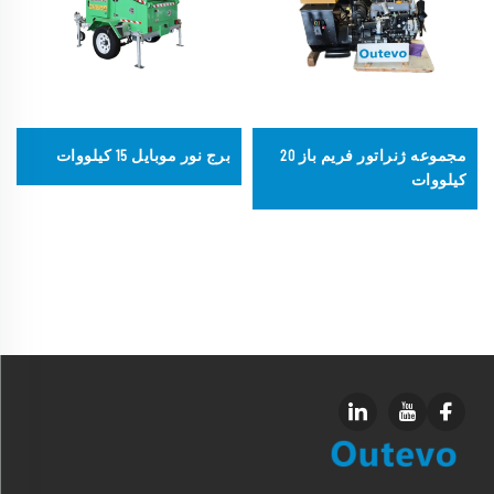
مجموعه ژنراتور فریم باز 20
برج نور موبایل 15 کیلووات
کیلووات