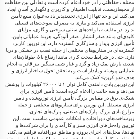
مختلف حفاظتی را در خود ادغام کرده است و تعادلی بین حفاظت
از محیط‌زیست، قابلیت اطمینان و کاربری و نگهداری آسان ایجاد
می‌کند. این واحد تنها از انرژی تجدیدپذیر باد به‌عنوان منبع تأمین
انرژی استفاده می‌کند و نیازی به مصرف سوخت‌های فسیلی
ندارد. در مقایسه با واحدهای سنتی سوختی و گازی، مزایای
کلیدی‌ای مانند صفر انتشار، صفر آلودگی، هزینهٔ عملیاتی پایین،
تأمین انرژی پایدار و سازگاری گسترده دارد. این توربین کاربرد
گسترده‌ای در سناریوهای مختلفی از جمله نصب در خشکی و دریا
دارد. حتی در شرایط سخت کاری مانند ارتفاع بالا، طوفان‌های
شدید، بارش نمک زیاد و گرد و غبار شنی سنگین نیز قادر به انجام
عملیاتی پیوسته و پایدار است و به تحقق تحول ساختار انرژی و
هدف «دو کربن» کمک می‌کند.
این توربین بادی دامنه‌ی کامل توان ۱ تا ۲۶۰۰۰ کیلووات را پوشش
می‌دهد و سه حالت را ادغام کرده است: تأمین انرژی برای
شبکه‌ی برق در مقیاس بزرگ، تأمین انرژی توزیع‌شده و تأمین
انرژی مستقل. این توربین برای سناریوهای مختلفی از جمله
مزارع بادی بزرگ، پارک‌های صنعتی، پارک‌های تجاری،
زیرساخت‌های دورافتاده و امکانات عمومی مناسب است. این
توربین راه‌حل‌های انرژی سبز و کارآمدی را برای شرکت‌ها و
نهادها، محل‌های اجرای پروژه و مناطق دورافتاده فراهم می‌کند،
استفاده‌ی کارآمد از منابع انرژی بادی و عملکرد پایدار آن را محقق