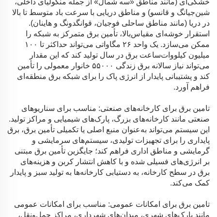
خشکی‌ای (مانند مناطق «سه شمال» از جمله منگولیای داخلی،
شین‌جیانگ و قانسو) و مناطق دریایی با سرعت باد متوسط تا بالا
در دریا (مانند مناطق ساحلی فوجیان، قوانگدونگ و هاینان).
استقرار خوشه‌ای مقیاس‌بالا، تأمین برق متمرکز به شبکه را
ممکن می‌سازد. یک واحد ۲۶ مگاواتی می‌تواند حداکثر تا ۱۰۰
میلیون کیلووات‌ساعت برق در سال تولید کند که این مقدار
می‌تواند نیاز سالانه برق زندگی ۵۵۰۰۰ خانوار معمولی را تأمین
کند و پشتیبانی پایدار از انرژی پاک را برای شبکه برق منطقه‌ای
فراهم آورد.
تامین برق برای کارخانه‌های صنعتی: مناسب برای سناریوهای
صنعتی مانند کارخانه‌های بزرگ، پارک‌های شیمیایی و مراکز تولید.
این سیستم می‌تواند به‌عنوان منبع اصلی یا تکمیلی تأمین برق، برق
پایداری را برای تجهیزات تولیدی، سیستم‌های سرمایشی و
گرمایشی و مناطق اداری فراهم کند؛ جایگزین تأمین برق مبتنی
بر انرژی‌های فسیلی شده و با کاهش انتشار کربن و هزینه‌های
برق در سطح کارخانه، به دستیابی کارخانه‌ها به تولید سبز و پایدار
کمک می‌کند.
تامین برق برای امکانات عمومی: مناسب برای امکانات عمومی
مانند پارک‌های شهری، میدان‌های شهرداری، مراکز حمل‌ونقل،