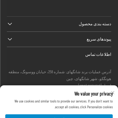
دسته بندی محصول
پیوندهای سریع
اطلاعات تماس
آدرس عملیات برند شانگهای: شماره 258، خیابان ووسونگ، منطقه
هونگکو، شهر شانگهای، چین
ایمیل:
[email protected]
تماس:
+86-13280087620
We value your privacy
تماس:
+86-13280035385
We use cookies and similar tools to provide our services. If you don't want to
تماس:
+86-13280039195
accept all cookies, click Personalize cookies.