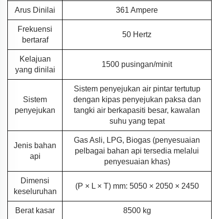
Arus Dinilai
361 Ampere
Frekuensi
50 Hertz
bertaraf
Kelajuan
1500 pusingan/minit
yang dinilai
Sistem penyejukan air pintar tertutup
Sistem
dengan kipas penyejukan paksa dan
penyejukan
tangki air berkapasiti besar, kawalan
suhu yang tepat
Gas Asli, LPG, Biogas (penyesuaian
Jenis bahan
pelbagai bahan api tersedia melalui
api
penyesuaian khas)
Dimensi
(P × L × T) mm: 5050 × 2050 × 2450
keseluruhan
Berat kasar
8500 kg