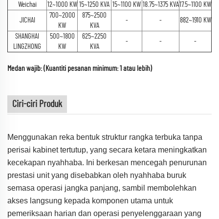
Weichai
12~1000 KW
15~1250 KVA
15~1100 KW
18.75~1375 KVA
17.5~1100 KW
700~2000
875~2500
JICHAI
-
-
882~1910 KW
KW
KVA
SHANGHAI
500~1800
625~2250
-
-
-
LINGZHONG
KW
KVA
Medan wajib: (Kuantiti pesanan minimum: 1 atau lebih)
Ciri-ciri Produk
Menggunakan reka bentuk struktur rangka terbuka tanpa
perisai kabinet tertutup, yang secara ketara meningkatkan
kecekapan nyahhaba. Ini berkesan mencegah penurunan
prestasi unit yang disebabkan oleh nyahhaba buruk
semasa operasi jangka panjang, sambil membolehkan
akses langsung kepada komponen utama untuk
pemeriksaan harian dan operasi penyelenggaraan yang