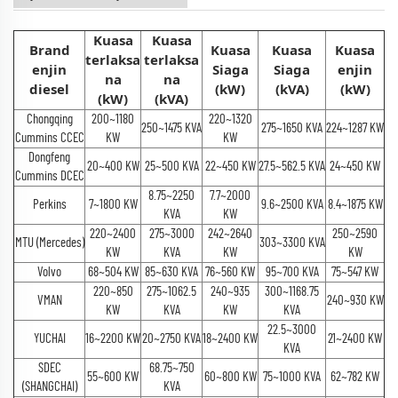
Kuasa
Kuasa
Brand
Kuasa
Kuasa
Kuasa
terlaksa
terlaksa
enjin
Siaga
Siaga
enjin
na
na
diesel
(kW)
(kVA)
(kW)
(kW)
(kVA)
Chongqing
200~1180
220~1320
250~1475 KVA
275~1650 KVA
224~1287 KW
Cummins CCEC
KW
KW
Dongfeng
20~400 KW
25~500 KVA
22~450 KW
27.5~562.5 KVA
24~450 KW
Cummins DCEC
8.75~2250
7.7~2000
Perkins
7~1800 KW
9.6~2500 KVA
8.4~1875 KW
KVA
KW
220~2400
275~3000
242~2640
250~2590
MTU (Mercedes)
303~3300 KVA
KW
KVA
KW
KW
Volvo
68~504 KW
85~630 KVA
76~560 KW
95~700 KVA
75~547 KW
220~850
275~1062.5
240~935
300~1168.75
VMAN
240~930 KW
KW
KVA
KW
KVA
22.5~3000
YUCHAI
16~2200 KW
20~2750 KVA
18~2400 KW
21~2400 KW
KVA
SDEC
68.75~750
55~600 KW
60~800 KW
75~1000 KVA
62~782 KW
(SHANGCHAI)
KVA