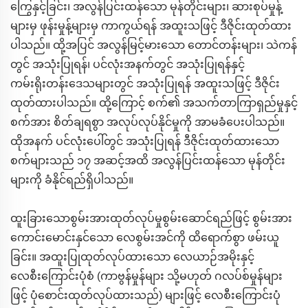
ကြွေနှင့်ခြင်း၊ အလွန်ပြင်းထန်သော မုန်တိုင်းများ၊ ဆားစုပ်မှုန့်
များမှ ဖုန်းမှုန့်များမှ ကာကွယ်ရန် အထူးသဖြင့် ဒီဇိုင်းထုတ်ထား
ပါသည်။ ထို့အပြင် အလွန်မြင့်မားသော တောင်တန်းများ၊ သဲကန်
တွင် အသုံးပြုရန်၊ ပင်လုံးအနက်တွင် အသုံးပြုရန်နှင့်
ကမ်းရိုးတန်းဒေသများတွင် အသုံးပြုရန် အထူးသဖြင့် ဒီဇိုင်း
ထုတ်ထားပါသည်။ ထို့ကြောင့် စက်၏ အသက်တာကြာရှည်မှုနှင့်
စက်အား စိတ်ချရစွာ အလုပ်လုပ်နိုင်မှုကို အာမခံပေးပါသည်။
ထိုအနက် ပင်လုံးပေါ်တွင် အသုံးပြုရန် ဒီဇိုင်းထုတ်ထားသော
စက်များသည် ၁၇ အဆင့်အထိ အလွန်ပြင်းထန်သော မုန်တိုင်း
များကို ခံနိုင်ရည်ရှိပါသည်။
ထူးခြားသောစွမ်းအားထုတ်လုပ်မှုစွမ်းဆောင်ရည်ဖြင့် စွမ်းအား
ကောင်းမောင်းနှင်သော လေစွမ်းအင်ကို ထိရောက်စွာ ဖမ်းယူ
ခြင်း။ အထူးပြုထုတ်လုပ်ထားသော လေယာဉ်အမိုးနှင့်
လေစီးကြောင်းပုံစံ (ကာဗွန်မှုန်များ သို့မဟုတ် ဂလပ်စ်မှုန်များ
ဖြင့် ပုံစောင်းထုတ်လုပ်ထားသည်) များဖြင့် လေစီးကြောင်းပုံ