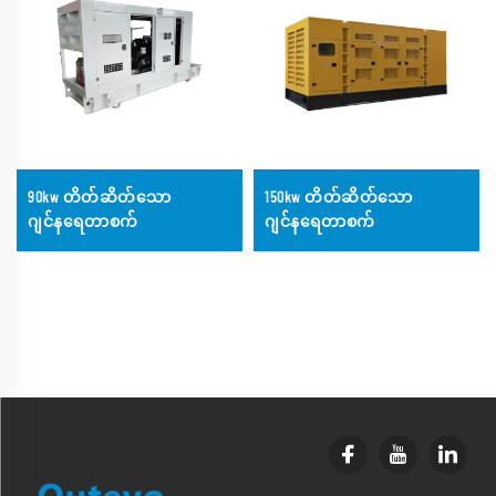
90kw တိတ်ဆိတ်သော
150kw တိတ်ဆိတ်သော
ဂျင်နရေတာစက်
ဂျင်နရေတာစက်