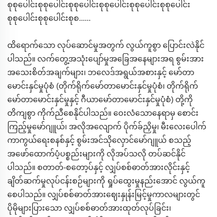
စုစုပေါင်းစုစုပေါင်းစုစုပေါင်းစုစုပေါင်းစုစုပေါင်းစုစုပေါင်း
စုစုပေါင်းစုစုပေါင်းစုစ......
ထိရောက်သော လုပ်ဆောင်မှုအတွက် လွယ်ကူစွာ ပြောင်းလဲနိုင်
ပါသည်။ လက်တွေ့အသုံးပျော်မှုအခြေအနေများအရ စွမ်းအား
အသေးစိတ်အချက်များ၊ ဘလေဒ်အရွယ်အစားနှင့် မော်တာ
မောင်းနှင်မှုပုံစံ (တိုက်ရိုက်မော်တာမောင်းနှင်မှုပုံစံ၊ တိုက်ရိုက်
မော်တာမောင်းနှင်မှုနှင့် ဂီယာမော်တာမောင်းနှင်မှုပုံစံ) တို့ကို
တိကျစွာ ကိုက်ညီစေနိုင်ပါသည်။ ဝေးလံသောနေရာမှ စောင်း
ကြည့်မှုမော်ဂျူယ်၊ အလိုအလျောက် ပိုက်ခ်ညှိမှု၊ မီးလေးပေါက်
ကာကွယ်ရေးစနစ်နှင့် စွမ်းအင်သိုလှောင်မော်ဂျူယ် စသည့်
အဖော်ထောက်ပံ့ပစ္စည်းများကို လိုအပ်သလို တပ်ဆင်နိုင်
ပါသည်။ စတာတ်-စတော့ပ်နှင့် လျှပ်စစ်ဓာတ်အားလိုင်းနှင့်
ချိတ်ဆက်မှုလုပ်ငန်းစဉ်များကို ရှုပ်ထွေးမှုနည်းအောင် လွယ်ကူ
စေပါသည်။ လျှပ်စစ်ဓာတ်အားဈေးနှုန်းမြင့်မှုကာလများတွင်
ပိုမိုများပြားသော လျှပ်စစ်ဓာတ်အားထုတ်လုပ်ခြင်း၊