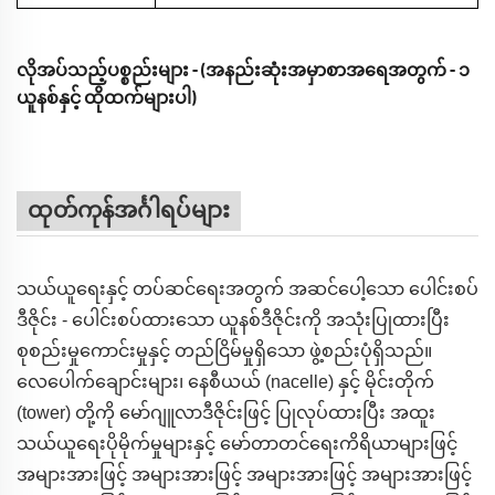
လိုအပ်သည့်ပစ္စည်းများ - (အနည်းဆုံးအမှာစာအရေအတွက် - ၁
ယူနစ်နှင့် ထိုထက်များပါ)
ထုတ်ကုန်အင်္ဂါရပ်များ
သယ်ယူရေးနှင့် တပ်ဆင်ရေးအတွက် အဆင်ပေါ့သော ပေါင်းစပ်
ဒီဇိုင်း - ပေါင်းစပ်ထားသော ယူနစ်ဒီဇိုင်းကို အသုံးပြုထားပြီး
စုစည်းမှုကောင်းမှုနှင့် တည်ငြိမ်မှုရှိသော ဖွဲ့စည်းပုံရှိသည်။
လေပေါက်ချောင်းများ၊ နေစီယယ် (nacelle) နှင့် မိုင်းတိုက်
(tower) တို့ကို မော်ဂျူလာဒီဇိုင်းဖြင့် ပြုလုပ်ထားပြီး အထူး
သယ်ယူရေးပိုမိုက်မှုများနှင့် မော်တာတင်ရေးကိရိယာများဖြင့်
အများအားဖြင့် အများအားဖြင့် အများအားဖြင့် အများအားဖြင့်