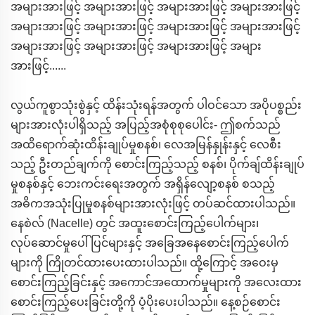
အများအားဖြင့် အများအားဖြင့် အများအားဖြင့် အများအားဖြင့်
အများအားဖြင့် အများအားဖြင့် အများအားဖြင့် အများအားဖြင့်
အများအားဖြင့် အများအားဖြင့် အများအားဖြင့် အများ
အားဖြင့်......
လွယ်ကူစွာသုံးစွဲနှင့် ထိန်းသုံးရန်အတွက် ပါဝင်သော အပိုပစ္စည်း
များအားလုံးပါရှိသည့် အပြည့်အစုံစုစုပေါင်း- ဤစက်သည်
အထိရောက်ဆုံးထိန်းချုပ်မှုစနစ်၊ လေအမြန်နှုန်းနှင့် လေစီး
သည့် ဦးတည်ချက်ကို စောင်းကြည့်သည့် စနစ်၊ ပိုက်ချ်ထိန်းချုပ်
မှုစနစ်နှင့် ဘေးကင်းရေးအတွက် အရှိန်လျော့စနစ် စသည့်
အဓိကအသုံးပြုမှုစနစ်များအားလုံးဖြင့် တပ်ဆင်ထားပါသည်။
နေစဲလ် (Nacelle) တွင် အထူးစောင်းကြည့်ပေါက်များ၊
လုပ်ဆောင်မှုပေါ်ပြင်များနှင့် အခြေအနေစောင်းကြည့်ပေါက်
များကို ကြိုတင်ထားပေးထားပါသည်။ ထို့ကြောင့် အဝေးမှ
စောင်းကြည့်ခြင်းနှင့် အကောင်အထောက်မှုများကို အလေးထား
စောင်းကြည့်ပေးခြင်းတို့ကို ပံ့ပိုးပေးပါသည်။ နေ့စဉ်စောင်း