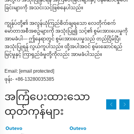
ခြင်းများကို အသင်းသင့်ဖြစ်နေပါသည်။
ကျွန်ုပ်တို့၏ အလွန်ယုံကြည်စိတ်ချရသော လေတိုက်စက်
မော်တာအစီအစဥ်များကို အသုံးပြု၍ သင့်၏ စွမ်းအားပေးမှုကို
အာမခံပါ— ဤနေရာတွင် စွမ်းအားပေးမှုသည် တည်ငြိမ်ပြီး
အသုံးပြုရန် လွယ်ကူပါသည်။ ထို့အပါအဝင် စွမ်းဆောင်ရည်
မြင့်မှုနှင့် ကြာရှည်ခံမှုတို့ကိုလည်း အာမခံပါသည်။
Email:
[email protected]
ဖုန်း- +86-13280035385
အကြံပေးထားသော
ထုတ်ကုန်များ