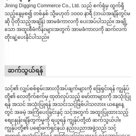
Jining Digging Commerce Co., Ltd. သည် စက်ရုံမှ ထွက်ရှိ
သည့်နေ့မှစ၍ တစ်နှစ် သို့မဟုတ် ၁၀၀၀ နာရီ (ဘယ်အချိန်တွင်မ
ဆို ပိုတိုသည့်အချိန်) အာမခံကာလကို ပေးအပ်ပါသည်။ အချို့
သော အထူးစီမံကိန်းများအတွက် အာမခံကာလကို ဆက်လက်
တိုးချဲ့ပေးနိုင်ပါသည်။
ဆက်သွယ်ရန်
သင့်၏ လျှပ်စစ်စွမ်းအားလိုအပ်ချက်များကို ဖြေရှင်းရန် ကျွန်ုပ်
တို့၏ လေတိုက်စက်မှ ထုတ်လုပ်သည့် မော်တာများကို အသုံးပြု
ရန် အသင် အသုံးပြုရန် အသင်းသင့်ဖြစ်ပါသလား။ ယနေ့နေ့
တွင် အခမဲ့ အကြံပေးခြင်းနှင့် သင့်အတွက် အထူးပြုထားသည့်
စျေးနှုန်းချိန်တွက်မှုကို ရယူရန် ကျွန်ုပ်တို့ထံ ဆက်သွယ်ပါ။
ကျွန်ုပ်တို့၏ ပရော်ဖက်ရှင်နယ် နည်းပညာအဖွဲ့သည် သင့်
အတွက် အသုံးပြုနိုင်ရန် အကြံပေးခြင်းများနှင့် ဝန်ဆောင်မှုပေး