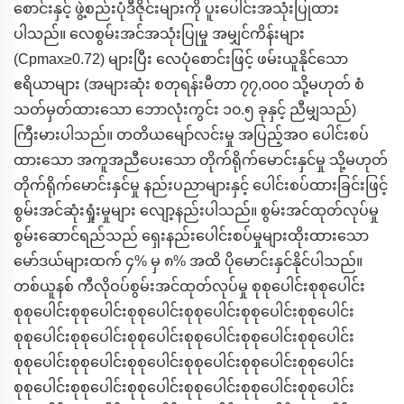
စောင်းနှင့် ဖွဲ့စည်းပုံဒီဇိုင်းများကို ပူးပေါင်းအသုံးပြုထား
ပါသည်။ လေစွမ်းအင်အသုံးပြုမှု အမျှင်ကိန်းများ
(Cpmax≥0.72) များပြီး လေပုံစောင်းဖြင့် ဖမ်းယူနိုင်သော
ဧရိယာများ (အများဆုံး စတုရန်းမီတာ ၇၇,၀၀၀ သို့မဟုတ် စံ
သတ်မှတ်ထားသော ဘောလုံးကွင်း ၁၀.၅ ခုနှင့် ညီမျှသည်)
ကြီးမားပါသည်။ တတိယမျော်လင်းမှု အပြည့်အဝ ပေါင်းစပ်
ထားသော အကူအညီပေးသော တိုက်ရိုက်မောင်းနှင်မှု သို့မဟုတ်
တိုက်ရိုက်မောင်းနှင်မှု နည်းပညာများနှင့် ပေါင်းစပ်ထားခြင်းဖြင့်
စွမ်းအင်ဆုံးရှုံးမှုများ လျော့နည်းပါသည်။ စွမ်းအင်ထုတ်လုပ်မှု
စွမ်းဆောင်ရည်သည် ရှေးနည်းပေါင်းစပ်မှုများထိုးထားသော
မော်ဒယ်များထက် ၄% မှ ၈% အထိ ပိုမောင်းနှင်နိုင်ပါသည်။
တစ်ယူနစ် ကီလိုဝပ်စွမ်းအင်ထုတ်လုပ်မှု စုစုပေါင်းစုစုပေါင်း
စုစုပေါင်းစုစုပေါင်းစုစုပေါင်းစုစုပေါင်းစုစုပေါင်းစုစုပေါင်း
စုစုပေါင်းစုစုပေါင်းစုစုပေါင်းစုစုပေါင်းစုစုပေါင်းစုစုပေါင်း
စုစုပေါင်းစုစုပေါင်းစုစုပေါင်းစုစုပေါင်းစုစုပေါင်းစုစုပေါင်း
စုစုပေါင်းစုစုပေါင်းစုစုပေါင်းစုစုပေါင်းစုစုပေါင်းစုစုပေါင်း