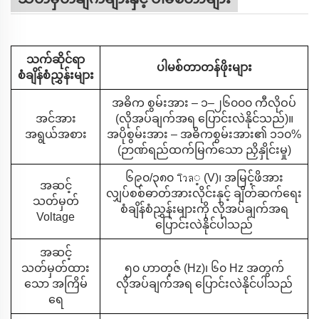
သက်ဆိုင်ရာ
ပါမစ်တာတန်ဖိုးများ
စံချိန်စံညွှန်းများ
အဓိက စွမ်းအား – ၁–၂၆၀၀၀ ကီလိုဝပ်
အင်အား
(လိုအပ်ချက်အရ ပြောင်းလဲနိုင်သည်)။
အရွယ်အစား
အပိုစွမ်းအား – အဓိကစွမ်းအား၏ ၁၁၀%
(ဉာဏ်ရည်ထက်မြက်သော ညှိနှိုင်းမှု)
၆၉၀/၃၈၀ โวล့ (V)၊ အမြင့်ဖိအား
အဆင့်
လျှပ်စစ်ဓာတ်အားလိုင်းနှင့် ချိတ်ဆက်ရေး
သတ်မှတ်
စံချိန်စံညွှန်းများကို လိုအပ်ချက်အရ
Voltage
ပြောင်းလဲနိုင်ပါသည်
အဆင့်
သတ်မှတ်ထား
၅၀ ဟာတ့ဇ် (Hz)၊ ၆၀ Hz အတွက်
သော အကြိမ်
လိုအပ်ချက်အရ ပြောင်းလဲနိုင်ပါသည်
ရေ