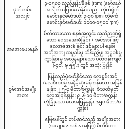
၃-၁၅၀၀ လှည့်နှုန်း/မိနစ် (rpm) (မော်ဒယ်
မှတ်တမ်း
အလိုက် ပြောင်းလဲနိုင်သည် - တိုက်ရိုက်
အလျင်
မောင်းနှင်မော်ဒယ်: ၃-၃၀ rpm၊ တွဲဖက်
မောင်းနှင်မော်ဒယ်: ၁၀၀၀-၁၅၀၀ rpm)
ပိတ်ထားသော စနစ်အတွင်း အသိဉာဏ်ရှိ
သော ရေအအေးခံခြင်း + အင်အားဖြင့်
လေအအေးခံခြင်း နှစ်များပါ စနစ်၊
အအေးပေးစနစ်
အတိအကျ အပူခါးမှု ထိန်းညှိမှု၊ အပူခါးမှု
ကွာခြားမှု အလွန်များသော ပတ်ဝန်းကျင်
(-၄၀℃ မှ ၅၅℃) တွင် အသုံးပြုနိုင်
ပြန်လည်ပုံဖော်နိုင်သော လေစွမ်းအင်
(လေစီးဝင်မှု အနိမ့်ဆုံးမှန်ကန်သော အမြန်
စွမ်းအင်အမျိုး
နှုန်း: ၂.၅-၄ မီတာ/စက္ကန်း၊ စံသတ်မှတ်
အစား
လေအမြန်နှုန်း: ၉.၆-၁၀ မီတာ/စက္ကန်း၊
လုံခြုံသော လေအမြန်နှုန်း: ≤၅၀ မီတာ/စ
က္ကန်း)
မြေပေါ်တွင် တပ်ဆင်သည့် အမျိုးအစား
(အလျား × အနံ × အမြင့်) မီလီမီတာ: