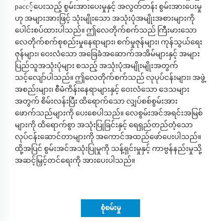
расс့်ပေးသည့် စွမ်းအားပေးမှုနှင့် အလွတ်တန်း စွမ်းအားပေးမှု
ဟု အများအားဖြင့် သုံးမျိုးသော အသုံးပုံအမျိုးအစားများကို
ပေါင်းစပ်ထားပါသည်။ ဤလေတိုက်စက်သည် ကြီးမားသော
လေတိုက်စက်စုစည်းမှုနေရာများ၊ စက်မှုဇုန်များ၊ ကုန်သွယ်ရေး
ဇုန်များ၊ ဝေးလံသော အခြေခံအဆောက်အအိမ်များနှင့် အများ
ပြည်သူအသုံးပုံများ စသည့် အသုံးပုံအမျိုးမျိုးအတွက်
သင့်လျော်ပါသည်။ ဤလေတိုက်စက်သည် လုပုပ်ငန်းများ၊ အဖွဲ့
အစည်းများ၊ စီမံကိန်းနေရာများနှင့် ဝေးလံသော ဒေသများ
အတွက် စိမ်းလန်းပြီး ထိရောက်သော လျှပ်စစ်စွမ်းအား
ဖောက်သည်များကို ပေးစေပါသည်။ လေစွမ်းအင်အရင်းအမြစ်
များကို ထိရောက်စွာ အသုံးပြုခြင်းနှင့် ရေရှည်တည်တံ့သော
လုပ်ငန်းဆောင်တာများကို အကောင်အထည်ဖော်ပေးပါသည်။
ထို့အပြင် စွမ်းအင်အသုံးပြုမှုကို သန့်ရှင်းမှုနှင့် ကာဗွန်နည်းမှုသို့
အဆင့်မြှင့်တင်ရေးကို အားပေးပါသည်။
စုံစမ်းမှု