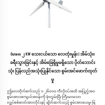
Outevo ၂ KW သေးငယ်သော လေတုံးမှုန်း | အိမ်သုံး၊
ခရီးသွားခြင်းနှင့် အိမ်ခြေရှိမှုမရှိသော ပိုတ်ဘောင်း
သုံး ပြန်လည်အသုံးပြုနိုင်သော စွမ်းအင်ဖောက်ထုတ်
မှု
ဤလေတိုက်စက်သည် ၁–၂၆၀၀၀ ကီလိုဝပ်အထိ အပြည့်အဝ
စွမ်းအားအကျယ်အဝန်းကို ဖုံးလွှမ်းပြီး ကြီးမားသော
လျှပ်စစ်ဓာတ်အားလိုင်းနှင့် ချိတ်ဆက်သည့် စွမ်းအားပေးမှု၊ ဖြ