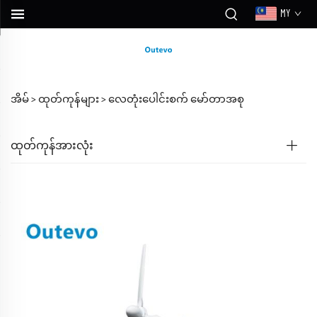
MY
အိမ် >
ထုတ်ကုန်များ
>
လေတုံးပေါင်းစက် မော်တာအစု
ထုတ်ကုန်အားလုံး