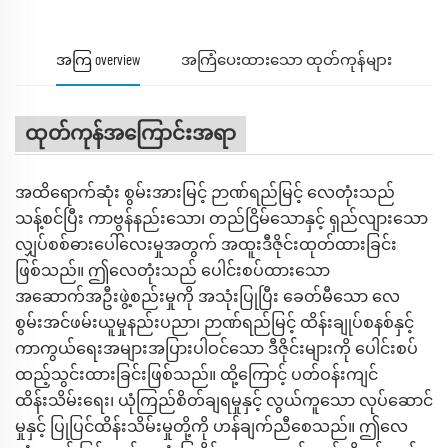
အကြ overview
အကြံပေးထားသော ထုတ်ကုန်များ
ထုတ်ကုန်အကြောင်းအရာ
အထိရောက်ဆုံး စွမ်းအားမြင့် ဉာဏ်ရည်မြင့် လေတုံးသည်
သန့်စင်ပြီး ကာဗွန်နည်းသော၊ တည်ငြိမ်သောနှင့် ရှည်လျားသော
လျှပ်စစ်ဓားပေါ်လေးမှုအတွက် အထူးဒီဇိုင်းထုတ်ထားခြင်း
ဖြစ်သည်။ ဤလေတုံးသည် ပေါင်းစပ်ထားသော
အဆောက်အဦးဖွဲ့စည်းမှုကို အသုံးပြုပြီး ခေတ်မီသော လေ
စွမ်းအင်ဖမ်းယူမှုနည်းပညာ၊ ဉာဏ်ရည်မြင့် ထိန်းချုပ်စနစ်နှင့်
ကာကွယ်ရေးအများအပြားပါဝင်သော ဒီဇိုင်းများကို ပေါင်းစပ်
ထည့်သွင်းထားခြင်းဖြစ်သည်။ ထို့ကြောင့် ပတ်ဝန်းကျင်
ထိန်းသိမ်းရေး၊ ယုံကြည်စိတ်ချရမှုနှင့် လွယ်ကူသော လုပ်ဆောင်
မှုနှင့် ပြုပြင်ထိန်းသိမ်းမှုတို့ကို ဟန်ချက်ညီစေသည်။ ဤလေ