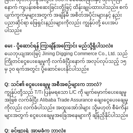
နောက် ကျပန်းစစ်ဆေးခြင်းတို့ဖြင့် ထိန်းချုပ်ထားပါသည်။ စက်
ပျက်ကွက်မှုများအတွက် အချိန်မီ အစိတ်အပိုင်းများနှင့် နည်း
ပညာဆိုင်ရာ ဖြေရှင်းနည်းများကိုလည်း ကျွန်ုပ်တို့ ပေးအပ်
ပါသည်။
မေး - ပို့ဆောင်ရန် ကြာချိန်အကြောင်း မည်သို့ရှိပါသလဲ။
ယေဘုယျအားဖြင့် Jining Digging Commerce Co., Ltd. သည်
ကြိုတင်ငွေပေးချေမှုကို လက်ခံပြီးနောက် အလုပ်လုပ်သည့် ၁၅
မှ ၃၀ ရက်အတွင်း ပို့ဆောင်ပေးနိုင်ပါသည်။
Q: သင်၏ ငွေပေးချေမှု အစီအစဉ်များက ဘာလဲ?
ကျွန်ုပ်တို့သည် T/T၊ ပြန်မရသော L/C ကို မျက်မှောက်ပေးချေမှု
အဖြစ် လက်ခံပြီး Alibaba Trade Assurance ချေးငွေပေးချေမှု
ကိုလည်း လက်ခံပါသည်။ အထူးအော်ဒါများ သို့မဟုတ် စီမံကိန်း
များအတွက် ငွေပေးချေမှုအခြေအနေများကို ချိန်ညှိနိုင်ပါသည်။
Q: ခင်ဗျားရဲ့ အာမခံက ဘာလဲ။