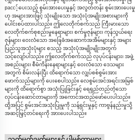
расс့်ပေးသည့် စွမ်းအားပေးမှုနှင့် အလွတ်တန်း စွမ်းအားပေးမှု
ဟု အများအားဖြင့် သုံးမျိုးသော အသုံးပုံအမျိုးအစားများကို
ပေါင်းစပ်ထားပါသည်။ ဤလေတိုက်စက်သည် ကြီးမားသော
လေတိုက်စက်စုစည်းမှုနေရာများ၊ စက်မှုဇုန်များ၊ ကုန်သွယ်ရေး
ဇုန်များ၊ ဝေးလံသော အခြေခံအဆောက်အအိမ်များနှင့် အများ
ပြည်သူအသုံးပုံများ စသည့် အသုံးပုံအမျိုးမျိုးအတွက်
သင့်လျော်ပါသည်။ ဤလေတိုက်စက်သည် လုပုပ်ငန်းများ၊ အဖွဲ့
အစည်းများ၊ စီမံကိန်းနေရာများနှင့် ဝေးလံသော ဒေသများ
အတွက် စိမ်းလန်းပြီး ထိရောက်သော လျှပ်စစ်စွမ်းအား
ဖောက်သည်များကို ပေးစေပါသည်။ လေစွမ်းအင်အရင်းအမြစ်
များကို ထိရောက်စွာ အသုံးပြုခြင်းနှင့် ရေရှည်တည်တံ့သော
လုပ်ငန်းဆောင်တာများကို အကောင်အထည်ဖော်ပေးပါသည်။
ထို့အပြင် စွမ်းအင်အသုံးပြုမှုကို သန့်ရှင်းမှုနှင့် ကာဗွန်နည်းမှုသို့
အဆင့်မြှင့်တင်ရေးကို အားပေးပါသည်။
သတ်မှတ်ချက်များနှင့် ပါမစ်တာများ