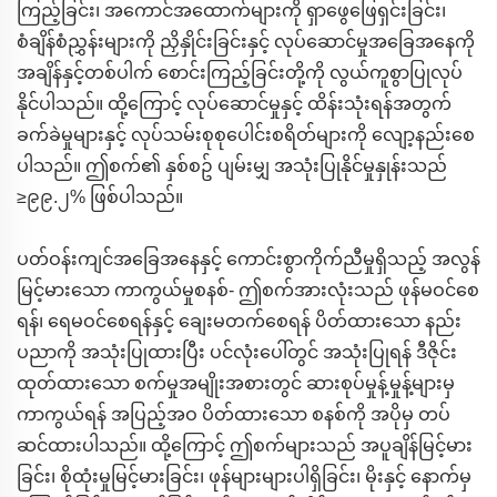
ကြည့်ခြင်း၊ အကောင်အထောက်များကို ရှာဖွေဖြေရှင်းခြင်း၊
စံချိန်စံညွှန်းများကို ညှိနှိုင်းခြင်းနှင့် လုပ်ဆောင်မှုအခြေအနေကို
အချိန်နှင့်တစ်ပါက် စောင်းကြည့်ခြင်းတို့ကို လွယ်ကူစွာပြုလုပ်
နိုင်ပါသည်။ ထို့ကြောင့် လုပ်ဆောင်မှုနှင့် ထိန်းသုံးရန်အတွက်
ခက်ခဲမှုများနှင့် လုပ်သမ်းစုစုပေါင်းစရိတ်များကို လျော့နည်းစေ
ပါသည်။ ဤစက်၏ နှစ်စဥ် ပျမ်းမျှ အသုံးပြုနိုင်မှုနှုန်းသည်
≥၉၉.၂% ဖြစ်ပါသည်။
ပတ်ဝန်းကျင်အခြေအနေနှင့် ကောင်းစွာကိုက်ညီမှုရှိသည့် အလွန်
မြင့်မားသော ကာကွယ်မှုစနစ်- ဤစက်အားလုံးသည် ဖုန်မဝင်စေ
ရန်၊ ရေမဝင်စေရန်နှင့် ချေးမတက်စေရန် ပိတ်ထားသော နည်း
ပညာကို အသုံးပြုထားပြီး ပင်လုံးပေါ်တွင် အသုံးပြုရန် ဒီဇိုင်း
ထုတ်ထားသော စက်မှုအမျိုးအစားတွင် ဆားစုပ်မှုန့်မှုန့်များမှ
ကာကွယ်ရန် အပြည့်အဝ ပိတ်ထားသော စနစ်ကို အပိုမှ တပ်
ဆင်ထားပါသည်။ ထို့ကြောင့် ဤစက်များသည် အပူချိန်မြင့်မား
ခြင်း၊ စိုထုံးမှုမြင့်မားခြင်း၊ ဖုန်များများပါရှိခြင်း၊ မိုးနှင့် နောက်မှ