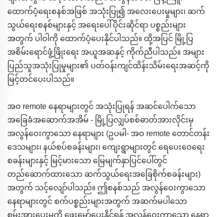
ထောက်ပံ့ရေးစနစ်အဖြစ် အသုံးပြု၍ အလေးပေးမှုများ၊ ဆက်
သွယ်ရေးစနစ်များနှင့် အရေးပေါ်ပိုင်းဆိုင်ရာ ပစ္စည်းများ
အတွက် ပါဝါကို ထောက်ပံ့ပေးနိုင်ပါသည်။ ထို့အပြင် မြို့ပြ
အစိမ်းရောင်ဖွံ့ဖြိုးရေး အယူအဆနှင့် ကိုက်ညီပါသည်။ အများ
ပြည်သူအသုံးပြုမှုများ၏ ပတ်ဝန်းကျင်ထိန်းသိမ်းရေးအဆင့်ကို
မြင့်တင်ပေးပါသည်။
အဝ remote နေရာများတွင် အသုံးပြုရန် အဆင်ပေါက်သော
အခြေခံအဆောက်အအိမ် - မြို့ပြလျှပ်စစ်ဓာတ်အားလိုင်းမှ
အလွန်ဝေးကွာသော နေရာများ (ဥပမါ- အဝ remote တောင်တန်း
ဒေသများ၊ နယ်စပ်စခန်းများ၊ ကျေးရွာများတွင် ရေပေးဝေရေး
စခန်းများနှင့် မြင့်မားသော မြေမျက်နှာပြင်ပေါ်တွင်
တည်ဆောက်ထားသော ဆက်သွယ်ရေးအခြေစိုက်စခန်းများ)
အတွက် သင့်လျော်ပါသည်။ ဤစနစ်သည် အလွန်ဝေးကွာသော
နေရာများတွင် စက်ပစ္စည်းများအတွက် အဆက်မပါသော
စွမ်းအားပေးမှုကို ဖေးမော်ပေးနိုင်ရန် အလွန်ဝေးကွာသော နေရာ