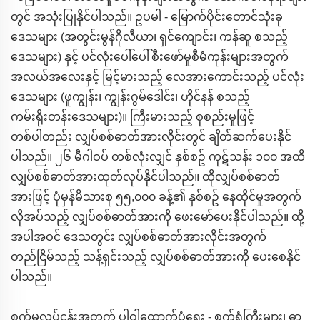
တွင် အသုံးပြုနိုင်ပါသည်။ ဥပမါ - မြောက်ပိုင်းတောင်သုံးခု
ဒေသများ (အတွင်းမွန်ဂိုလီယာ၊ ရှင်ကျောင်း၊ ကန်ဆူ စသည့်
ဒေသများ) နှင့် ပင်လုံးပေါ်ပေါ်စီးဖော်မှုစီမံကုန်းများအတွက်
အလယ်အလေးနှင့် မြင့်မားသည့် လေအားကောင်းသည့် ပင်လုံး
ဒေသများ (ဖူကျွန်း၊ ကျွန်းဂွမ်ဒေါင်း၊ ဟိုင်နန် စသည့်
ကမ်းရိုးတန်းဒေသများ)။ ကြီးမားသည့် စုစည်းမှုဖြင့်
တစ်ပါတည်း လျှပ်စစ်ဓာတ်အားလိုင်းတွင် ချိတ်ဆက်ပေးနိုင်
ပါသည်။ ၂၆ မီဂါဝပ် တစ်လုံးလျှင် နှစ်စဥ် ကုဋ်သန်း ၁၀၀ အထိ
လျှပ်စစ်ဓာတ်အားထုတ်လုပ်နိုင်ပါသည်။ ထိုလျှပ်စစ်ဓာတ်
အားဖြင့် ပုံမှန်မိသားစု ၅၅,၀၀၀ ခန့်၏ နှစ်စဥ် နေထိုင်မှုအတွက်
လိုအပ်သည့် လျှပ်စစ်ဓာတ်အားကို ဖေးမော်ပေးနိုင်ပါသည်။ ထို့
အပါအဝင် ဒေသတွင်း လျှပ်စစ်ဓာတ်အားလိုင်းအတွက်
တည်ငြိမ်သည့် သန့်ရှင်းသည့် လျှပ်စစ်ဓာတ်အားကို ပေးစေနိုင်
ပါသည်။
စက်မှုလုပ်ငန်းအတွက် ပါဝါထောက်ပံ့ရေး - စက်ရုံကြီးများ၊ ဓာ