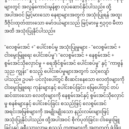
များတွင် အလွန်ကောင်းမွန်စွာ လုပ်ဆောင်နိုင်ပါသည်။ ထို့
အပါအဝင် မြင့်မားသော နေရာများအတွက် အသုံးပြုရန် အထူး
ဒီဇိုင်းထုတ်ထားသော မော်ဒယ်များသည် မြင့်မားမှု ၅၃၇၀ မီတာ
အထိ အသုံးပြုနိုင်ပါသည်။
"လေစွမ်းအင် +" ပေါင်းစပ်မှု အသုံးပြုမှုများ - "လေစွမ်းအင် +
ငါးမွေးမြူရေး ပေါင်းစပ်မှု"၊ "လေစွမ်းအင် + နေစွမ်းအင် +
စွမ်းအင်သိုလှောင်မှု + ရေအိုင်စွမ်းအင် ပေါင်းစပ်မှု" နှင့် "ကာဗွန်
သုည ကျွန်း" စသည့် ပေါင်းစပ်မှုများအတွက် သင့်လျော်
ပါသည်။ ဥပမါ- ပင်လုံးပေါ်တွင် စီးဆင်းနေသော လေတုံးများကို
ငါးမွေးမြူရေး ကုန်းများနှင့် ပေါင်းစပ်ခြင်း၊ မြေပေါ်တွင် တပ်
ဆင်ထားသော လေတုံးများကို နေစွမ်းအင်နှင့် စွမ်းအင်သိုလှောင်
မှု စနစ်များနှင့် ပေါင်းစပ်ခြင်း စသည်ဖြင့် လေစွမ်းအင်
အရင်းအမြစ်များကို အမျိုးမျိုးသော နည်းလမ်းများဖြင့်
အသုံးပြုနိုင်ပါသည်။ ထို့အပါအဝင် စိုက်ပုတ်ခြင်း၊ ငါးမွေးမြူ
ခြင်းနှင့် ခရီးသွားလာမှု စသည့် ကဏ္ဍများကို အတူတက် ဖွံ့ဖြိုး