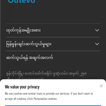
ထုတ်ကုန်အမျိုးအစား
မြန်မှုန်းချင်းဆက်သွယ်မှုများ
ဆက်သွယ်ရန် အချက်အလက်
ရှန်ဟိုင်းမြို့၊ ဟောင်ခေါက်ခရိုင်၊ ဝူဆုံလမ်း၊ အမှတ် ၂၅၈
အီးမေးလ် :
[email protected]
တယ်လီဖုန်း :
+86-13280087620
We value your privacy
တယ်လီဖုန်း :
+86-13280035385
We use cookies and similar tools to provide our services. If you don't want to
တယ်လီဖုန်း :
+86-13280039195
accept all cookies, click Personalize cookies.