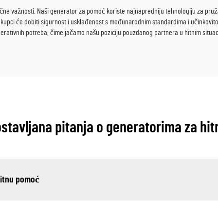
učne važnosti. Naši generator za pomoć koriste najnapredniju tehnologiju za pruža
, kupci će dobiti sigurnost i usklađenost s međunarodnim standardima i učinkovit
operativnih potreba, čime jačamo našu poziciju pouzdanog partnera u hitnim situa
stavljana pitanja o generatorima za hi
hitnu pomoć