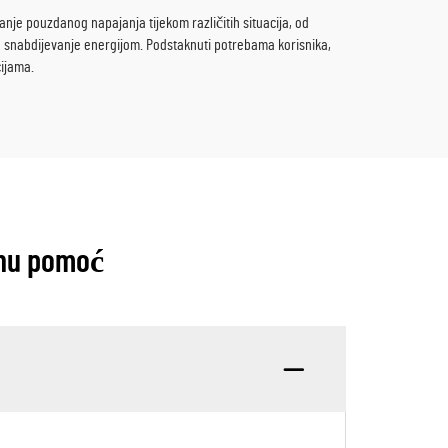
nje pouzdanog napajanja tijekom različitih situacija, od
o snabdijevanje energijom. Podstaknuti potrebama korisnika,
cijama.
tnu pomoć