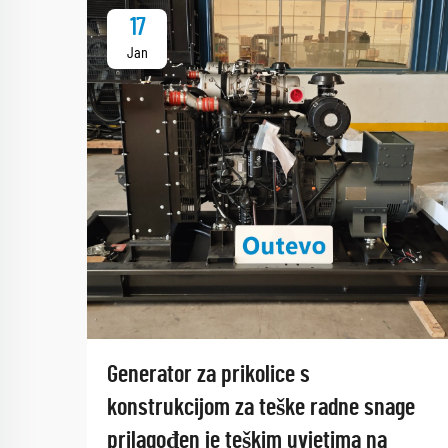
17
Jan
Generator za prikolice s
konstrukcijom za teške radne snage
prilagođen je teškim uvjetima na