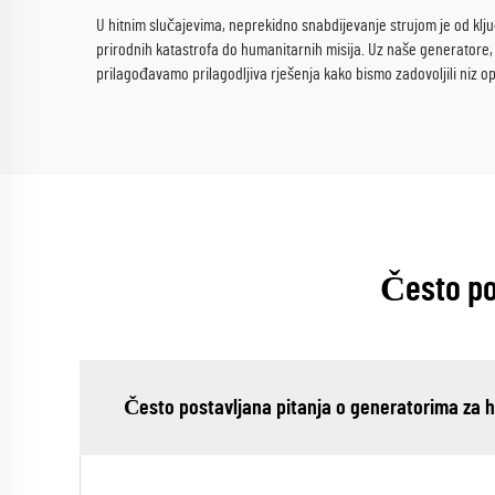
U hitnim slučajevima, neprekidno snabdijevanje strujom je od klj
prirodnih katastrofa do humanitarnih misija. Uz naše generatore
prilagođavamo prilagodljiva rješenja kako bismo zadovoljili niz 
Često po
Često postavljana pitanja o generatorima za 