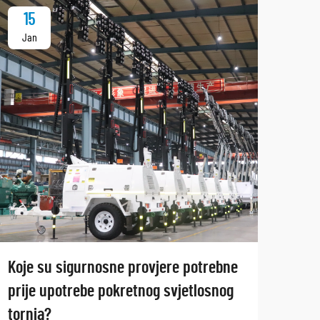
15
1
Jan
Ja
Koje su sigurnosne provjere potrebne
Kako
prije upotrebe pokretnog svjetlosnog
unut
tornja?