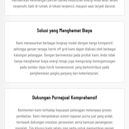
memberikan ketenangan pikiran bahwa kebutuhan energi Anda akan selalu
terpenuhi, baik di rumah, di lokasi terpencil, maupun saat terjadi darurat.
Solusi yang Menghemat Biaya
Kami menawarkan berbagai lengkap model dengan harga kompetitif,
sehingga genset tenaga listrik off grid kami dapat diakses oleh berbagai
kalangan pelanggan. Dengan berinvestasi pada produk kami, Anda tidak
hanya menghemat biaya energi tetapi juga mengurangi ketergantungan
pada sumber daya listrik konvensional, yang berkontribusi pada
penghematan jangka panjang dan keberlanjutan.
Dukungan Purnajual Komprehensif
Komitemen kami terhadap kepuasan pelanggan melampaui proses
pembelian. Kami menyediakan sistem layanan purna jual yang andal,
termasuk dukungan instalasi, perawatan, serta bantuan penanganan
masalah. Tim khusus kami selalu siap sedia untuk memastikan genset