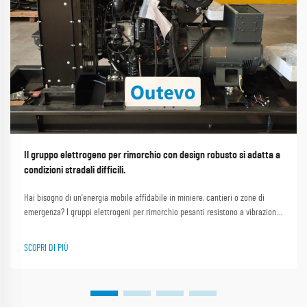
Il gruppo elettrogeno per rimorchio con design robusto si adatta a
condizioni stradali difficili.
Hai bisogno di un'energia mobile affidabile in miniere, cantieri o zone di
emergenza? I gruppi elettrogeni per rimorchio pesanti resistono a vibrazioni
estreme, polvere e urti, riducendo i guasti del 67%. Scopri la durata
certificata ISO e le prove nel mondo reale.
SCOPRI DI PIÙ