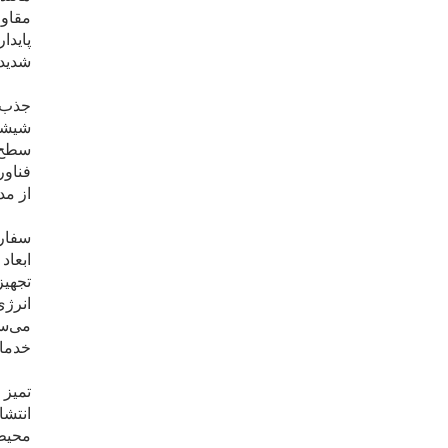
مقاوم
پایدا
شدید درج
جذب ک
از مدل‌
سفارش
ابعاد
تجهیز
انرژی
می‌سا
خدمات
تمیز 
محیط‌