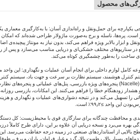
ژگی‌های محصول
 یکپارچه برای حمل‌ونقل و راه‌اندازی آسان: با به‌کارگیری معماری 
ر است. پره‌ها، ناسله و برج به‌صورت ماژولار طراحی شده‌اند که امکان 
نقل و ابزار بالابر ویژه فراهم می‌کند، بدون نیاز به مونتاژ پیچیده‌ی اض
در سناریوهای مختلف خشکی‌ای و دریایی مناسب می‌سازد و پس از راه‌ا
ی ساخت را به‌طور چشمگیری کوتاه می‌کند.
ه کامل لوازم داخلی برای انجام آسان عملیات و نگهداری: این واحد 
ناکل (Nacelle) پنجره‌های ویژه بازرسی، پنل‌های عملیاتی و پنجره‌ه
 هشدار زودهنگام خطا را فراهم می‌کنند. این امکانات، بازرسی روزانه،
تی را تسهیل می‌کند و در نتیجه دشواری‌های عملیات و نگهداری و هزینه
ودن این واحد ≥۹۹٫۲٪ است.
دی و محافظت چندگانه برای سازگاری قوی با محیط‌زیست: کل دستگاه 
ی بهره می‌برد و نسخه دریایی آن علاوه بر این، دارای طرح کاملاً د
ح بالایی از استانداردهای صنعتی در زمینه درجه حفاظت می‌رسد. این د
 دماهای بسیار بالا، رطوبت بالا، گرد و غبار فراوان، باران و برف، ط