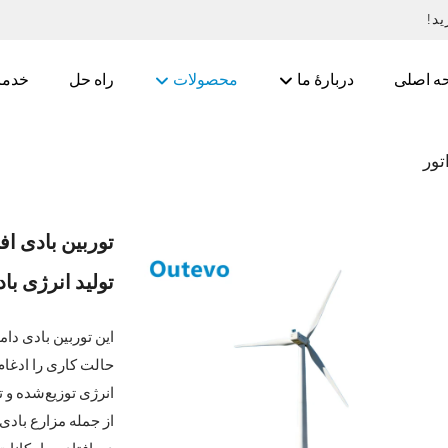
د!
ه اصلی
دربارهٔ ما
محصولات
راه حل
خدما
تور
تولید انرژی باد
حالت کاری را ادغام
انرژی توزیع‌شده و 
از جمله مزارع بادی