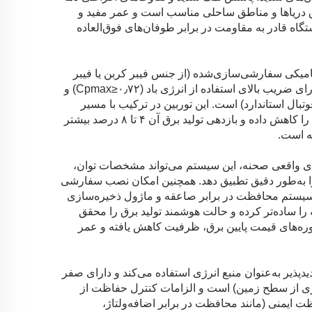
اق دریاها و مناطق ساحلی مناسب است و عمر مفید و
تگاه قادر به مقاومت در برابر طوفان‌های فوق‌العاده
ینامیکی سفارشی‌سازی‌شده (از جنس فیبر کربن یا فیبر
شیشه‌ای)، با به‌کارگیری طراحی هم‌افزاینده‌ی آیرودینامیک و ساختار پره، دارای ضریب بالای استفاده از انرژی باد (Cpmax≥۰٫۷۲) و
ه‌گیری بزرگ (تا ۷۷٬۰۰۰ متر مربع، معادل ۱۰٫۵ زمین فوتبال استاندارد) است. این توربین در ترکیب با مسیر
فناوری نسل سوم درایو نیمه‌مستقیم یا مستقیم کاملاً یکپارچه، اتلاف انرژی را کاهش داده و بازدهی تولید برق آن ۴ تا ۸ درصد بیشتر
های واقعی صحنه، این سیستم می‌تواند مشخصات توان،
 را به‌طور دقیق تطبیق دهد. همچنین امکان نصب سفارشی
ا، سیستم محافظت در برابر صاعقه و ماژول ذخیره‌سازی
ه را ساده‌تر کرده و حالت هوشمند تولید برق را محقق
دوره‌های قیمت پایین برق، ظرفیت کاهش یافته و عمر
یدپذیر به‌عنوان منبع انرژی استفاده می‌کند و دارای صفر
صفر آلودگی و بی‌صدا (سر و صدا ≤ ۵۰ دسی‌بل(A) در ارتفاع ۱۰ متری از سطح زمین) است و الزامات کنترل حفاظت از
 ایمنی (مانند محافظت در برابر اضافه‌ولتاژ،