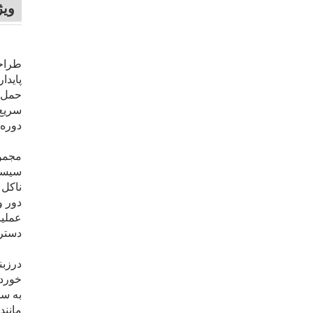
وی
طراحی
پایدا
حمل‌و
سریع 
دوره‌
مجموع
دور و
عملیا
دسترس‌ب
درزبن
خوردگ
به سط
مانند