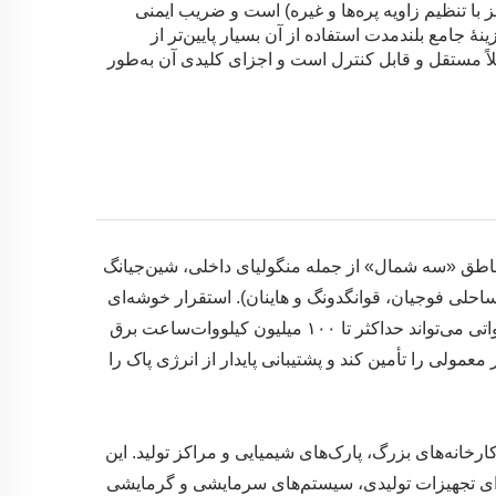
با تنظیم زاویه پره‌ها و غیره) است و ضریب ایمنی
ٔ جامع بلندمدت استفاده از آن بسیار پایین‌تر از
اً مستقل و قابل کنترل است و اجزای کلیدی آن به‌طور
ناطق «سه شمال» از جمله منگولیای داخلی، شین‌جیانگ
 ساحلی فوجیان، قوانگدونگ و هاینان). استقرار خوشه‌ای
مقیاس‌بالا، تأمین برق متمرکز به شبکه را ممکن می‌سازد. یک واحد ۲۶ مگاواتی می‌تواند حداکثر تا ۱۰۰ میلیون کیلووات‌ساعت برق
کند که این مقدار می‌تواند نیاز سالانه برق زندگی ۵۵۰۰۰ خانوار معمولی را تأمین کند و پشتیبانی پایدار از انرژی پاک را
خانه‌های بزرگ، پارک‌های شیمیایی و مراکز تولید. این
 برای تجهیزات تولیدی، سیستم‌های سرمایشی و گرمایشی