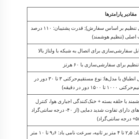
مقادیر پارامترها
قدرت اصلی: ۱ تا ۲۰۰ کیلووات (قابل تنظیم بر اساس سفارش); قدرت پشتیبان: ۱۱۰ درصد
اصلی (تنظیم هوشمند)
۳ تا ۱۵۰۰ دور در دقیقه (rpm) (قابل انطباق با مدل‌ها: نوع مستقیم‌حرکتی ۳ تا ۳۰ دور در
۱۵۰۰ دور در دقیقه)
مند با حلقه بسته + خنک‌کنندگی اجباری هوا، کنترل
دقیق دما، قابلیت سازگاری با محیط‌های دارای تفاوت شدید دمایی (از ۴۰- درجه سانتی‌گراد
انرژی بادی تجدیدپذیر (سرعت ورود باد: ۲٫۵ تا ۴ متر بر ثانیه، سرعت نامی باد: ۹٫۶ تا ۱۰ متر