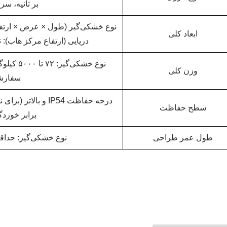
بر ثانیه، سرعت ایمن
نوع خشکی‌گیر (طول × عرض × ارتفاع
ابعاد کلی
دریایی (ارتفاع مرکز هاب): تا ۱۸۵ متر، بیشترین قطر پرهٔ توربین: ۳۱۰
نوع خشکی
وزن کلی
سفارشی
سطح حفاظت
برابر خوردگ
طول عمر طراحی
نوع خشکی‌گیر: حداقل ۲۵ سال، نوع دریایی: حداقل ۰