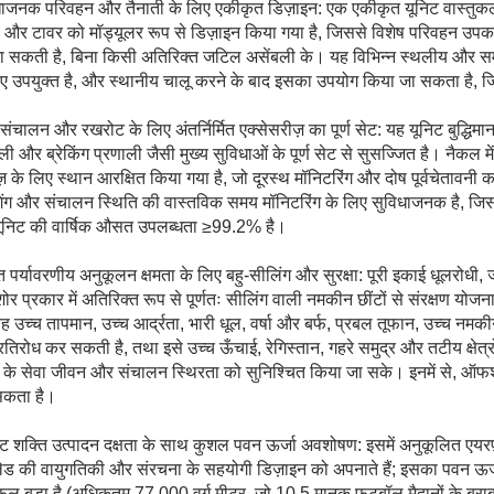
धाजनक परिवहन और तैनाती के लिए एकीकृत डिज़ाइन: एक एकीकृत यूनिट वास्तुकल
ल और टावर को मॉड्यूलर रूप से डिज़ाइन किया गया है, जिससे विशेष परिवहन उप
ा सकती है, बिना किसी अतिरिक्त जटिल असेंबली के। यह विभिन्न स्थलीय और समुद
िए उपयुक्त है, और स्थानीय चालू करने के बाद इसका उपयोग किया जा सकता है, ज
संचालन और रखरोट के लिए अंतर्निर्मित एक्सेसरीज़ का पूर्ण सेट: यह यूनिट बुद्धिम
ली और ब्रेकिंग प्रणाली जैसी मुख्य सुविधाओं के पूर्ण सेट से सुसज्जित है। नैकल मे
ज़ के लिए स्थान आरक्षित किया गया है, जो दूरस्थ मॉनिटरिंग और दोष पूर्वचेतावनी
िंग और संचालन स्थिति की वास्तविक समय मॉनिटरिंग के लिए सुविधाजनक है, 
यूनिट की वार्षिक औसत उपलब्धता ≥99.2% है।
 पर्यावरणीय अनुकूलन क्षमता के लिए बहु-सीलिंग और सुरक्षा: पूरी इकाई धूलरोध
 प्रकार में अतिरिक्त रूप से पूर्णतः सीलिंग वाली नमकीन छींटों से संरक्षण योजना 
ह उच्च तापमान, उच्च आर्द्रता, भारी धूल, वर्षा और बर्फ, प्रबल तूफान, उच्च 
रतिरोध कर सकती है, तथा इसे उच्च ऊँचाई, रेगिस्तान, गहरे समुद्र और तटीय क्षेत्र
 के सेवा जीवन और संचालन स्थिरता को सुनिश्चित किया जा सके। इनमें से, ऑफशो
कता है।
ष्ट शक्ति उत्पादन दक्षता के साथ कुशल पवन ऊर्जा अवशोषण: इसमें अनुकूलित एयरफ़ॉ
्लेड की वायुगतिकी और संरचना के सहयोगी डिज़ाइन को अपनाते हैं; इसका पवन ऊर्
्रफल बड़ा है (अधिकतम 77,000 वर्ग मीटर, जो 10.5 मानक फुटबॉल मैदानों के बराबर ह