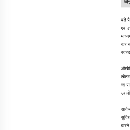
अन
बड़े 
एवं उ
माध्य
कर सक
स्वच
औद्यो
शीतलन
जा सक
उद्यम
सार्व
सुविध
करने 