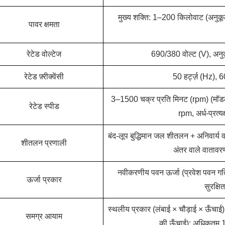
मुख्य शक्ति: 1–200 किलोवाट (अनुकूलन
पावर क्षमता
रेटेड वोल्टेज
690/380 वोल्ट (V), अनुकू
रेटेड फ़्रीक्वेंसी
50 हर्ट्ज़ (Hz), 
3–1500 चक्र प्रति मिनट (rpm) (मॉडलों
रेटेड स्पीड
rpm, अर्ध-प्रत
बंद-लूप बुद्धिमान जल शीतलन + अनिवार्य 
शीतलन प्रणाली
अंतर वाले वाताव
नवीकरणीय पवन ऊर्जा (प्रवेश पवन गत
ऊर्जा प्रकार
सुरक्ष
स्थलीय प्रकार (लंबाई × चौड़ाई × ऊँचाई) 
समग्र आयाम
की ऊँचाई): अधिकतम 1