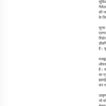
सुवि
नैसे
की ज
के ल
सुगम 
प्रणा
विंडो
डीबग
है। 
मजबूत
ऑफशोर
है। य
का प्
इकाई
कर स
उत्कृ
जो ब
क्षेत