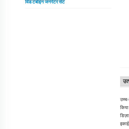
विंड टर्बाइन जनरेटर सेट
उत
उच्च-
किया 
डिज़
इकाई 