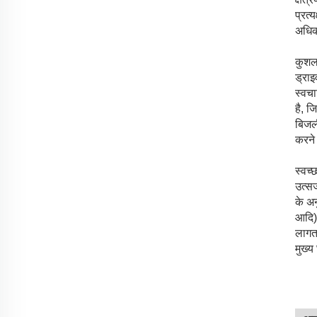
प्रत्
अधिक
कुशल
ड्राइ
स्वच
है, 
बिजल
करने 
स्वच्
उत्सर
के अन
आदि) 
लागत 
मुख्