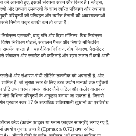
ा को अपनाते हुए, इसकी संरचना सघन और स्थिर है। ब्लेड्स,
करणों और उत्थान उपकरणों के साथ त्वरित परिवहन और स्थापना
्री परिदृश्यों की परिवहन और त्वरित तैनाती की आवश्यकताओं
िससे निर्माण चक्र काफी कम हो जाता है।
ान नियंत्रण प्रणाली, वायु गति और दिशा मॉनिटर, पिच नियंत्रण
ं विशेष निरीक्षण पोर्ट्स, संचालन पैनल और स्थिति मॉनिटरिंग
 का समर्थन करता है। यह दैनिक निरीक्षण, दोष निवारण, पैरामीटर
जिससे संचालन और रखरोट की कठिनाई और श्रम लागत में कमी आती
ी, जलरोधी और संक्षारण-रोधी सीलिंग तकनीक को अपनाती है, और
शामिल है, जो सुरक्षा स्तर के लिए उच्च उद्योग मानकों तक पहुँचती
नमकीन छींटे तथा चरम तापमान अंतर जैसे जटिल और कठोर वातावरण
ों जैसे विभिन्न परिदृश्यों के अनुकूल बनाया जा सकता है, जिससे
र प्रकार स्तर 17 के अत्यधिक शक्तिशाली तूफानों का प्रतिरोध
यल ब्लेड (कार्बन फ़ाइबर या ग्लास फ़ाइबर सामग्री) लगाए गए हैं,
जा उपयोग गुणांक उच्च है (Cpmax ≥ 0.72) तथा स्वीप्ट
ै)। तीसरी पीढ़ी के पूर्णतः एकीकृत अर्ध-प्रत्यक्ष चालित या