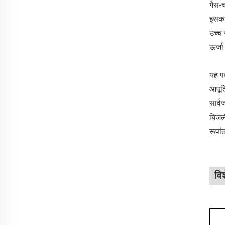
गैस-च
इसका 
उच्च 
ऊर्जा
यह पव
आपूर्
सार्व
बिजल
रूपां
वि