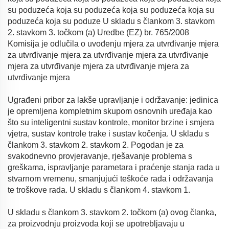
su poduzeća koja su poduzeća koja su poduzeća koja su
poduzeća koja su poduze U skladu s člankom 3. stavkom
2. stavkom 3. točkom (a) Uredbe (EZ) br. 765/2008
Komisija je odlučila o uvođenju mjera za utvrđivanje mjera
za utvrđivanje mjera za utvrđivanje mjera za utvrđivanje
mjera za utvrđivanje mjera za utvrđivanje mjera za
utvrđivanje mjera
Ugrađeni pribor za lakše upravljanje i održavanje: jedinica
je opremljena kompletnim skupom osnovnih uređaja kao
što su inteligentni sustav kontrole, monitor brzine i smjera
vjetra, sustav kontrole trake i sustav kočenja. U skladu s
člankom 3. stavkom 2. stavkom 2. Pogodan je za
svakodnevno provjeravanje, rješavanje problema s
greškama, ispravljanje parametara i praćenje stanja rada u
stvarnom vremenu, smanjujući teškoće rada i održavanja
te troškove rada. U skladu s člankom 4. stavkom 1.
U skladu s člankom 3. stavkom 2. točkom (a) ovog članka,
za proizvodnju proizvoda koji se upotrebljavaju u