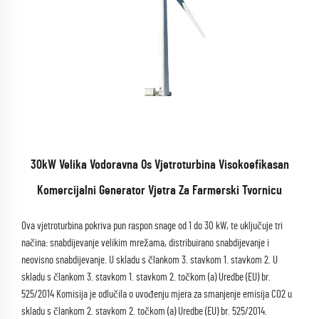
30kW Velika Vodoravna Os Vjetroturbina Visokoefikasan
Komercijalni Generator Vjetra Za Farmerski Tvornicu
Ova vjetroturbina pokriva pun raspon snage od 1 do 30 kW, te uključuje tri
načina: snabdijevanje velikim mrežama, distribuirano snabdijevanje i
neovisno snabdijevanje. U skladu s člankom 3. stavkom 1. stavkom 2. U
skladu s člankom 3. stavkom 1. stavkom 2. točkom (a) Uredbe (EU) br.
525/2014 Komisija je odlučila o uvođenju mjera za smanjenje emisija CO2 u
skladu s člankom 2. stavkom 2. točkom (a) Uredbe (EU) br. 525/2014.