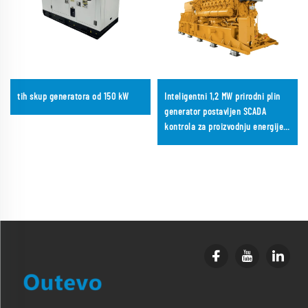
tih skup generatora od 150 kW
Inteligentni 1,2 MW prirodni plin
generator postavljen SCADA
kontrola za proizvodnju energije u
javnim uslugama