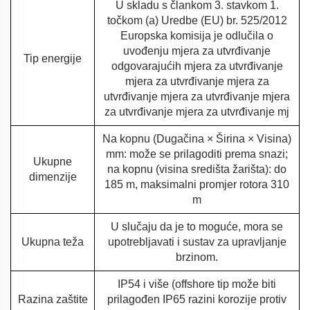
U skladu s člankom 3. stavkom 1.
točkom (a) Uredbe (EU) br. 525/2012
Europska komisija je odlučila o
uvođenju mjera za utvrđivanje
Tip energije
odgovarajućih mjera za utvrđivanje
mjera za utvrđivanje mjera za
utvrđivanje mjera za utvrđivanje mjera
za utvrđivanje mjera za utvrđivanje mj
Na kopnu (Dugačina × Širina × Visina)
mm: može se prilagoditi prema snazi;
Ukupne
na kopnu (visina središta žarišta): do
dimenzije
185 m, maksimalni promjer rotora 310
m
U slučaju da je to moguće, mora se
Ukupna teža
upotrebljavati i sustav za upravljanje
brzinom.
IP54 i više (offshore tip može biti
Razina zaštite
prilagođen IP65 razini korozije protiv