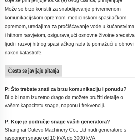
koje se primjenjuje točka (a) ovog članka, primjenjuje
Može se brzo koristiti za snabdijevanje privremenom
komunikacijskom opremom, medicinskom spasilačkom
opremom, uređajima za pročišćavanje vode u kućanstvima
i hitnom rasvjetom, osiguravajući osnovne životne sredstva
ljudi i razvoj hitnog spasilačkog rada te pomažući u obnovi
nakon katastrofe.
Često se javljaju pitanja
P: Što trebate znati za brzu komunikaciju i ponudu?
Bilo bi nam izuzetno drago da možete pružiti detalje o
vašem kapacitetu snage, naponu i frekvenciji.
P: Koje je područje snage vaših generatora?
Shanghai Outevo Machinery Co., Ltd nudi generatore s
rasponom snage od 10 kVA do 3000 kVA.