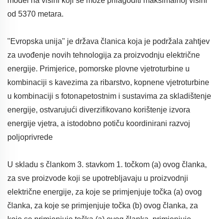
model na visini koji se može prilagoditi maksimalnoj visini
od 5370 metara.
"Evropska unija" je država članica koja je podržala zahtjev
za uvođenje novih tehnologija za proizvodnju električne
energije. Primjerice, pomorske plovne vjetroturbine u
kombinaciji s kavezima za ribarstvo, kopnene vjetroturbine
u kombinaciji s fotonapetostnim i sustavima za skladištenje
energije, ostvarujući diverzifikovano korištenje izvora
energije vjetra, a istodobno potiču koordinirani razvoj
poljoprivrede
U skladu s člankom 3. stavkom 1. točkom (a) ovog članka,
za sve proizvode koji se upotrebljavaju u proizvodnji
električne energije, za koje se primjenjuje točka (a) ovog
članka, za koje se primjenjuje točka (b) ovog članka, za