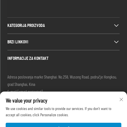
KATEGORIJA PROIZVODA
BRZI LINKOVI
INFORMACIJE ZA KONTAKT
Adresa poslovanja marke Shanghai: No.258, Wusong Road, područje Hongkou,
grad Shanghai, Kina
E-mail:
[email protected]
-Tel.
+86-13280087620
We value your privacy
-Tel.
+86-13280035385
We use cookies and similar tools to provide our services. If you don't want to
-Tel.
+86-13280039195
accept all cookies, click Personalize cookies.