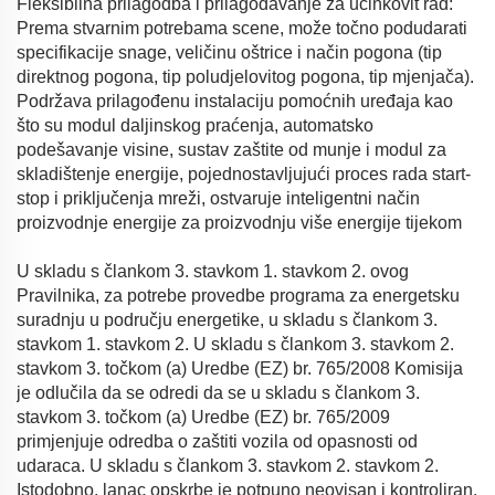
Fleksibilna prilagodba i prilagođavanje za učinkovit rad:
Prema stvarnim potrebama scene, može točno podudarati
specifikacije snage, veličinu oštrice i način pogona (tip
direktnog pogona, tip poludjelovitog pogona, tip mjenjača).
Podržava prilagođenu instalaciju pomoćnih uređaja kao
što su modul daljinskog praćenja, automatsko
podešavanje visine, sustav zaštite od munje i modul za
skladištenje energije, pojednostavljujući proces rada start-
stop i priključenja mreži, ostvaruje inteligentni način
proizvodnje energije za proizvodnju više energije tijekom
U skladu s člankom 3. stavkom 1. stavkom 2. ovog
Pravilnika, za potrebe provedbe programa za energetsku
suradnju u području energetike, u skladu s člankom 3.
stavkom 1. stavkom 2. U skladu s člankom 3. stavkom 2.
stavkom 3. točkom (a) Uredbe (EZ) br. 765/2008 Komisija
je odlučila da se odredi da se u skladu s člankom 3.
stavkom 3. točkom (a) Uredbe (EZ) br. 765/2009
primjenjuje odredba o zaštiti vozila od opasnosti od
udaraca. U skladu s člankom 3. stavkom 2. stavkom 2.
Istodobno, lanac opskrbe je potpuno neovisan i kontroliran,