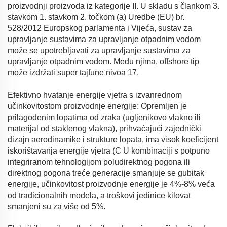
proizvodnji proizvoda iz kategorije II. U skladu s člankom 3.
stavkom 1. stavkom 2. točkom (a) Uredbe (EU) br.
528/2012 Europskog parlamenta i Vijeća, sustav za
upravljanje sustavima za upravljanje otpadnim vodom
može se upotrebljavati za upravljanje sustavima za
upravljanje otpadnim vodom. Među njima, offshore tip
može izdržati super tajfune nivoa 17.
Efektivno hvatanje energije vjetra s izvanrednom
učinkovitostom proizvodnje energije: Opremljen je
prilagođenim lopatima od zraka (ugljenikovo vlakno ili
materijal od staklenog vlakna), prihvaćajući zajednički
dizajn aerodinamike i strukture lopata, ima visok koeficijent
iskorištavanja energije vjetra (C U kombinaciji s potpuno
integriranom tehnologijom poludirektnog pogona ili
direktnog pogona treće generacije smanjuje se gubitak
energije, učinkovitost proizvodnje energije je 4%-8% veća
od tradicionalnih modela, a troškovi jedinice kilovat
smanjeni su za više od 5%.