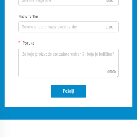
0/100
Naziv tvrtke
0/200
Poruka
0/1000
Pošalji