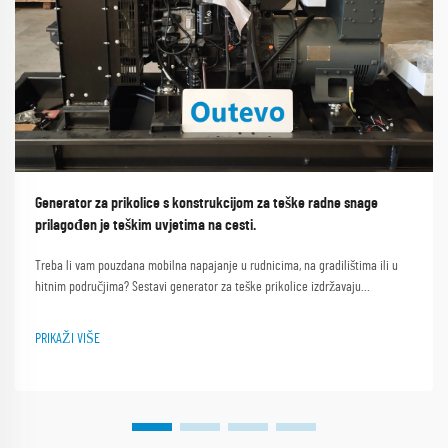
Generator za prikolice s konstrukcijom za teške radne snage
prilagođen je teškim uvjetima na cesti.
Treba li vam pouzdana mobilna napajanje u rudnicima, na gradilištima ili u
hitnim područjima? Sestavi generator za teške prikolice izdržavaju
ekstremne vibracije, prašinu i udare, smanjujući kvarove za 67%. Pogledajte
ISO-certificiranu izdržljivost i dokaz iz stvarnog svijeta.
PRIKAŽI VIŠE