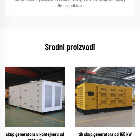
životnog ciklusa.
Srodni proizvodi
skup generatora u kontejneru od
tih skup generatora od 150 kW