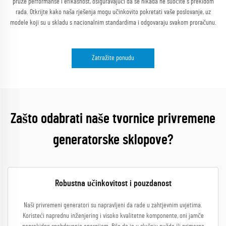
pruže performanse i efikasnost, osiguravajući da se nikada ne suočite s prekidom
rada. Otkrijte kako naša rješenja mogu učinkovito pokretati vaše poslovanje, uz
modele koji su u skladu s nacionalnim standardima i odgovaraju svakom proračunu.
Zatražite ponudu
Zašto odabrati naše tvornice privremene
generatorske sklopove?
Robustna učinkovitost i pouzdanost
Naši privremeni generatori su napravljeni da rade u zahtjevnim uvjetima.
Koristeći naprednu inženjering i visoko kvalitetne komponente, oni jamče