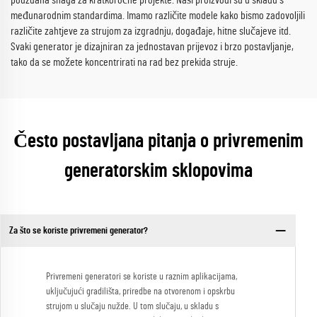
pouzdana snaga za kratkoročne projekte. Naši proizvodi su u skladu s
međunarodnim standardima. Imamo različite modele kako bismo zadovoljili
različite zahtjeve za strujom za izgradnju, događaje, hitne slučajeve itd.
Svaki generator je dizajniran za jednostavan prijevoz i brzo postavljanje,
tako da se možete koncentrirati na rad bez prekida struje.
Često postavljana pitanja o privremenim
generatorskim sklopovima
Za što se koriste privremeni generator?
Privremeni generatori se koriste u raznim aplikacijama,
uključujući gradilišta, priredbe na otvorenom i opskrbu
strujom u slučaju nužde. U tom slučaju, u skladu s