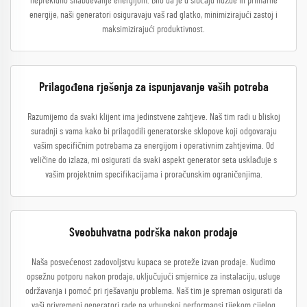
neprekidno snabdevanje energijom. Bilo da je u slučaju nužde ili primarne
energije, naši generatori osiguravaju vaš rad glatko, minimizirajući zastoj i
maksimizirajući produktivnost.
Prilagođena rješenja za ispunjavanje vaših potreba
Razumijemo da svaki klijent ima jedinstvene zahtjeve. Naš tim radi u bliskoj
suradnji s vama kako bi prilagodili generatorske sklopove koji odgovaraju
vašim specifičnim potrebama za energijom i operativnim zahtjevima. Od
veličine do izlaza, mi osigurati da svaki aspekt generator seta usklađuje s
vašim projektnim specifikacijama i proračunskim ograničenjima.
Sveobuhvatna podrška nakon prodaje
Naša posvećenost zadovoljstvu kupaca se proteže izvan prodaje. Nudimo
opsežnu potporu nakon prodaje, uključujući smjernice za instalaciju, usluge
održavanja i pomoć pri rješavanju problema. Naš tim je spreman osigurati da
vaši privremeni generatori rade na vrhunskoj performansi tijekom cijelog