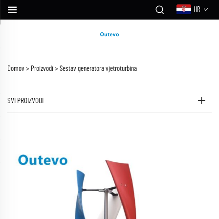
HR
Domov >
Proizvodi
>
Sestav generatora vjetroturbina
SVI PROIZVODI