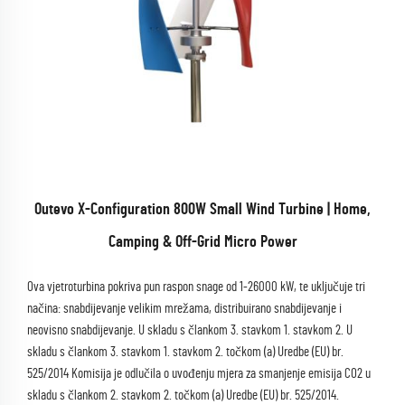
Outevo X-Configuration 800W Small Wind Turbine | Home,
Camping & Off-Grid Micro Power
Ova vjetroturbina pokriva pun raspon snage od 1-26000 kW, te uključuje tri
načina: snabdijevanje velikim mrežama, distribuirano snabdijevanje i
neovisno snabdijevanje. U skladu s člankom 3. stavkom 1. stavkom 2. U
skladu s člankom 3. stavkom 1. stavkom 2. točkom (a) Uredbe (EU) br.
525/2014 Komisija je odlučila o uvođenju mjera za smanjenje emisija CO2 u
skladu s člankom 2. stavkom 2. točkom (a) Uredbe (EU) br. 525/2014.