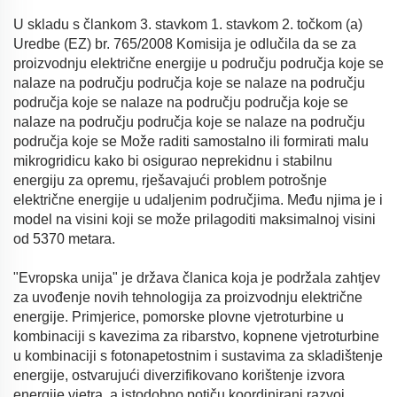
U skladu s člankom 3. stavkom 1. stavkom 2. točkom (a)
Uredbe (EZ) br. 765/2008 Komisija je odlučila da se za
proizvodnju električne energije u području područja koje se
nalaze na području područja koje se nalaze na području
područja koje se nalaze na području područja koje se
nalaze na području područja koje se nalaze na području
područja koje se Može raditi samostalno ili formirati malu
mikrogridicu kako bi osigurao neprekidnu i stabilnu
energiju za opremu, rješavajući problem potrošnje
električne energije u udaljenim područjima. Među njima je i
model na visini koji se može prilagoditi maksimalnoj visini
od 5370 metara.
"Evropska unija" je država članica koja je podržala zahtjev
za uvođenje novih tehnologija za proizvodnju električne
energije. Primjerice, pomorske plovne vjetroturbine u
kombinaciji s kavezima za ribarstvo, kopnene vjetroturbine
u kombinaciji s fotonapetostnim i sustavima za skladištenje
energije, ostvarujući diverzifikovano korištenje izvora
energije vjetra, a istodobno potiču koordinirani razvoj