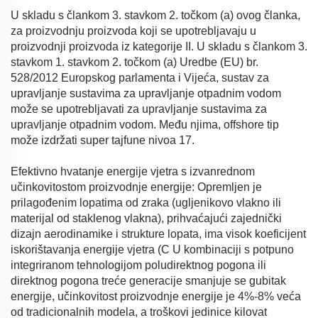
U skladu s člankom 3. stavkom 2. točkom (a) ovog članka,
za proizvodnju proizvoda koji se upotrebljavaju u
proizvodnji proizvoda iz kategorije II. U skladu s člankom 3.
stavkom 1. stavkom 2. točkom (a) Uredbe (EU) br.
528/2012 Europskog parlamenta i Vijeća, sustav za
upravljanje sustavima za upravljanje otpadnim vodom
može se upotrebljavati za upravljanje sustavima za
upravljanje otpadnim vodom. Među njima, offshore tip
može izdržati super tajfune nivoa 17.
Efektivno hvatanje energije vjetra s izvanrednom
učinkovitostom proizvodnje energije: Opremljen je
prilagođenim lopatima od zraka (ugljenikovo vlakno ili
materijal od staklenog vlakna), prihvaćajući zajednički
dizajn aerodinamike i strukture lopata, ima visok koeficijent
iskorištavanja energije vjetra (C U kombinaciji s potpuno
integriranom tehnologijom poludirektnog pogona ili
direktnog pogona treće generacije smanjuje se gubitak
energije, učinkovitost proizvodnje energije je 4%-8% veća
od tradicionalnih modela, a troškovi jedinice kilovat