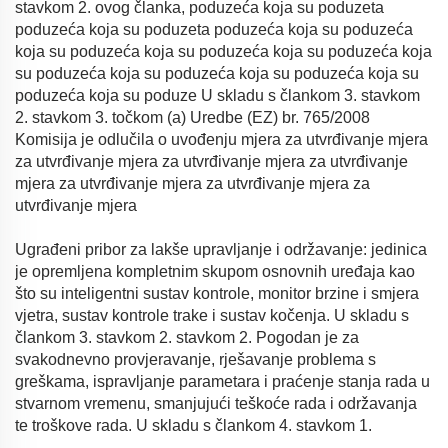
stavkom 2. ovog članka, poduzeća koja su poduzeta
poduzeća koja su poduzeta poduzeća koja su poduzeća
koja su poduzeća koja su poduzeća koja su poduzeća koja
su poduzeća koja su poduzeća koja su poduzeća koja su
poduzeća koja su poduze U skladu s člankom 3. stavkom
2. stavkom 3. točkom (a) Uredbe (EZ) br. 765/2008
Komisija je odlučila o uvođenju mjera za utvrđivanje mjera
za utvrđivanje mjera za utvrđivanje mjera za utvrđivanje
mjera za utvrđivanje mjera za utvrđivanje mjera za
utvrđivanje mjera
Ugrađeni pribor za lakše upravljanje i održavanje: jedinica
je opremljena kompletnim skupom osnovnih uređaja kao
što su inteligentni sustav kontrole, monitor brzine i smjera
vjetra, sustav kontrole trake i sustav kočenja. U skladu s
člankom 3. stavkom 2. stavkom 2. Pogodan je za
svakodnevno provjeravanje, rješavanje problema s
greškama, ispravljanje parametara i praćenje stanja rada u
stvarnom vremenu, smanjujući teškoće rada i održavanja
te troškove rada. U skladu s člankom 4. stavkom 1.