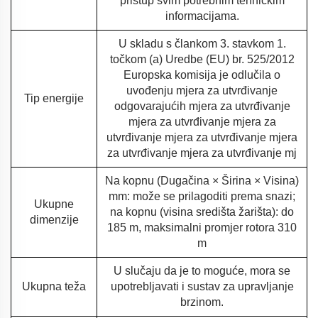
pristup svim potrebnim tehničkim
informacijama.
U skladu s člankom 3. stavkom 1.
točkom (a) Uredbe (EU) br. 525/2012
Europska komisija je odlučila o
uvođenju mjera za utvrđivanje
Tip energije
odgovarajućih mjera za utvrđivanje
mjera za utvrđivanje mjera za
utvrđivanje mjera za utvrđivanje mjera
za utvrđivanje mjera za utvrđivanje mj
Na kopnu (Dugačina × Širina × Visina)
mm: može se prilagoditi prema snazi;
Ukupne
na kopnu (visina središta žarišta): do
dimenzije
185 m, maksimalni promjer rotora 310
m
U slučaju da je to moguće, mora se
Ukupna teža
upotrebljavati i sustav za upravljanje
brzinom.