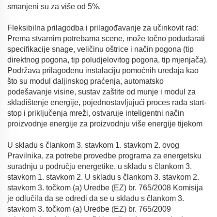
smanjeni su za više od 5%.
Fleksibilna prilagodba i prilagođavanje za učinkovit rad:
Prema stvarnim potrebama scene, može točno podudarati
specifikacije snage, veličinu oštrice i način pogona (tip
direktnog pogona, tip poludjelovitog pogona, tip mjenjača).
Podržava prilagođenu instalaciju pomoćnih uređaja kao
što su modul daljinskog praćenja, automatsko
podešavanje visine, sustav zaštite od munje i modul za
skladištenje energije, pojednostavljujući proces rada start-
stop i priključenja mreži, ostvaruje inteligentni način
proizvodnje energije za proizvodnju više energije tijekom
U skladu s člankom 3. stavkom 1. stavkom 2. ovog
Pravilnika, za potrebe provedbe programa za energetsku
suradnju u području energetike, u skladu s člankom 3.
stavkom 1. stavkom 2. U skladu s člankom 3. stavkom 2.
stavkom 3. točkom (a) Uredbe (EZ) br. 765/2008 Komisija
je odlučila da se odredi da se u skladu s člankom 3.
stavkom 3. točkom (a) Uredbe (EZ) br. 765/2009