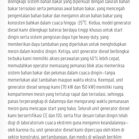
dilengkapi sistem bahan bakar yang diperkuat dengan saluran bahan
bakar terisolasi serta pemanas awal bahan bakar, yang mencegah
pengentalan bahan bakar dan menjamin aliran bahan bakar yang
konsisten bahkan dalam cuaca hingga -25°C. Kedua, model generator
diesel kami dilengkapi baterai berdaya tinggi khusus untuk start
dingin serta sistem pengisian daya tipe heavy-duty, yang
memberikan daya tambahan yang diperlukan untuk menghidupkan
mesin dalam kondisi dingin. Ketiga, unit generator diesel berbingkai
terbuka kami memiliki akses perawatan yang 40% lebih cepat,
memudahkan operator memasang pemanas blok atau memeriksa
sistem bahan bakar dan pelumas dalam cuaca dingin—tanpa
memerlukan alat tambahan maupun waktu ekstra. Keempat, unit
generator diesel senyap kami (70 kW dan 150 kW) memiliki ruang
kompartemen mesin yang tertutup rapat dan terisolasi, sehingga
panas terperangkap di dalamnya dan mengurangi waktu pemanasan
mesin guna mencapai start yang halus. Seluruh unit generator diesel
kami bersertifikasi CE dan ISO, serta fitur desain tahan dingin telah
diuji di laboratorium cuaca ekstrem guna menjamin keandalannya—
oleh karena itu, unit generator diesel kami dipercaya oleh klien di
sektor konstruksi, pertambangan, dan medis di wilayah beriklim