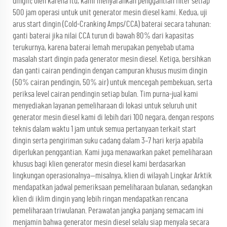
dingin; oleh karena itu, kami menyarankan penggantian filter setiap
500 jam operasi untuk unit generator mesin diesel kami. Kedua, uji
arus start dingin (Cold-Cranking Amps/CCA) baterai secara tahunan:
ganti baterai jika nilai CCA turun di bawah 80% dari kapasitas
terukurnya, karena baterai lemah merupakan penyebab utama
masalah start dingin pada generator mesin diesel. Ketiga, bersihkan
dan ganti cairan pendingin dengan campuran khusus musim dingin
(50% cairan pendingin, 50% air) untuk mencegah pembekuan, serta
periksa level cairan pendingin setiap bulan. Tim purna-jual kami
menyediakan layanan pemeliharaan di lokasi untuk seluruh unit
generator mesin diesel kami di lebih dari 100 negara, dengan respons
teknis dalam waktu 1 jam untuk semua pertanyaan terkait start
dingin serta pengiriman suku cadang dalam 3–7 hari kerja apabila
diperlukan penggantian. Kami juga menawarkan paket pemeliharaan
khusus bagi klien generator mesin diesel kami berdasarkan
lingkungan operasionalnya—misalnya, klien di wilayah Lingkar Arktik
mendapatkan jadwal pemeriksaan pemeliharaan bulanan, sedangkan
klien di iklim dingin yang lebih ringan mendapatkan rencana
pemeliharaan triwulanan. Perawatan jangka panjang semacam ini
menjamin bahwa generator mesin diesel selalu siap menyala secara