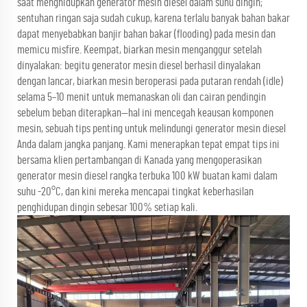
saat menghidupkan generator mesin diesel dalam suhu dingin;
sentuhan ringan saja sudah cukup, karena terlalu banyak bahan bakar
dapat menyebabkan banjir bahan bakar (flooding) pada mesin dan
memicu misfire. Keempat, biarkan mesin menganggur setelah
dinyalakan: begitu generator mesin diesel berhasil dinyalakan
dengan lancar, biarkan mesin beroperasi pada putaran rendah (idle)
selama 5–10 menit untuk memanaskan oli dan cairan pendingin
sebelum beban diterapkan—hal ini mencegah keausan komponen
mesin, sebuah tips penting untuk melindungi generator mesin diesel
Anda dalam jangka panjang. Kami menerapkan tepat empat tips ini
bersama klien pertambangan di Kanada yang mengoperasikan
generator mesin diesel rangka terbuka 100 kW buatan kami dalam
suhu -20°C, dan kini mereka mencapai tingkat keberhasilan
penghidupan dingin sebesar 100% setiap kali.