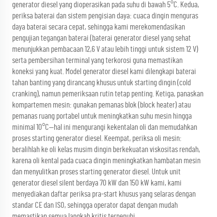
generator diesel yang dioperasikan pada suhu di bawah 5°C. Kedua,
periksa baterai dan sistem pengisian daya: cuaca dingin menguras
daya baterai secara cepat, sehingga kami merekomendasikan
pengujian tegangan baterai (baterai generator diesel yang sehat
menunjukkan pembacaan 12,6 V atau lebih tinggi untuk sistem 12 V)
serta pembersihan terminal yang terkorosi guna memastikan
koneksi yang kuat. Model generator diesel kami dilengkapi baterai
tahan banting yang dirancang khusus untuk starting dingin (cold
cranking), namun pemeriksaan rutin tetap penting. Ketiga, panaskan
kompartemen mesin: gunakan pemanas blok (block heater) atau
pemanas ruang portabel untuk meningkatkan suhu mesin hingga
minimal 10°C—hal ini mengurangi kekentalan oli dan memudahkan
proses starting generator diesel. Keempat, periksa oli mesin:
beralihlah ke oli kelas musim dingin berkekuatan viskositas rendah,
karena oli kental pada cuaca dingin meningkatkan hambatan mesin
dan menyulitkan proses starting generator diesel. Untuk unit
generator diesel silent berdaya 70 kW dan 150 kW kami, kami
menyediakan daftar periksa pra-start khusus yang selaras dengan
standar CE dan ISO, sehingga operator dapat dengan mudah
memastikan semua langkah kritis terpenuhi.