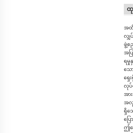
ထ
အထိရ
လျှ
ဖွဲ့
အပြာ
ရမှု
သော
ရှေး
လုပ်
အားသ
အလုပ
ရှိသ
ပြေ
ဤလေ