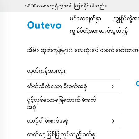
ပРОБလမ်းတွေရှိတဲ့အခါ ကြားနိုင်ပါသည်။
ပင်မစာမျက်နှာ
ကျွန်ုပ်တို့
ကျွန်ုပ်တို့အား ဆက်သွယ်ရန်
အိမ် >
ထုတ်ကုန်များ
>
လေတုံးပေါင်းစက် မော်တာအ
ထုတ်ကုန်အားလုံး
တိတ်ဆိတ်သော မီးစက်အစုံ
ဖွင့်လှစ်သောခြေထောက် မီးစက်
အစုံ
ယာဉ်ပါ မီးစက်အစုံ
ဓာတ်ငွေ ဖြစ်ပြုလုပ်သည့် စက်စု