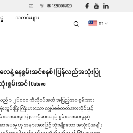
+86-13280087620
ှု
သတင်းများ
MY
်လေနဲ့ နေစွမ်းအင်စနစ် | ပြန်လည်အသုံးပြု
ုံးစွမ်းအင် | Outevo
် ၁–၂၆၀၀၀ ကီလိုဝပ်အထိ အပြည့်အဝ စွမ်းအား
းလွှမ်းပြီး ကြီးမားသော လျှပ်စစ်ဓာတ်အားလိုင်းနှင့်
းအားပေးမှု၊ ဖြ расс့်ပေးသည့် စွမ်းအားပေးမှုနှင့်
းပေးမှု ဟု အများအားဖြင့် သုံးမျိုးသော အသုံးပုံအမျိုး