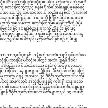
ားလုံးပါရှိသည့် အပြည့်အစုံစုစုပေါင်း- ဤစက်သည် အထိ
စောင်းကြည့်သည့် စနစ်၊ ပိုက်ချ်ထိန်းချုပ်မှုစနစ်နှင့်
းအားလုံးဖြင့် တပ်ဆင်ထားပါသည်။ နေစဲလ် (Nacelle)
ခြေအနေစောင်းကြည့်ပေါက်များကို ကြိုတင်ထားပေးထား
းကို အလေးထား စောင်းကြည့်ပေးခြင်းတို့ကို ပံ့ပိုး
်း၊ စံချိန်စံညွှန်းများကို ညှိနှိုင်းခြင်းနှင့်
ယ်ကူစွာပြုလုပ်နိုင်ပါသည်။ ထို့ကြောင့် လုပ်ဆောင်မှု
ားကို လျော့နည်းစေပါသည်။ ဤစက်၏ နှစ်စဥ် ပျမ်းမျှ
မားသော ကာကွယ်မှုစနစ်- ဤစက်အားလုံးသည် ဖုန်မဝင်စေ
ထားပြီး ပင်လုံးပေါ်တွင် အသုံးပြုရန် ဒီဇိုင်း
်ရန် အပြည့်အဝ ပိတ်ထားသော စနစ်ကို အပိုမှ တပ်ဆင်
ားခြင်း၊ ဖုန်များများပါရှိခြင်း၊ မိုးနှင့် နောက်မှ ကြွေ
ုန့်များမှ ကာကွယ်ရန် အထူးသဖြင့် ဒီဇိုင်းထုတ်ထားပါသည်။
ပင်လုံးအနက်တွင် အသုံးပြုရန်နှင့် ကမ်းရိုးတန်းဒေသ
့် စက်၏ အသက်တာကြာရှည်မှုနှင့် စက်အား စိတ်ချရစွာ
ံးပြုရန် ဒီဇိုင်းထုတ်ထားသော စက်များသည် ၁၇ အဆင့်
ာင်းနှင်သော လေစွမ်းအင်ကို ထိရောက်စွာ ဖမ်းယူခြင်း။