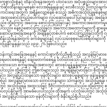
ကူစွာသုံးစွဲနှင့် ထိန်းသုံးရန်အတွက် ပါဝင်သော အပိုပစ္စည်းများအ
်ဆုံးထိန်းချုပ်မှုစနစ်၊ လေအမြန်နှုန်းနှင့် လေစီးသည့် ဦးတည်ချက်ကို 
ကင်းရေးအတွက် အရှိန်လျော့စနစ် စသည့် အဓိကအသုံးပြုမှုစနစ်မျာ
 အထူးစောင်းကြည့်ပေါက်များ၊ လုပ်ဆောင်မှုပေါ်ပြင်များနှင့် အ
်။ ထို့ကြောင့် အဝေးမှ စောင်းကြည့်ခြင်းနှင့် အကောင်အထောက်မှုမျာ
ါသည်။ နေ့စဉ်စောင်းကြည့်ခြင်း၊ အကောင်အထောက်များကို ရှာဖွေဖြေရှင်းခြင
ဆောင်မှုအခြေအနေကို အချိန်နှင့်တစ်ပါက် စောင်းကြည့်ခြင်းတို့ကို လွ
် ထိန်းသုံးရန်အတွက် ခက်ခဲမှုများနှင့် လုပ်သမ်းစုစုပေါင်းစရိတ်မျ
းပြုနိုင်မှုနှုန်းသည် ≥၉၉.၂% ဖြစ်ပါသည်။
န်းကျင်အခြေအနေနှင့် ကောင်းစွာကိုက်ညီမှုရှိသည့် အလွန်မြင့်
 ရေမဝင်စေရန်နှင့် ချေးမတက်စေရန် ပိတ်ထားသော နည်းပညာကို အသုံးပြု
ထားသော စက်မှုအမျိုးအစားတွင် ဆားစုပ်မှုန့်မှုန့်များမှ ကာကွယ
ါသည်။ ထို့ကြောင့် ဤစက်များသည် အပူချိန်မြင့်မားခြင်း၊ စိုထုံးမှုမြင့်မ
်ခြင်း၊ အလွန်ပြင်းထန်သော မုန်တိုင်းများ၊ ဆားစုပ်မှုန့်များမှ ဖုန်းမှ
အပြင် အလွန်မြင့်မားသော တောင်တန်းများ၊ သဲကန်တွင် အသုံးပြုရန်၊ 
တွင် အသုံးပြုရန် အထူးသဖြင့် ဒီဇိုင်းထုတ်ထားပါသည်။ ထို့ကြောင
်လုပ်နိုင်မှုကို အာမခံပေးပါသည်။ ထိုအနက် ပင်လုံးပေါ်တွင် အသု
အလွန်ပြင်းထန်သော မုန်တိုင်းများကို ခံနိုင်ရည်ရှိပါသည်။
ြားသောစွမ်းအားထုတ်လုပ်မှုစွမ်းဆောင်ရည်ဖြင့် စွမ်းအားကောင်းမေ