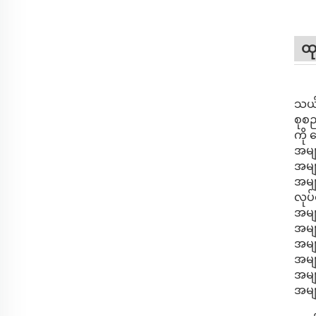
ထု
သယ်ယ
စုစည
ကို 
အမျာ
အမျာ
အမျာ
လုပ်
အမျာ
အမျာ
အမျာ
အမျာ
အမျာ
အမျာ