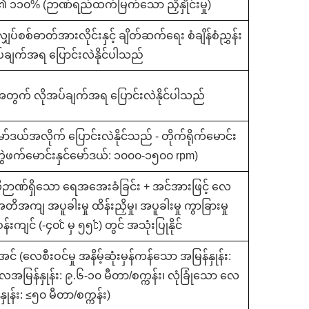
၏ ၁၁၀% (ဉာဏ်ရည်ထက်မြက်သော ညှိနှိုင်းမှု)
ပ်စစ်ဓာတ်အားလိုင်းနှင့် ချိတ်ဆက်ရေး စံချိန်စံညွှန်း
ပ်ချက်အရ ပြောင်းလဲနိုင်ပါသည်
အတွက် လိုအပ်ချက်အရ ပြောင်းလဲနိုင်ပါသည်
မော်ဒယ်အလိုက် ပြောင်းလဲနိုင်သည် - တိုက်ရိုက်မောင်း
 တွဲဖက်မောင်းနှင်မော်ဒယ်: ၁၀၀၀-၁၅၀၀ rpm)
ဉာဏ်ရှိသော ရေအအေးခံခြင်း + အင်အားဖြင့် လေ
တိအကျ အပူခါးမှု ထိန်းညှိမှု၊ အပူခါးမှု ကွာခြားမှု
ကျင် (-၄၀℃ မှ ၅၅℃) တွင် အသုံးပြုနိုင်
င် (လေစီးဝင်မှု အနိမ့်ဆုံးမှန်ကန်သော အမြန်နှုန်း:
ေအမြန်နှုန်း: ၉.၆-၁၀ မီတာ/စက္ကန်း၊ လုံခြုံသော လေ
ှုန်း: ≤၅၀ မီတာ/စက္ကန်း)