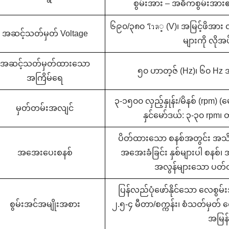
စွမ်းအား – အဓိကစွမ်းအား
၆၉၀/၃၈၀ โวล့ (V)၊ အမြင့်ဖိအား လျှ
အဆင့်သတ်မှတ် Voltage
များကို လိုအ
အဆင့်သတ်မှတ်ထားသော
၅၀ ဟာတ့ဇ် (Hz)၊ ၆၀ Hz 
အကြိမ်ရေ
၃-၁၅၀၀ လှည့်နှုန်း/မိနစ် (rpm) (
မှတ်တမ်းအလျင်
နှင်မော်ဒယ်: ၃-၃၀ rpm၊
ပိတ်ထားသော စနစ်အတွင်း အသိ
အအေးပေးစနစ်
အအေးခံခြင်း နှစ်များပါ စနစ်၊ အ
အလွန်များသော ပတ်ဝန်း
ပြန်လည်ပုံဖော်နိုင်သော လေစွမ်းအ
စွမ်းအင်အမျိုးအစား
၂.၅-၄ မီတာ/စက္ကန်း၊ စံသတ်မှတ် လ
အမြန်န