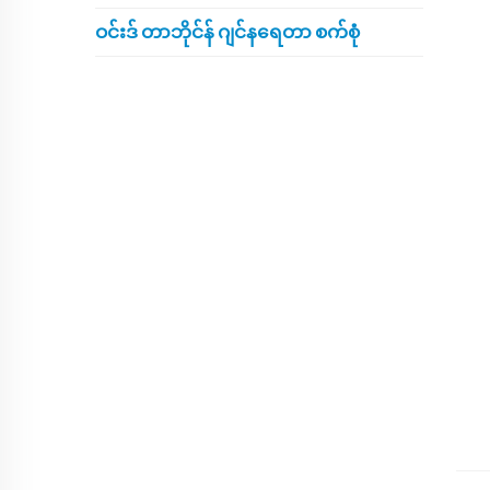
ဝင်းဒ် တာဘိုင်န် ဂျင်နရေတာ စက်စုံ