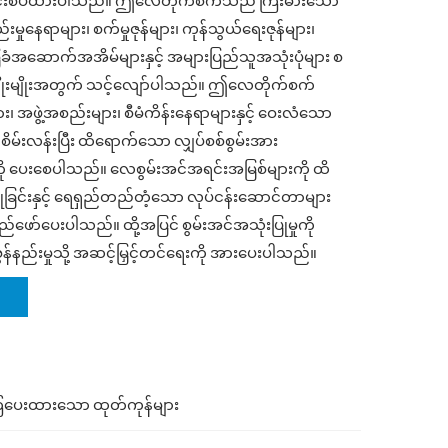
ါင်းစပ်ထားပါသည်။ ဤလေတိုက်စက်သည် ကြီးမားသော
ှုနေရာများ၊ စက်မှုဇုန်များ၊ ကုန်သွယ်ရေးဇုန်များ၊
အဆောက်အအိမ်များနှင့် အများပြည်သူအသုံးပုံများ စ
ျိုးမျိုးအတွက် သင့်လျော်ပါသည်။ ဤလေတိုက်စက်
း၊ အဖွဲ့အစည်းများ၊ စီမံကိန်းနေရာများနှင့် ဝေးလံသော
မ်းလန်းပြီး ထိရောက်သော လျှပ်စစ်စွမ်းအား
ု ပေးစေပါသည်။ လေစွမ်းအင်အရင်းအမြစ်များကို ထိ
ုခြင်းနှင့် ရေရှည်တည်တံ့သော လုပ်ငန်းဆောင်တာများ
ော်ပေးပါသည်။ ထို့အပြင် စွမ်းအင်အသုံးပြုမှုကို
ကာဗွန်နည်းမှုသို့ အဆင့်မြှင့်တင်ရေးကို အားပေးပါသည်။
ံပေးထားသော ထုတ်ကုန်များ