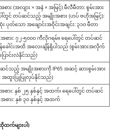
အစား (အလျား × အနံ × အမြင့်) မီလီမီတာ: စွမ်းအား
ါ်တွင် တပ်ဆင်သည့် အမျိုးအစား (ဟပ် ဗဟိုအမြင့်):
ုံး ပုတ်သော အချောင်းအဝိုင်းအချင်း: ၃၁၀ မီတာ
ုးအစား: ၇၂-၅၀၀၀ ကီလိုဂရမ်။ ရေပေါ်တွင် တပ်ဆင်
န်ခေါင်းအထိ အလေးချိန်ရှိပါသည် (စွမ်းအားအလိုက်
ပြောင်းလဲနိုင်သည်)
ပ်ဆင်သည့် အမျိုးအစားကို IP65 အဆင့် ဆားစွမ်းအား
ေး အထူးပြုပြုလုပ်နိုင်သည်)
စား: နှစ် ၂၅ နှစ်နှင့် အထက်၊ ရေပေါ်တွင် တပ်ဆင်
အစား: နှစ် ၃၀ နှစ်နှင့် အထက်
ထိုထက်များပါ)