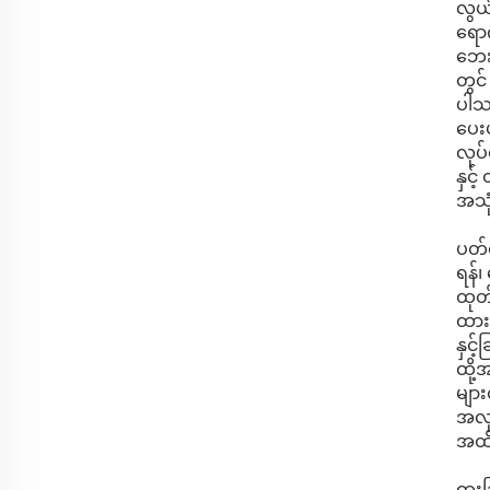
လွယ်
ရောက
ဘေး
တွင်
ပါသည
ပေးပ
လုပ်
နှင့
အသုံ
ပတ်ဝ
ရန်၊
ထုတ်
ထားပ
နှင့
ထို့
များ
အလုပ
အထိ 
ထူးခ