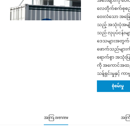
အစားများကို ပေ
လေတိုက်စက်စုစည်းမ
ဝေးလံသော အခြေခံ
သည့် အသုံးပုံအမ
သည် လုပုပ်ငန်းမျာ
ဒေသများအတွက် စိ
ဖောက်သည်များကိ
ရောက်စွာ အသုံးပြ
ကို အကောင်အထည်ဖ
သန့်ရှင်းမှုနှင့် 
စုံစမ်းမှု
အကြ overview
အကြ