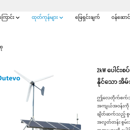
အကြောင်း
ထုတ်ကုန်များ
ဖြေရှင်းချက်
ဝန်ဆောင်မ
စု
2kW ပေါင်းစပ
နိုင်သော အိမ်သ
ဤလေတိုက်စက်သည
အကျယ်အဝန်းကို ဖုံ
ချိတ်ဆက်သည့် စွမ်
အလွတ်တန်း စွမ်းအာ