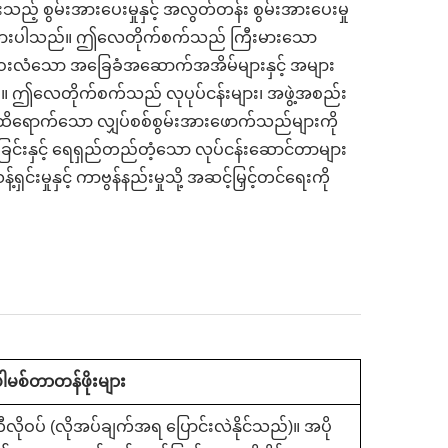
းသည့် စွမ်းအားပေးမှုနှင့် အလွတ်တန်း စွမ်းအားပေးမှု
်းစပ်ထားပါသည်။ ဤလေတိုက်စက်သည် ကြီးမားသော
ား၊ ဝေးလံသော အခြေခံအဆောက်အအိမ်များနှင့် အများ
ည်။ ဤလေတိုက်စက်သည် လုပုပ်ငန်းများ၊ အဖွဲ့အစည်း
ီး ထိရောက်သော လျှပ်စစ်စွမ်းအားဖောက်သည်များကို
ြင်းနှင့် ရေရှည်တည်တံ့သော လုပ်ငန်းဆောင်တာများ
းမှုနှင့် ကာဗွန်နည်းမှုသို့ အဆင့်မြှင့်တင်ရေးကို
ါမစ်တာတန်ဖိုးများ
ိုဝပ် (လိုအပ်ချက်အရ ပြောင်းလဲနိုင်သည်)။ အပို