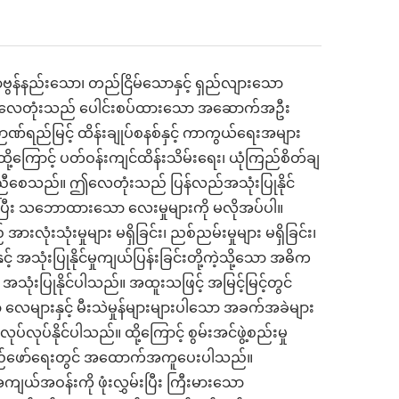
ာဗွန်နည်းသော၊ တည်ငြိမ်သောနှင့် ရှည်လျားသော
်။ ဤလေတုံးသည် ပေါင်းစပ်ထားသော အဆောက်အဦး
ဉာဏ်ရည်မြင့် ထိန်းချုပ်စနစ်နှင့် ကာကွယ်ရေးအများ
ို့ကြောင့် ပတ်ဝန်းကျင်ထိန်းသိမ်းရေး၊ ယုံကြည်စိတ်ချ
ဟန်ချက်ညီစေသည်။ ဤလေတုံးသည် ပြန်လည်အသုံးပြုနိုင်
ပြီး သဘောထားသော လေးမှုများကို မလိုအပ်ပါ။
အားလုံးသုံးမှုများ မရှိခြင်း၊ ညစ်ညမ်းမှုများ မရှိခြင်း၊
ှင့် အသုံးပြုနိုင်မှုကျယ်ပြန်းခြင်းတို့ကဲ့သို့သော အဓိက
သုံးပြုနိုင်ပါသည်။ အထူးသဖြင့် အမြင့်မြင့်တွင်
ာ လေများနှင့် မီးသဲမှုန်များများပါသော အခက်အခဲများ
်နိုင်ပါသည်။ ထို့ကြောင့် စွမ်းအင်ဖွဲ့စည်းမှု
ာင်အထည်ဖော်ရေးတွင် အထောက်အကူပေးပါသည်။
အဝန်းကို ဖုံးလွှမ်းပြီး ကြီးမားသော