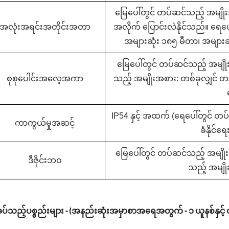
မြေပေါ်တွင် တပ်ဆင်သည့် အမျိုး
အလုံးအရင်းအတိုင်းအတာ
အလိုက် ပြောင်းလဲနိုင်သည်။ ရေပေ
အများဆုံး ၁၈၅ မီတာ၊ အများဆ
မြေပေါ်တွင် တပ်ဆင်သည့် အမျိ
စုစုပေါင်းအလေ့အကာ
သည့် အမျိုးအစား: တစ်ခုလျှင် တ
IP54 နှင့် အထက် (ရေပေါ်တွင် တ
ကာကွယ်မှုအဆင့်
ခံနိုင်ရ
မြေပေါ်တွင် တပ်ဆင်သည့် အမျိုးအ
ဒီဇိုင်းဘဝ
သည့် အမျိုး
ပ်သည့်ပစ္စည်းများ - (အနည်းဆုံးအမှာစာအရေအတွက် - ၁ ယူနစ်နှင့် 