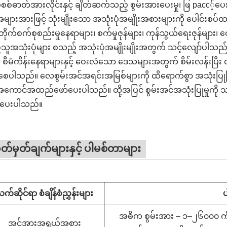
်စစ်ဓာတ်အားလိုင်းနှင့် ချိတ်ဆက်သည့် စွမ်းအားပေးမှု၊ ဖြ расс့်ပေ
အများအားဖြင့် သုံးမျိုးသော အသုံးပုံအမျိုးအစားများကို ပေါင
ုက်စက်စုစည်းမှုနေရာများ၊ စက်မှုဇုန်များ၊ ကုန်သွယ်ရေးဇုန်မျ
သူအသုံးပုံများ စသည့် အသုံးပုံအမျိုးမျိုးအတွက် သင့်လျော်ပါသ
၊ စီမံကိန်းနေရာများနှင့် ဝေးလံသော ဒေသများအတွက် စိမ်းလန်းပြ
စေပါသည်။ လေစွမ်းအင်အရင်းအမြစ်များကို ထိရောက်စွာ အသုံးပြုခ
အကောင်အထည်ဖော်ပေးပါသည်။ ထို့အပြင် စွမ်းအင်အသုံးပြုမှုကို သန့်ရှင်
ပေးပါသည်။
်မှတ်ချက်များနှင့် ပါမစ်တာများ
က်ဆိုင်ရာ စံချိန်စံညွှန်းများ
ပ
အဓိက စွမ်းအား – ၁–၂၆၀၀၀ ကီလ
အင်အားအရွယ်အစား