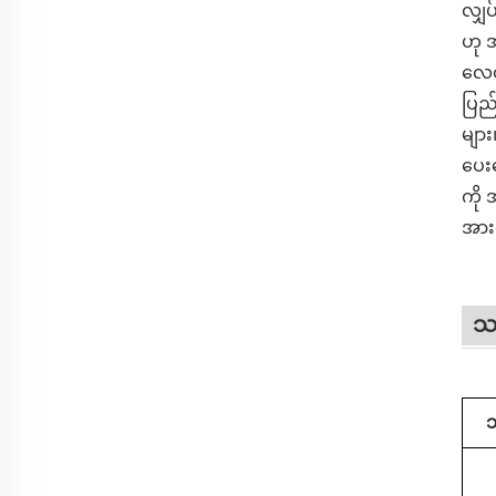
လျှပ
ဟု 
လေတိ
ပြည်
များ
ပေး
ကို 
အား
သတ
သ