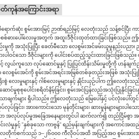
ုတ်ကုန်အကြောင်းအရာ
ောက်ဆုံး စွမ်းအားမြင့် ဉာဏ်ရည်မြင့် လေတုံးသည် သန့်စင်ပြီး က
ပ်စစ်ဓားပေါ်လေးမှုအတွက် အထူးဒီဇိုင်းထုတ်ထားခြင်းဖြစ်သည
စည်းမှုကို အသုံးပြုပြီး ခေတ်မီသော လေစွမ်းအင်ဖမ်းယူမှုနည်းပညာ၊ 
းပါဝင်သော ဒီဇိုင်းများကို ပေါင်းစပ်ထည့်သွင်းထားခြင်းဖြစ်သည်။ ထ
နှင့် လွယ်ကူသော လုပ်ဆောင်မှုနှင့် ပြုပြင်ထိန်းသိမ်းမှုတို့ကို 
 လေစွမ်းအင်ကို စွမ်းအင်အရင်းအမြစ်တစ်ခုတည်းအဖြစ် အသုံးပြု
ရိုးစွဲ လေးမှုများနှင့် ဂါစ်လေးမှုများနှင့် နှိုင်းယှဉ်ပါက ဤလေတုံးသည် 
ဆောင်မှုစုစုပေါင်းစရိတ်နိမ့်ခြင်း၊ စွမ်းအင်ပြန်လည်အသုံးပြုနိုင်ခြင်းန
ာချက်များ ရှိပါသည်။ ဤလေတုံးသည် မြေပေါ်နှင့် ပင်လုံးပေါ်တွင် အ
်လုပ်ခြင်း၊ အားကောင်းသော မုန်တိုင်းများ၊ ဆားမှုန်များများပါသေ
ော အလုပ်လုပ်မှုအခြေအနေများတွင်ပါ ဆက်လက်၍ တည်ငြိမ်စွာ အလုပ်လုပ
ာင်းလဲမှုနှင့် "နှစ်ခုသော ကာဗွန်" ရည်မှန်းချက်များကို အကေ
တိုက်စက်သည် ၁–၂၆၀၀၀ ကီလိုဝပ်အထိ အပြည့်အဝ စွမ်းအားအကျယ်