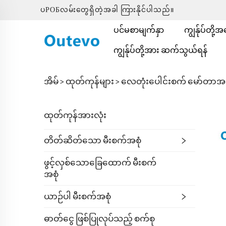
ပРОБလမ်းတွေရှိတဲ့အခါ ကြားနိုင်ပါသည်။
ပင်မစာမျက်နှာ
ကျွန်ုပ်တို့
ကျွန်ုပ်တို့အား ဆက်သွယ်ရန်
အိမ် >
ထုတ်ကုန်များ
>
လေတုံးပေါင်းစက် မော်တာအ
ထုတ်ကုန်အားလုံး
တိတ်ဆိတ်သော မီးစက်အစုံ
ဖွင့်လှစ်သောခြေထောက် မီးစက်
အစုံ
ယာဉ်ပါ မီးစက်အစုံ
ဓာတ်ငွေ ဖြစ်ပြုလုပ်သည့် စက်စု