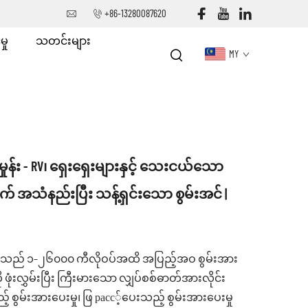
+86-13280087620
ှု
သတင်းများ
MY
မှုန်း - RV၊ ရှေးရှေးများနှင့် သေးငယ်သော
် အသံနည်းပြီး သန့်ရှင်းသော စွမ်းအင် |
ည် ၁–၂၆၀၀၀ ကီလိုဝပ်အထိ အပြည့်အဝ စွမ်းအား
ုံးလွှမ်းပြီး ကြီးမားသော လျှပ်စစ်ဓာတ်အားလိုင်း
့် စွမ်းအားပေးမှု၊ ဖြ расс့်ပေးသည့် စွမ်းအားပေးမှု