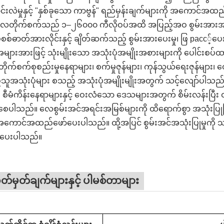
ာင်းလဲမှုနှင့် "နှစ်ခုသော ကာဗွန်" ရည်မှန်းချက်များကို အကေ
တိုက်စက်သည် ၁–၂၆၀၀၀ ကီလိုဝပ်အထိ အပြည့်အဝ စွမ်းအားအကျယ်
်စစ်ဓာတ်အားလိုင်းနှင့် ချိတ်ဆက်သည့် စွမ်းအားပေးမှု၊ ဖြ расс့်ပေ
အများအားဖြင့် သုံးမျိုးသော အသုံးပုံအမျိုးအစားများကို ပေါင
ုက်စက်စုစည်းမှုနေရာများ၊ စက်မှုဇုန်များ၊ ကုန်သွယ်ရေးဇုန်မျ
သူအသုံးပုံများ စသည့် အသုံးပုံအမျိုးမျိုးအတွက် သင့်လျော်ပါသ
၊ စီမံကိန်းနေရာများနှင့် ဝေးလံသော ဒေသများအတွက် စိမ်းလန်းပြ
စေပါသည်။ လေစွမ်းအင်အရင်းအမြစ်များကို ထိရောက်စွာ အသုံးပြုခ
အကောင်အထည်ဖော်ပေးပါသည်။ ထို့အပြင် စွမ်းအင်အသုံးပြုမှုကို သန့်ရှင်
ပေးပါသည်။
်မှတ်ချက်များနှင့် ပါမစ်တာများ