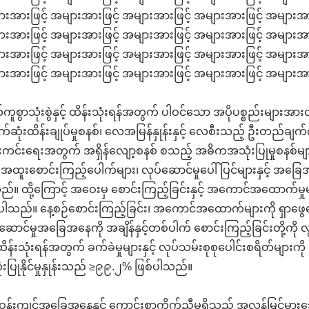
းအားဖြင့် အများအားဖြင့် အများအားဖြင့် အများအားဖြင့် အများအားဖြင့
းအားဖြင့် အများအားဖြင့် အများအားဖြင့် အများအားဖြင့် အများအား
းအားဖြင့် အများအားဖြင့် အများအားဖြင့် အများအားဖြင့် အများအား
းအားဖြင့် အများအားဖြင့် အများအားဖြင့် အများအားဖြင့် အများအားဖြ
ကူစွာသုံးစွဲနှင့် ထိန်းသုံးရန်အတွက် ပါဝင်သော အပိုပစ္စည်းများအ
်ဆုံးထိန်းချုပ်မှုစနစ်၊ လေအမြန်နှုန်းနှင့် လေစီးသည့် ဦးတည်ချက်ကို 
ကင်းရေးအတွက် အရှိန်လျော့စနစ် စသည့် အဓိကအသုံးပြုမှုစနစ်မျာ
 အထူးစောင်းကြည့်ပေါက်များ၊ လုပ်ဆောင်မှုပေါ်ပြင်များနှင့် အ
်။ ထို့ကြောင့် အဝေးမှ စောင်းကြည့်ခြင်းနှင့် အကောင်အထောက်မှုမျာ
ါသည်။ နေ့စဉ်စောင်းကြည့်ခြင်း၊ အကောင်အထောက်များကို ရှာဖွေဖြေရှင်းခြင
ဆောင်မှုအခြေအနေကို အချိန်နှင့်တစ်ပါက် စောင်းကြည့်ခြင်းတို့ကို လွ
် ထိန်းသုံးရန်အတွက် ခက်ခဲမှုများနှင့် လုပ်သမ်းစုစုပေါင်းစရိတ်မျ
းပြုနိုင်မှုနှုန်းသည် ≥၉၉.၂% ဖြစ်ပါသည်။
န်းကျင်အခြေအနေနှင့် ကောင်းစွာကိုက်ညီမှုရှိသည့် အလွန်မြင့်