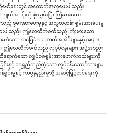
ာင်အထည်ဖော်ရေးတွင် အထောက်အကူပေးပါသည်။
အဝန်းကို ဖုံးလွှမ်းပြီး ကြီးမားသော
းသည့် စွမ်းအားပေးမှုနှင့် အလွတ်တန်း စွမ်းအားပေးမှု
်းစပ်ထားပါသည်။ ဤလေတိုက်စက်သည် ကြီးမားသော
ား၊ ဝေးလံသော အခြေခံအဆောက်အအိမ်များနှင့် အများ
ည်။ ဤလေတိုက်စက်သည် လုပုပ်ငန်းများ၊ အဖွဲ့အစည်း
ီး ထိရောက်သော လျှပ်စစ်စွမ်းအားဖောက်သည်များကို
ြင်းနှင့် ရေရှည်တည်တံ့သော လုပ်ငန်းဆောင်တာများ
းမှုနှင့် ကာဗွန်နည်းမှုသို့ အဆင့်မြှင့်တင်ရေးကို