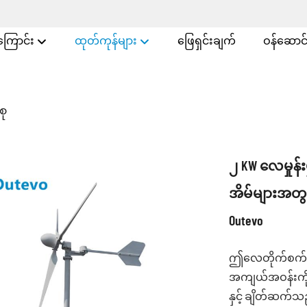
အကြောင်း
ထုတ်ကုန်များ
ဖြေရှင်းချက်
ဝန်ဆောင်မ
စု
၂ KW လေမှုန်း
အိမ်များအတွက
Outevo
ဤလေတိုက်စက်သ
အကျယ်အဝန်းကို ဖ
နှင့် ချိတ်ဆက်သည