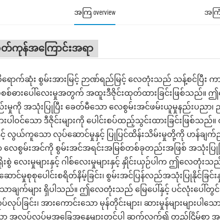
အကြ overview
အကြ
ုတ်ကုန်အကြောင်းအရာ
ောက်ဆုံး စွမ်းအားမြင့် ဉာဏ်ရည်မြင့် လေတုံးသည် သန့်စင်ပြီး က
ပ်စစ်ဓားပေါ်လေးမှုအတွက် အထူးဒီဇိုင်းထုတ်ထားခြင်းဖြစ်သည
စည်းမှုကို အသုံးပြုပြီး ခေတ်မီသော လေစွမ်းအင်ဖမ်းယူမှုနည်းပညာ၊ 
းပါဝင်သော ဒီဇိုင်းများကို ပေါင်းစပ်ထည့်သွင်းထားခြင်းဖြစ်သည်။ ထ
နှင့် လွယ်ကူသော လုပ်ဆောင်မှုနှင့် ပြုပြင်ထိန်းသိမ်းမှုတို့ကို 
 လေစွမ်းအင်ကို စွမ်းအင်အရင်းအမြစ်တစ်ခုတည်းအဖြစ် အသုံးပြု
ရိုးစွဲ လေးမှုများနှင့် ဂါစ်လေးမှုများနှင့် နှိုင်းယှဉ်ပါက ဤလေတုံးသည် 
ဆောင်မှုစုစုပေါင်းစရိတ်နိမ့်ခြင်း၊ စွမ်းအင်ပြန်လည်အသုံးပြုနိုင်ခြင်းန
ာချက်များ ရှိပါသည်။ ဤလေတုံးသည် မြေပေါ်နှင့် ပင်လုံးပေါ်တွင် အ
်လုပ်ခြင်း၊ အားကောင်းသော မုန်တိုင်းများ၊ ဆားမှုန်များများပါသေ
ော အလုပ်လုပ်မှုအခြေအနေများတွင်ပါ ဆက်လက်၍ တည်ငြိမ်စွာ အလုပ်လုပ