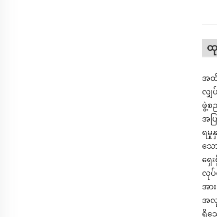
ထ
အထိရ
လျှ
ဖွဲ့
အပြာ
ရမှု
သော
ရှေး
လုပ်
အားသ
အလုပ
ရှိသ