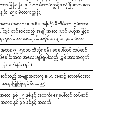
ေအမြန်နှုန်း: ၉.၆-၁၀ မီတာ/စက္ကန်း၊ လုံခြုံသော လေ
ှုန်း: ≤၅၀ မီတာ/စက္ကန်း)
အစား (အလျား × အနံ × အမြင့်) မီလီမီတာ: စွမ်းအား
ါ်တွင် တပ်ဆင်သည့် အမျိုးအစား (ဟပ် ဗဟိုအမြင့်):
ုံး ပုတ်သော အချောင်းအဝိုင်းအချင်း: ၃၁၀ မီတာ
ုးအစား: ၇၂-၅၀၀၀ ကီလိုဂရမ်။ ရေပေါ်တွင် တပ်ဆင်
န်ခေါင်းအထိ အလေးချိန်ရှိပါသည် (စွမ်းအားအလိုက်
ပြောင်းလဲနိုင်သည်)
ပ်ဆင်သည့် အမျိုးအစားကို IP65 အဆင့် ဆားစွမ်းအား
ေး အထူးပြုပြုလုပ်နိုင်သည်)
စား: နှစ် ၂၅ နှစ်နှင့် အထက်၊ ရေပေါ်တွင် တပ်ဆင်
အစား: နှစ် ၃၀ နှစ်နှင့် အထက်