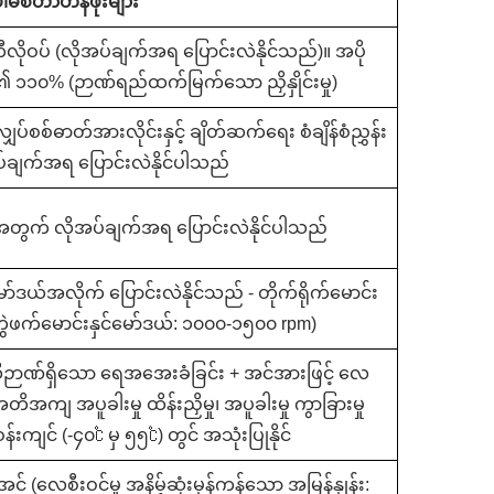
ါမစ်တာတန်ဖိုးများ
ိုဝပ် (လိုအပ်ချက်အရ ပြောင်းလဲနိုင်သည်)။ အပို
၏ ၁၁၀% (ဉာဏ်ရည်ထက်မြက်သော ညှိနှိုင်းမှု)
ပ်စစ်ဓာတ်အားလိုင်းနှင့် ချိတ်ဆက်ရေး စံချိန်စံညွှန်း
ပ်ချက်အရ ပြောင်းလဲနိုင်ပါသည်
အတွက် လိုအပ်ချက်အရ ပြောင်းလဲနိုင်ပါသည်
မော်ဒယ်အလိုက် ပြောင်းလဲနိုင်သည် - တိုက်ရိုက်မောင်း
 တွဲဖက်မောင်းနှင်မော်ဒယ်: ၁၀၀၀-၁၅၀၀ rpm)
ဉာဏ်ရှိသော ရေအအေးခံခြင်း + အင်အားဖြင့် လေ
တိအကျ အပူခါးမှု ထိန်းညှိမှု၊ အပူခါးမှု ကွာခြားမှု
ကျင် (-၄၀℃ မှ ၅၅℃) တွင် အသုံးပြုနိုင်
င် (လေစီးဝင်မှု အနိမ့်ဆုံးမှန်ကန်သော အမြန်နှုန်း: