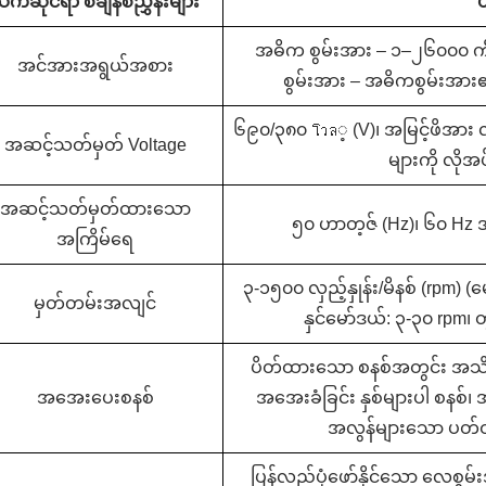
က်ဆိုင်ရာ စံချိန်စံညွှန်းများ
ပ
အဓိက စွမ်းအား – ၁–၂၆၀၀၀ ကီလ
အင်အားအရွယ်အစား
စွမ်းအား – အဓိကစွမ်းအား
၆၉၀/၃၈၀ โวล့ (V)၊ အမြင့်ဖိအား လျှ
အဆင့်သတ်မှတ် Voltage
များကို လိုအ
အဆင့်သတ်မှတ်ထားသော
၅၀ ဟာတ့ဇ် (Hz)၊ ၆၀ Hz 
အကြိမ်ရေ
၃-၁၅၀၀ လှည့်နှုန်း/မိနစ် (rpm) (
မှတ်တမ်းအလျင်
နှင်မော်ဒယ်: ၃-၃၀ rpm၊
ပိတ်ထားသော စနစ်အတွင်း အသိ
အအေးပေးစနစ်
အအေးခံခြင်း နှစ်များပါ စနစ်၊ အ
အလွန်များသော ပတ်ဝန်း
ပြန်လည်ပုံဖော်နိုင်သော လေစွမ်းအ