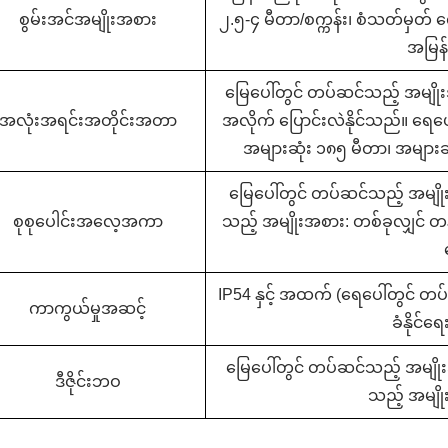
စွမ်းအင်အမျိုးအစား
၂.၅-၄ မီတာ/စက္ကန်း၊ စံသတ်မှတ် လ
အမြန်န
မြေပေါ်တွင် တပ်ဆင်သည့် အမျိုး
အလုံးအရင်းအတိုင်းအတာ
အလိုက် ပြောင်းလဲနိုင်သည်။ ရေပေ
အများဆုံး ၁၈၅ မီတာ၊ အများဆ
မြေပေါ်တွင် တပ်ဆင်သည့် အမျိ
စုစုပေါင်းအလေ့အကာ
သည့် အမျိုးအစား: တစ်ခုလျှင် တ
IP54 နှင့် အထက် (ရေပေါ်တွင် တ
ကာကွယ်မှုအဆင့်
ခံနိုင်ရ
မြေပေါ်တွင် တပ်ဆင်သည့် အမျိုးအ
ဒီဇိုင်းဘဝ
သည့် အမျိုး