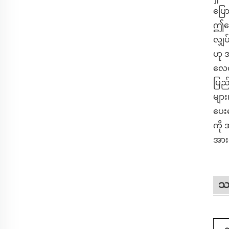
ပြေ
ဤလေ
လျှပ
ဟု 
လေတိ
ပြည်
များ
ပေး
ကို 
အား
သတ