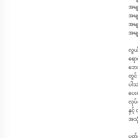
အမျာ
အမျာ
အမျာ
အမျာ
လွယ်
ရောက
ဘေး
တွင်
ပါသည
ပေးပ
လုပ်
နှင့
အသုံ
ပတ်ဝ