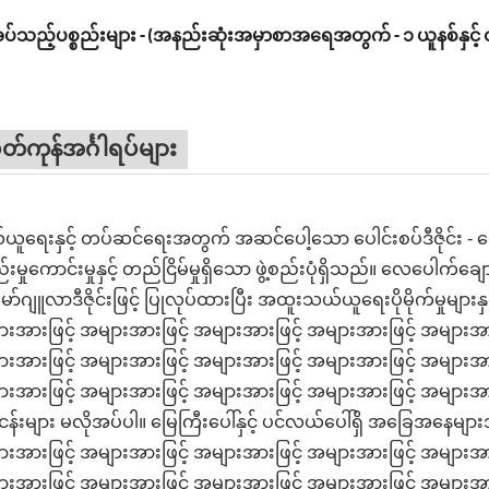
ပ်သည့်ပစ္စည်းများ - (အနည်းဆုံးအမှာစာအရေအတွက် - ၁ ယူနစ်နှင့် 
တ်ကုန်အင်္ဂါရပ်များ
ူရေးနှင့် တပ်ဆင်ရေးအတွက် အဆင်ပေါ့သော ပေါင်းစပ်ဒီဇိုင်း - ပေါ
်းမှုကောင်းမှုနှင့် တည်ငြိမ်မှုရှိသော ဖွဲ့စည်းပုံရှိသည်။ လေပေါက်ချောင်
မော်ဂျူလာဒီဇိုင်းဖြင့် ပြုလုပ်ထားပြီး အထူးသယ်ယူရေးပိုမိုက်မှုမျာ
းအားဖြင့် အများအားဖြင့် အများအားဖြင့် အများအားဖြင့် အများအား
းအားဖြင့် အများအားဖြင့် အများအားဖြင့် အများအားဖြင့် အများအား
းအားဖြင့် အများအားဖြင့် အများအားဖြင့် အများအားဖြင့် အများအားဖြ
ငန်းများ မလိုအပ်ပါ။ မြေကြီးပေါ်နှင့် ပင်လယ်ပေါ်ရှိ အခြေအနေမျ
းအားဖြင့် အများအားဖြင့် အများအားဖြင့် အများအားဖြင့် အများအား
းအားဖြင့် အများအားဖြင့် အများအားဖြင့် အများအားဖြင့် အများအား