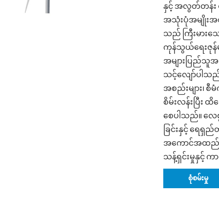
နှင့် အလွတ်တန်း 
အသုံးပုံအမျိုး
သည် ကြီးမားသော 
ကုန်သွယ်ရေးဇုန
အများပြည်သူအသုံ
သင့်လျော်ပါသည်
အစည်းများ၊ စီမ
စိမ်းလန်းပြီး 
စေပါသည်။ လေစွမ
ခြင်းနှင့် ရေရှ
အကောင်အထည်ဖော်
သန့်ရှင်းမှုနှင့်
စုံစမ်းမှု