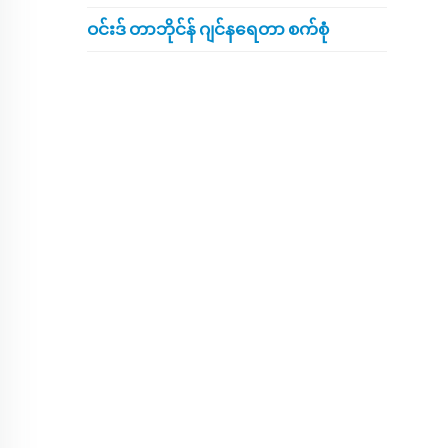
ဝင်းဒ် တာဘိုင်န် ဂျင်နရေတာ စက်စုံ