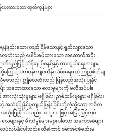
ံပေးထားသော ထုတ်ကုန်များ
ာဗွန်နည်းသော၊ တည်ငြိမ်သောနှင့် ရှည်လျားသော
်။ ဤလေတုံးသည် ပေါင်းစပ်ထားသော အဆောက်အဦး
ဉာဏ်ရည်မြင့် ထိန်းချုပ်စနစ်နှင့် ကာကွယ်ရေးအများ
ို့ကြောင့် ပတ်ဝန်းကျင်ထိန်းသိမ်းရေး၊ ယုံကြည်စိတ်ချ
ဟန်ချက်ညီစေသည်။ ဤလေတုံးသည် ပြန်လည်အသုံးပြုနိုင်
ပြီး သဘောထားသော လေးမှုများကို မလိုအပ်ပါ။
အားလုံးသုံးမှုများ မရှိခြင်း၊ ညစ်ညမ်းမှုများ မရှိခြင်း၊
ှင့် အသုံးပြုနိုင်မှုကျယ်ပြန်းခြင်းတို့ကဲ့သို့သော အဓိက
သုံးပြုနိုင်ပါသည်။ အထူးသဖြင့် အမြင့်မြင့်တွင်
ာ လေများနှင့် မီးသဲမှုန်များများပါသော အခက်အခဲများ
်နိုင်ပါသည်။ ထို့ကြောင့် စွမ်းအင်ဖွဲ့စည်းမှု