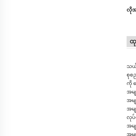
လိုအ
ထု
သယ်ယ
စုစည
ကို 
အမျာ
အမျာ
အမျာ
လုပ်
အမျာ
အမျာ