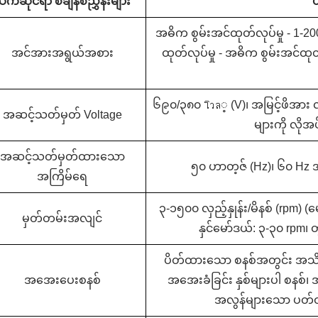
က်ဆိုင်ရာ စံချိန်စံညွှန်းများ
ပ
အဓိက စွမ်းအင်ထုတ်လုပ်မှု - 1-20
အင်အားအရွယ်အစား
ထုတ်လုပ်မှု - အဓိက စွမ်းအင်ထ
၆၉၀/၃၈၀ โวล့ (V)၊ အမြင့်ဖိအား လျှ
အဆင့်သတ်မှတ် Voltage
များကို လိုအ
အဆင့်သတ်မှတ်ထားသော
၅၀ ဟာတ့ဇ် (Hz)၊ ၆၀ Hz 
အကြိမ်ရေ
၃-၁၅၀၀ လှည့်နှုန်း/မိနစ် (rpm) (
မှတ်တမ်းအလျင်
နှင်မော်ဒယ်: ၃-၃၀ rpm၊
ပိတ်ထားသော စနစ်အတွင်း အသိ
အအေးပေးစနစ်
အအေးခံခြင်း နှစ်များပါ စနစ်၊ အ
အလွန်များသော ပတ်ဝန်း