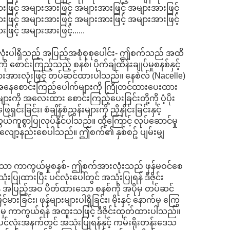
ဖြင့် အများအားဖြင့် အများအားဖြင့် အများအားဖြင့်
ဖြင့် အများအားဖြင့် အများအားဖြင့် အများအားဖြင့်
င့် အများအားဖြင့်......
ားလုံးပါရှိသည့် အပြည့်အစုံစုစုပေါင်း- ဤစက်သည် အထိ
စောင်းကြည့်သည့် စနစ်၊ ပိုက်ချ်ထိန်းချုပ်မှုစနစ်နှင့်
းအားလုံးဖြင့် တပ်ဆင်ထားပါသည်။ နေစဲလ် (Nacelle)
ခြေအနေစောင်းကြည့်ပေါက်များကို ကြိုတင်ထားပေးထား
းကို အလေးထား စောင်းကြည့်ပေးခြင်းတို့ကို ပံ့ပိုး
်း၊ စံချိန်စံညွှန်းများကို ညှိနှိုင်းခြင်းနှင့်
ယ်ကူစွာပြုလုပ်နိုင်ပါသည်။ ထို့ကြောင့် လုပ်ဆောင်မှု
ားကို လျော့နည်းစေပါသည်။ ဤစက်၏ နှစ်စဥ် ပျမ်းမျှ
မားသော ကာကွယ်မှုစနစ်- ဤစက်အားလုံးသည် ဖုန်မဝင်စေ
ထားပြီး ပင်လုံးပေါ်တွင် အသုံးပြုရန် ဒီဇိုင်း
်ရန် အပြည့်အဝ ပိတ်ထားသော စနစ်ကို အပိုမှ တပ်ဆင်
ားခြင်း၊ ဖုန်များများပါရှိခြင်း၊ မိုးနှင့် နောက်မှ ကြွေ
ုန့်များမှ ကာကွယ်ရန် အထူးသဖြင့် ဒီဇိုင်းထုတ်ထားပါသည်။
ပင်လုံးအနက်တွင် အသုံးပြုရန်နှင့် ကမ်းရိုးတန်းဒေသ