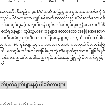
ာဘိုင်နီသည် ၁-၃၀ kW အထိ အပြည့်အဝ စွမ်းအားအတန်းကို ဖုံလေးပေးပ
ည် - ကြီးမားသော လျှပ်စစ်ဓာတ်အားလိုင်းနှင့် ချိတ်ဆက်သော စွမ်
းအင်ပေးစွမ်းမှုနှင့် အလွတ်တန်း စွမ်းအင်ပေးစွမ်းမှု။ ဤလေတာဘိ
၊ စက်မှုဇုန်များ၊ ကုန်သွယ်ရေးဇုန်များ၊ ဝေးလံသော အခြေခံအဆောက်
ာက်အအုံများကဲ့သို့သော အခြေအနေများစွာအတွက် သင့်တော်ပါသည်။
းများ၊ စီမံကုန်းများနှင့် ဝေးလံသော ဒေသများအတွက် စိမ်းလန်းပြီ
်။ လေစွမ်းအင်အရင်းအမြစ်များကို ထိရောက်စွာ အသုံးပြုခြင်းနှင့
င်အထည်ဖော်ပေးပါသည်။ စွမ်းအင်အသုံးပြုမှုကို စိမ်းလန်းမှုနှင့် က
ည်။
်မှတ်ချက်များနှင့် ပါမစ်တာများ