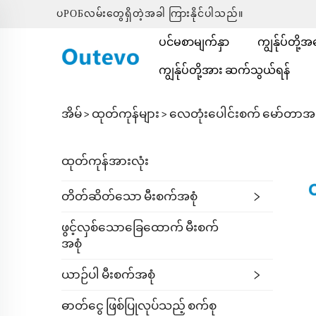
ပРОБလမ်းတွေရှိတဲ့အခါ ကြားနိုင်ပါသည်။
ပင်မစာမျက်နှာ
ကျွန်ုပ်တို့
ကျွန်ုပ်တို့အား ဆက်သွယ်ရန်
အိမ် >
ထုတ်ကုန်များ
>
လေတုံးပေါင်းစက် မော်တာအ
ထုတ်ကုန်အားလုံး
တိတ်ဆိတ်သော မီးစက်အစုံ
ဖွင့်လှစ်သောခြေထောက် မီးစက်
အစုံ
ယာဉ်ပါ မီးစက်အစုံ
ဓာတ်ငွေ ဖြစ်ပြုလုပ်သည့် စက်စု