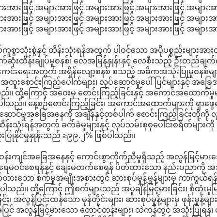
းအားဖြင့် အများအားဖြင့် အများအားဖြင့် အများအားဖြင့် အများအား
းအားဖြင့် အများအားဖြင့် အများအားဖြင့် အများအားဖြင့် အများအား
းအားဖြင့် အများအားဖြင့် အများအားဖြင့် အများအားဖြင့် အများအားဖြ
ကူစွာသုံးစွဲနှင့် ထိန်းသုံးရန်အတွက် ပါဝင်သော အပိုပစ္စည်းများအ
်ဆုံးထိန်းချုပ်မှုစနစ်၊ လေအမြန်နှုန်းနှင့် လေစီးသည့် ဦးတည်ချက်ကို 
ကင်းရေးအတွက် အရှိန်လျော့စနစ် စသည့် အဓိကအသုံးပြုမှုစနစ်မျာ
 အထူးစောင်းကြည့်ပေါက်များ၊ လုပ်ဆောင်မှုပေါ်ပြင်များနှင့် အ
်။ ထို့ကြောင့် အဝေးမှ စောင်းကြည့်ခြင်းနှင့် အကောင်အထောက်မှုမျာ
ါသည်။ နေ့စဉ်စောင်းကြည့်ခြင်း၊ အကောင်အထောက်များကို ရှာဖွေဖြေရှင်းခြင
ဆောင်မှုအခြေအနေကို အချိန်နှင့်တစ်ပါက် စောင်းကြည့်ခြင်းတို့ကို လွ
် ထိန်းသုံးရန်အတွက် ခက်ခဲမှုများနှင့် လုပ်သမ်းစုစုပေါင်းစရိတ်မျ
းပြုနိုင်မှုနှုန်းသည် ≥၉၉.၂% ဖြစ်ပါသည်။
န်းကျင်အခြေအနေနှင့် ကောင်းစွာကိုက်ညီမှုရှိသည့် အလွန်မြင့်
 ရေမဝင်စေရန်နှင့် ချေးမတက်စေရန် ပိတ်ထားသော နည်းပညာကို အသုံးပြု
ထားသော စက်မှုအမျိုးအစားတွင် ဆားစုပ်မှုန့်မှုန့်များမှ ကာကွယ
ါသည်။ ထို့ကြောင့် ဤစက်များသည် အပူချိန်မြင့်မားခြင်း၊ စိုထုံးမှုမြင့်မ
်ခြင်း၊ အလွန်ပြင်းထန်သော မုန်တိုင်းများ၊ ဆားစုပ်မှုန့်များမှ ဖုန်းမှ
အပြင် အလွန်မြင့်မားသော တောင်တန်းများ၊ သဲကန်တွင် အသုံးပြုရန်၊ 