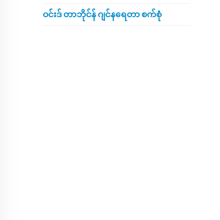
ဝင်းဒ် တာဘိုင်န် ဂျင်နရေတာ စက်စုံ