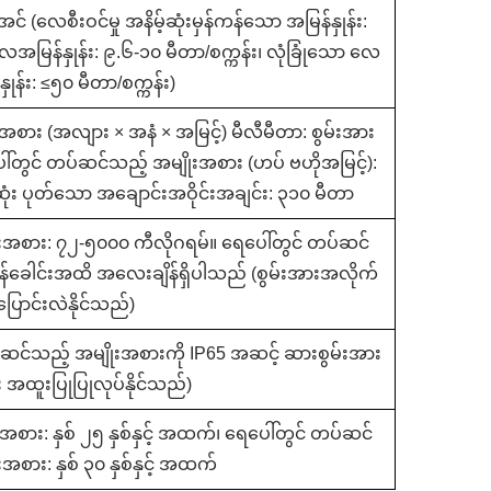
င် (လေစီးဝင်မှု အနိမ့်ဆုံးမှန်ကန်သော အမြန်နှုန်း:
ေအမြန်နှုန်း: ၉.၆-၁၀ မီတာ/စက္ကန်း၊ လုံခြုံသော လေ
ှုန်း: ≤၅၀ မီတာ/စက္ကန်း)
အစား (အလျား × အနံ × အမြင့်) မီလီမီတာ: စွမ်းအား
ါ်တွင် တပ်ဆင်သည့် အမျိုးအစား (ဟပ် ဗဟိုအမြင့်):
ုံး ပုတ်သော အချောင်းအဝိုင်းအချင်း: ၃၁၀ မီတာ
ုးအစား: ၇၂-၅၀၀၀ ကီလိုဂရမ်။ ရေပေါ်တွင် တပ်ဆင်
န်ခေါင်းအထိ အလေးချိန်ရှိပါသည် (စွမ်းအားအလိုက်
ပြောင်းလဲနိုင်သည်)
ပ်ဆင်သည့် အမျိုးအစားကို IP65 အဆင့် ဆားစွမ်းအား
ေး အထူးပြုပြုလုပ်နိုင်သည်)
စား: နှစ် ၂၅ နှစ်နှင့် အထက်၊ ရေပေါ်တွင် တပ်ဆင်
အစား: နှစ် ၃၀ နှစ်နှင့် အထက်