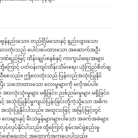
ာဗွန်နည်းသော၊ တည်ငြိမ်သောနှင့် ရှည်လျားသော
်။ ဤလေတုံးသည် ပေါင်းစပ်ထားသော အဆောက်အဦး
ဉာဏ်ရည်မြင့် ထိန်းချုပ်စနစ်နှင့် ကာကွယ်ရေးအများ
ို့ကြောင့် ပတ်ဝန်းကျင်ထိန်းသိမ်းရေး၊ ယုံကြည်စိတ်ချ
ဟန်ချက်ညီစေသည်။ ဤလေတုံးသည် ပြန်လည်အသုံးပြုနိုင်
ပြီး သဘောထားသော လေးမှုများကို မလိုအပ်ပါ။
အားလုံးသုံးမှုများ မရှိခြင်း၊ ညစ်ညမ်းမှုများ မရှိခြင်း၊
ှင့် အသုံးပြုနိုင်မှုကျယ်ပြန်းခြင်းတို့ကဲ့သို့သော အဓိက
သုံးပြုနိုင်ပါသည်။ အထူးသဖြင့် အမြင့်မြင့်တွင်
ာ လေများနှင့် မီးသဲမှုန်များများပါသော အခက်အခဲများ
်နိုင်ပါသည်။ ထို့ကြောင့် စွမ်းအင်ဖွဲ့စည်းမှု
ာင်အထည်ဖော်ရေးတွင် အထောက်အကူပေးပါသည်။