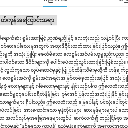
ုတ်ကုန်အကြောင်းအရာ
ောက်ဆုံး စွမ်းအားမြင့် ဉာဏ်ရည်မြင့် လေတုံးသည် သန့်စင်ပြီး က
ပ်စစ်ဓားပေါ်လေးမှုအတွက် အထူးဒီဇိုင်းထုတ်ထားခြင်းဖြစ်သည
စည်းမှုကို အသုံးပြုပြီး ခေတ်မီသော လေစွမ်းအင်ဖမ်းယူမှုနည်းပညာ၊ 
းပါဝင်သော ဒီဇိုင်းများကို ပေါင်းစပ်ထည့်သွင်းထားခြင်းဖြစ်သည်။ ထ
နှင့် လွယ်ကူသော လုပ်ဆောင်မှုနှင့် ပြုပြင်ထိန်းသိမ်းမှုတို့ကို 
 လေစွမ်းအင်ကို စွမ်းအင်အရင်းအမြစ်တစ်ခုတည်းအဖြစ် အသုံးပြု
ရိုးစွဲ လေးမှုများနှင့် ဂါစ်လေးမှုများနှင့် နှိုင်းယှဉ်ပါက ဤလေတုံးသည် 
ဆောင်မှုစုစုပေါင်းစရိတ်နိမ့်ခြင်း၊ စွမ်းအင်ပြန်လည်အသုံးပြုနိုင်ခြင်းန
ာချက်များ ရှိပါသည်။ ဤလေတုံးသည် မြေပေါ်နှင့် ပင်လုံးပေါ်တွင် အ
်လုပ်ခြင်း၊ အားကောင်းသော မုန်တိုင်းများ၊ ဆားမှုန်များများပါသေ
ော အလုပ်လုပ်မှုအခြေအနေများတွင်ပါ ဆက်လက်၍ တည်ငြိမ်စွာ အလုပ်လုပ
ာင်းလဲမှုနှင့် "နှစ်ခုသော ကာဗွန်" ရည်မှန်းချက်များကို အကေ