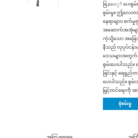
ဖြ расс့ံ ပေးစွမ်
စွမ်းမှု။ ဤလေတာ
နေရာများ၊ စက်မှု
အဆောက်အအုံများန
ကဲ့သို့သော အခြ
နီသည် လုပုပ်ငန်းမျ
ဒေသများအတွက် စိမ
စွမ်းပေးပါသည်။ 
ခြင်းနှင့် ရေရှ
ပေးပါသည်။ စွမ်းအင်
မြှင့်တင်ရေးကို
စုံစမ်းမှု
အကြ overview
အကြ