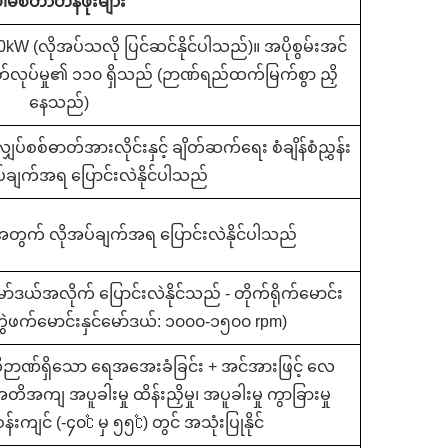
ါမစ်တာတန်ဖိုးများ
0kW (လိုအပ်သလို ပြင်ဆင်နိုင်ပါသည်)။ အပိုစွမ်းအင်
ုတ်လုပ်မှု၏ ၁၁၀ ရှိသည် (ဉာဏ်ရည်ထက်မြက်စွာ ညှိ
နေသည်)
ပ်စစ်ဓာတ်အားလိုင်းနှင့် ချိတ်ဆက်ရေး စံချိန်စံညွှန်း
ပ်ချက်အရ ပြောင်းလဲနိုင်ပါသည်
အတွက် လိုအပ်ချက်အရ ပြောင်းလဲနိုင်ပါသည်
မော်ဒယ်အလိုက် ပြောင်းလဲနိုင်သည် - တိုက်ရိုက်မောင်း
 တွဲဖက်မောင်းနှင်မော်ဒယ်: ၁၀၀၀-၁၅၀၀ rpm)
ဉာဏ်ရှိသော ရေအအေးခံခြင်း + အင်အားဖြင့် လေ
တိအကျ အပူခါးမှု ထိန်းညှိမှု၊ အပူခါးမှု ကွာခြားမှု
ကျင် (-၄၀℃ မှ ၅၅℃) တွင် အသုံးပြုနိုင်