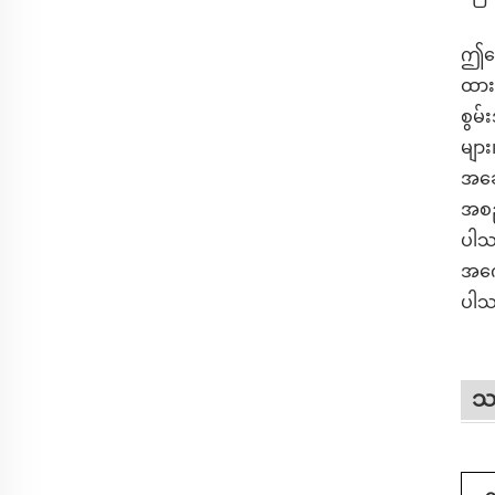
ဤလေတ
ထားသ
စွမ်
များ
အဆေ
အစည်
ပါသည
အကော
ပါသ
သတ