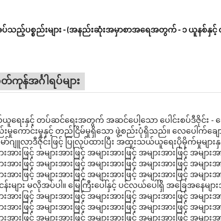
ပ်သည့်ပစ္စည်းများ - (အနည်းဆုံးအမှာစာအရေအတွက် - ၁ ယူနစ်နှင့် 
တ်ကုန်အင်္ဂါရပ်များ
ူရေးနှင့် တပ်ဆင်ရေးအတွက် အဆင်ပေါ့သော ပေါင်းစပ်ဒီဇိုင်း - ပေါ
်းမှုကောင်းမှုနှင့် တည်ငြိမ်မှုရှိသော ဖွဲ့စည်းပုံရှိသည်။ လေပေါက်ချောင်
မော်ဂျူလာဒီဇိုင်းဖြင့် ပြုလုပ်ထားပြီး အထူးသယ်ယူရေးပိုမိုက်မှုမျာ
းအားဖြင့် အများအားဖြင့် အများအားဖြင့် အများအားဖြင့် အများအား
းအားဖြင့် အများအားဖြင့် အများအားဖြင့် အများအားဖြင့် အများအား
းအားဖြင့် အများအားဖြင့် အများအားဖြင့် အများအားဖြင့် အများအားဖြ
ငန်းများ မလိုအပ်ပါ။ မြေကြီးပေါ်နှင့် ပင်လယ်ပေါ်ရှိ အခြေအနေမျ
းအားဖြင့် အများအားဖြင့် အများအားဖြင့် အများအားဖြင့် အများအား
းအားဖြင့် အများအားဖြင့် အများအားဖြင့် အများအားဖြင့် အများအား
းအားဖြင့် အများအားဖြင့် အများအားဖြင့် အများအားဖြင့် အများအားဖြင့