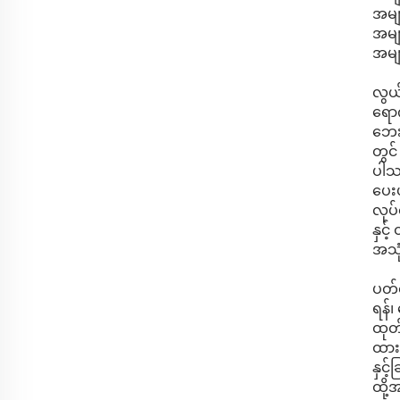
အမျာ
အမျာ
အမျာ
လွယ်
ရောက
ဘေး
တွင်
ပါသည
ပေးပ
လုပ်
နှင့
အသုံ
ပတ်ဝ
ရန်၊
ထုတ်
ထားပ
နှင့
ထို့