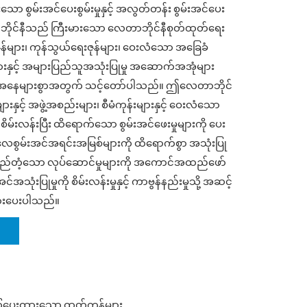
းသော စွမ်းအင်ပေးစွမ်းမှုနှင့် အလွတ်တန်း စွမ်းအင်ပေး
ဘိုင်နီသည် ကြီးမားသော လေတာဘိုင်နီစုတ်ထုတ်ရေး
ဇုန်များ၊ ကုန်သွယ်ရေးဇုန်များ၊ ဝေးလံသော အခြေခံ
ှင့် အများပြည်သူအသုံးပြုမှု အဆောက်အအုံများ
ေအနေများစွာအတွက် သင့်တော်ပါသည်။ ဤလေတာဘိုင်
ားနှင့် အဖွဲ့အစည်းများ၊ စီမံကုန်းများနှင့် ဝေးလံသော
်းလန်းပြီး ထိရောက်သော စွမ်းအင်ဖေးမှုများကို ပေး
လေစွမ်းအင်အရင်းအမြစ်များကို ထိရောက်စွာ အသုံးပြု
ည်တည်တံ့သော လုပ်ဆောင်မှုများကို အကောင်အထည်ဖော်
အသုံးပြုမှုကို စိမ်းလန်းမှုနှင့် ကာဗွန်နည်းမှုသို့ အဆင့်
 အားပေးပါသည်။
ံပေးထားသော ထုတ်ကုန်များ