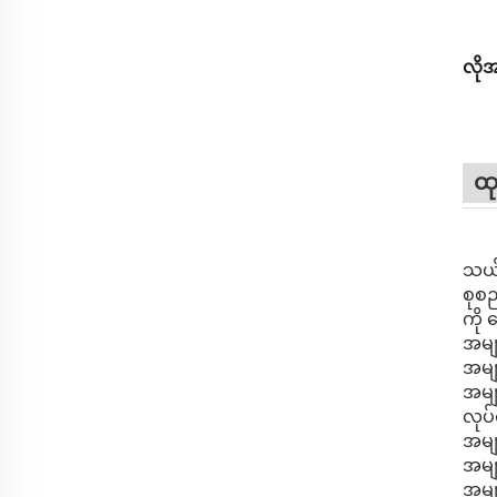
လိုအ
ထု
သယ်ယ
စုစည
ကို 
အမျာ
အမျာ
အမျာ
လုပ်
အမျာ
အမျာ
အမျာ