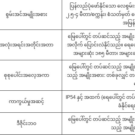
ပြန်လည်ပုံဖော်နိုင်သော လေစွမ်းအ
စွမ်းအင်အမျိုးအစား
၂.၅-၄ မီတာ/စက္ကန်း၊ စံသတ်မှတ် လ
အမြန်န
မြေပေါ်တွင် တပ်ဆင်သည့် အမျိုး
အလုံးအရင်းအတိုင်းအတာ
အလိုက် ပြောင်းလဲနိုင်သည်။ ရေပေ
အများဆုံး ၁၈၅ မီတာ၊ အများဆ
မြေပေါ်တွင် တပ်ဆင်သည့် အမျိ
စုစုပေါင်းအလေ့အကာ
သည့် အမျိုးအစား: တစ်ခုလျှင် တ
IP54 နှင့် အထက် (ရေပေါ်တွင် တ
ကာကွယ်မှုအဆင့်
ခံနိုင်ရ
မြေပေါ်တွင် တပ်ဆင်သည့် အမျိုးအ
ဒီဇိုင်းဘဝ
သည့် အမျိုး