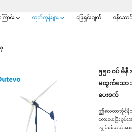
အကြောင်း
ထုတ်ကုန်များ
ဖြေရှင်းချက်
ဝန်ဆောင်မ
စု
၅၅၀ ဝပ် မိနီ
မထွက်သော အ
ပေးစက်
ဤလေတာဘိုင်နီသည
လေးပေးပြီး စွမ်းအ
လျှပ်စစ်ဓာတ်အားလိ