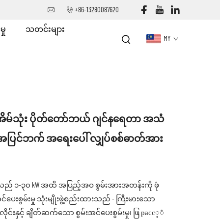
+86-13280087620
ှု
သတင်းများ
MY
 အိမ်သုံး ပိုတ်တော်ဘယ် ဂျင်နရေတာ အသံ
ပြင်ဘက် အရေးပေါ် လျှပ်စစ်ဓာတ်အား
် ၁-၃၀ kW အထိ အပြည့်အဝ စွမ်းအားအတန်းကို ဖုံ
င်ပေးစွမ်းမှု သုံးမျိုးဖွဲ့စည်းထားသည် - ကြီးမားသော
ုင်းနှင့် ချိတ်ဆက်သော စွမ်းအင်ပေးစွမ်းမှု၊ ဖြ расс့ံ