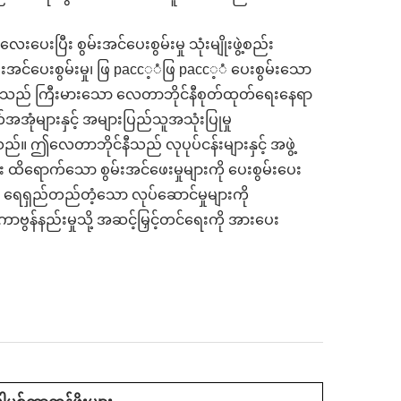
ြီး စွမ်းအင်ပေးစွမ်းမှု သုံးမျိုးဖွဲ့စည်း
းအင်ပေးစွမ်းမှု၊ ဖြ расс့ံဖြ расс့ံ ပေးစွမ်းသော
ုင်နီသည် ကြီးမားသော လေတာဘိုင်နီစုတ်ထုတ်ရေးနေရာ
အအုံများနှင့် အများပြည်သူအသုံးပြုမှု
 ဤလေတာဘိုင်နီသည် လုပုပ်ငန်းများနှင့် အဖွဲ့
း ထိရောက်သော စွမ်းအင်ဖေးမှုများကို ပေးစွမ်းပေး
် ရေရှည်တည်တံ့သော လုပ်ဆောင်မှုများကို
ာဗွန်နည်းမှုသို့ အဆင့်မြှင့်တင်ရေးကို အားပေး