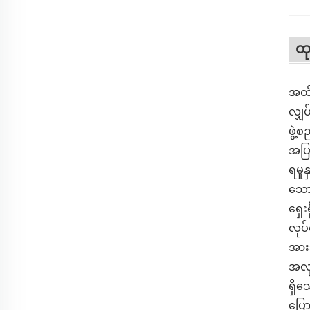
ထ
အထိရ
လျှ
ဖွဲ့
အပြာ
ရမှု
သော
ရှေး
လုပ်
အားသ
အလုပ
ရှိသ
ပြေ