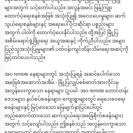
များအတွက် သင့်တော်ပါသည်။ အလွန်အမင်း ဖြန့်ကြူး
ထောက်ပံ့ရေးစနစ်အဖြစ် အသုံးပြု၍ အလေးပေးမှုများ၊ ဆက်
သွယ်ရေးစနစ်များနှင့် အရေးပေါ်ပိုင်းဆိုင်ရာ ပစ္စည်းများ
အတွက် ပါဝါကို ထောက်ပံ့ပေးနိုင်ပါသည်။ ထို့အပြင် မြို့ပြ
အစိမ်းရောင်ဖွံ့ဖြိုးရေး အယူအဆနှင့် ကိုက်ညီပါသည်။ အများ
ပြည်သူအသုံးပြုမှုများ၏ ပတ်ဝန်းကျင်ထိန်းသိမ်းရေးအဆင့်ကို
မြင့်တင်ပေးပါသည်။
အဝ remote နေရာများတွင် အသုံးပြုရန် အဆင်ပေါက်သော
အခြေခံအဆောက်အအိမ် - မြို့ပြလျှပ်စစ်ဓာတ်အားလိုင်းမှ
အလွန်ဝေးကွာသော နေရာများ (ဥပမါ- အဝ remote တောင်တန်း
ဒေသများ၊ နယ်စပ်စခန်းများ၊ ကျေးရွာများတွင် ရေပေးဝေရေး
စခန်းများနှင့် မြင့်မားသော မြေမျက်နှာပြင်ပေါ်တွင်
တည်ဆောက်ထားသော ဆက်သွယ်ရေးအခြေစိုက်စခန်းများ)
အတွက် သင့်လျော်ပါသည်။ ဤစနစ်သည် အလွန်ဝေးကွာသော
နေရာများတွင် စက်ပစ္စည်းများအတွက် အဆက်မပါသော