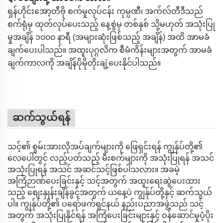
ရှန်ဟိုင်းအော့တီဗို စက်မှုလုပ်ငန်း ကုမ္ပဏီ၊ အက်လ်တီဒီသည်
စက်ရုံမှ ထုတ်လုပ်ပေးသည့် နေ့စွဲမှ တစ်နှစ် သို့မဟုတ် အသုံးပြု
မှုအချိန် ၁၀၀၀ နာရီ (အများဆုံးဖြစ်သည့် အချိန်) အထိ အာမခံ
ချက်ပေးပါသည်။ အထူးပုဂ္ဂလိက စီမံကိန်းများအတွက် အာမခံ
ချက်ကာလကို အချိန်ပိုမိုတိုးချဲ့ပေးနိုင်ပါသည်။
ဆက်သွယ်ရန်
သင့်၏ စွမ်းအားလိုအပ်ချက်များကို ဖြေရှင်းရန် ကျွန်ုပ်တို့၏
လေပေါ်တွင် လည့်ပတ်သည့် မီးစက်များကို အသုံးပြုရန် အသင်
အသုံးပြုရန် အသင် အဆင်သင့်ဖြစ်ပါသလား။ အခမဲ့
အကြံဉာဏ်ပေးခြင်းနှင့် သင့်အတွက် အထူးရေးဆွဲပေးထား
သည့် စျေးနှုန်းချိန်ခွင့်အတွက် ယနေ့ပဲ ကျွန်ုပ်တို့နှင့် ဆက်သွယ်
ပါ။ ကျွန်ုပ်တို့၏ ပရော်ဖက်ရှင်နယ် နည်းပညာအဖွဲ့သည် သင့်
အတွက် အသုံးပြုနိုင်ရန် အကြံပေးခြင်းများနှင့် ဝန်ဆောင်မှုပံ့ပိုး