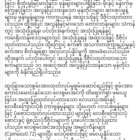
ခြင်း၊ စိုထုံးမှုမြင့်မားခြင်း၊ ဖုန်များများပါရှိခြင်း၊ မိုးနှင့် နောက်မှ
ကြွေနှင့်ခြင်း၊ အလွန်ပြင်းထန်သော မုန်တိုင်းများ၊ ဆားစုပ်မှုန့်
များမှ ဖုန်းမှုန့်များမှ ကာကွယ်ရန် အထူးသဖြင့် ဒီဇိုင်းထုတ်ထား
ပါသည်။ ထို့အပြင် အလွန်မြင့်မားသော တောင်တန်းများ၊ သဲကန်
တွင် အသုံးပြုရန်၊ ပင်လုံးအနက်တွင် အသုံးပြုရန်နှင့်
ကမ်းရိုးတန်းဒေသများတွင် အသုံးပြုရန် အထူးသဖြင့် ဒီဇိုင်း
ထုတ်ထားပါသည်။ ထို့ကြောင့် စက်၏ အသက်တာကြာရှည်မှုနှင့်
စက်အား စိတ်ချရစွာ အလုပ်လုပ်နိုင်မှုကို အာမခံပေးပါသည်။
ထိုအနက် ပင်လုံးပေါ်တွင် အသုံးပြုရန် ဒီဇိုင်းထုတ်ထားသော
စက်များသည် ၁၇ အဆင့်အထိ အလွန်ပြင်းထန်သော မုန်တိုင်း
များကို ခံနိုင်ရည်ရှိပါသည်။
ထူးခြားသောစွမ်းအားထုတ်လုပ်မှုစွမ်းဆောင်ရည်ဖြင့် စွမ်းအား
ကောင်းမောင်းနှင်သော လေစွမ်းအင်ကို ထိရောက်စွာ ဖမ်းယူ
ခြင်း။ အထူးပြုထုတ်လုပ်ထားသော လေယာဉ်အမိုးနှင့်
လေစီးကြောင်းပုံစံ (ကာဗွန်မှုန်များ သို့မဟုတ် ဂလပ်စ်မှုန်များ
ဖြင့် ပုံစောင်းထုတ်လုပ်ထားသည်) များဖြင့် လေစီးကြောင်းပုံ
စောင်းနှင့် ဖွဲ့စည်းပုံဒီဇိုင်းများကို ပူးပေါင်းအသုံးပြုထား
ပါသည်။ လေစွမ်းအင်အသုံးပြုမှု အမျှင်ကိန်းများ
(Cpmax≥0.72) များပြီး လေပုံစောင်းဖြင့် ဖမ်းယူနိုင်သော