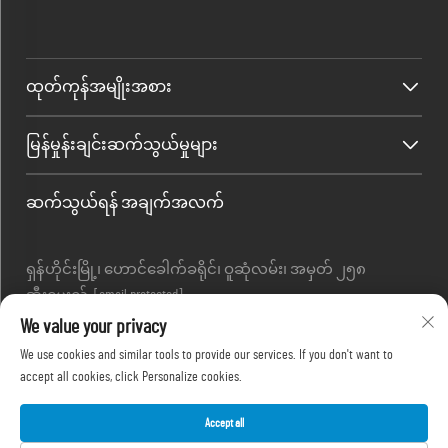
ထုတ်ကုန်အမျိုးအစား
မြန်မှုန်းချင်းဆက်သွယ်မှုများ
ဆက်သွယ်ရန် အချက်အလက်
ရှန်ဟိုင်းမြို့၊ ဟောင်ခေါက်ခရိုင်၊ ဝူဆုံလမ်း၊ အမှတ် ၂၅၈
အီးမေးလ် :
[email protected]
တယ်လီဖုန်း :
+86-13280087620
We value your privacy
တယ်လီဖုန်း :
+86-13280035385
We use cookies and similar tools to provide our services. If you don't want to
တယ်လီဖုန်း :
+86-13280039195
accept all cookies, click Personalize cookies.
Accept all