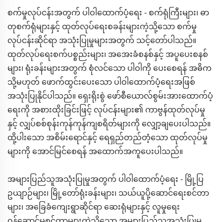
စက်မှုလုပ်ငန်းအတွက် ပါဝါထောက်ပံ့ရေး - စက်ရုံကြီးများ၊ ဓာ
တုစက်ရုံများနှင့် ထုတ်လုပ်ရေးစခန်းများကဲ့သို့သော စက်မှု
လုပ်ငန်းဆိုင်ရာ အသုံးပြုမှုများအတွက် သင့်တော်ပါသည်။
ထုတ်လုပ်ရေးစက်ပစ္စည်းများ၊ အအေးခံစနစ်နှင့် အပူပေးစနစ်
များ၊ ရုံးခန်းများအတွက် စုံလင်သော ပါဝါကို ပေးစေရန် အဓိက
သို့မဟုတ် ဖောက်ထွင်းပေးသော ပါဝါထောက်ပံ့ရေးအဖြစ်
အသုံးပြုနိုင်ပါသည်။ ရှေးရိုးစွဲ ဖော်စီယောလ်စွမ်းအားထောက်ပံ့
ရေးကို အစားထိုးခြင်းဖြင့် လုပ်ငန်းများ၏ ကာဗွန်ထုတ်လုပ်မှု
နှင့် လျှပ်စစ်စုန်းကုန်ကုန်ကျစရိတ်များကို လျှော့ချပေးပါသည်။
ထို့ပါးသော အစိမ်းရောင်နှင့် ရေရှည်တည်တံ့သော ထုတ်လုပ်မှု
များကို အောင်မြင်စေရန် အထောက်အကူပေးပါသည်။
အများပြည်သူအသုံးပြုမှုအတွက် ပါဝါထောက်ပံ့ရေး - မြို့ပြ
ဥယျာဉ်များ၊ မြို့တော်ရုံးခန်းများ၊ သယ်ယူပို့ဆောင်ရေးစင်တာ
များ၊ အခြေခံကျေးရွာဆိုင်ရာ ဆေးရုံများနှင့် လူမှုရေး
ဝန်ဆောင်မှုစင်တာများကဲ့သို့သော အများပြည်သူအသုံးပြုမှု