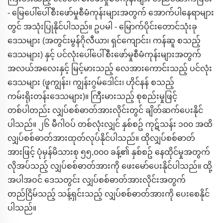
- မြေပေါ်ပေါ်စီးဖော်မှုစီမံကုန်းများအတွက် အောက်ပါနေရာများ
တွင် အသုံးပြုနိုင်ပါသည်။ ဥပမါ - မြောက်ပိုင်းတောင်သုံးခု
ဒေသများ (အတွင်းမွန်ဂိုလီယာ၊ ရှင်ကျောင်း၊ ကန်ဆူ စသည့်
ဒေသများ) နှင့် ပင်လုံးပေါ်ပေါ်စီးဖော်မှုစီမံကုန်းများအတွက်
အလယ်အလေးနှင့် မြင့်မားသည့် လေအားကောင်းသည့် ပင်လုံး
ဒေသများ (ဖူကျွန်း၊ ကျွန်းဂွမ်ဒေါင်း၊ ဟိုင်နန် စသည့်
ကမ်းရိုးတန်းဒေသများ)။ ကြီးမားသည့် စုစည်းမှုဖြင့်
တစ်ပါတည်း လျှပ်စစ်ဓာတ်အားလိုင်းတွင် ချိတ်ဆက်ပေးနိုင်
ပါသည်။ ၂၆ မီဂါဝပ် တစ်လုံးလျှင် နှစ်စဥ် ကုဋ်သန်း ၁၀၀ အထိ
လျှပ်စစ်ဓာတ်အားထုတ်လုပ်နိုင်ပါသည်။ ထိုလျှပ်စစ်ဓာတ်
အားဖြင့် ပုံမှန်မိသားစု ၅၅,၀၀၀ ခန့်၏ နှစ်စဥ် နေထိုင်မှုအတွက်
လိုအပ်သည့် လျှပ်စစ်ဓာတ်အားကို ဖေးမော်ပေးနိုင်ပါသည်။ ထို့
အပါအဝင် ဒေသတွင်း လျှပ်စစ်ဓာတ်အားလိုင်းအတွက်
တည်ငြိမ်သည့် သန့်ရှင်းသည့် လျှပ်စစ်ဓာတ်အားကို ပေးစေနိုင်
ပါသည်။