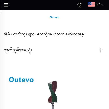
MY
အိမ် >
ထုတ်ကုန်များ
>
လေတုံးပေါင်းစက် မော်တာအစု
ထုတ်ကုန်အားလုံး