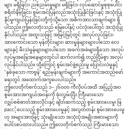
များ မရှိခြင်း၊ ညစ်ညမ်းမှုများ မရှိခြင်း၊ လုပ်ဆောင်မှုစုစုပေါင်း
စရိတ်နိမ့်ခြင်း၊ စွမ်းအင်ပြန်လည်အသုံးပြုနိုင်ခြင်းနှင့် အသုံးပြု
နိုင်မှုကျယ်ပြန်းခြင်းတို့ကဲ့သို့သော အဓိကအားသာချက်များ ရှိ
ပါသည်။ ဤလေတုံးသည် မြေပေါ်နှင့် ပင်လုံးပေါ်တွင် အသုံးပြု
နိုင်ပါသည်။ အထူးသဖြင့် အမြင့်မြင့်တွင် အလုပ်လုပ်ခြင်း၊
အားကောင်းသော မုန်တိုင်းများ၊ ဆားမှုန်များများပါသော လေ
များနှင့် မီးသဲမှုန်များများပါသော အခက်အခဲများရှိသော အလုပ်
လုပ်မှုအခြေအနေများတွင်ပါ ဆက်လက်၍ တည်ငြိမ်စွာ အလုပ်
လုပ်နိုင်ပါသည်။ ထို့ကြောင့် စွမ်းအင်ဖွဲ့စည်းမှု ပြောင်းလဲမှုနှင့်
"နှစ်ခုသော ကာဗွန်" ရည်မှန်းချက်များကို အကောင်အထည်ဖော်
ရေးတွင် အထောက်အကူပေးပါသည်။
ဤလေတိုက်စက်သည် ၁–၂၆၀၀၀ ကီလိုဝပ်အထိ အပြည့်အဝ
စွမ်းအားအကျယ်အဝန်းကို ဖုံးလွှမ်းပြီး ကြီးမားသော
လျှပ်စစ်ဓာတ်အားလိုင်းနှင့် ချိတ်ဆက်သည့် စွမ်းအားပေးမှု၊ ဖြ
расс့်ပေးသည့် စွမ်းအားပေးမှုနှင့် အလွတ်တန်း စွမ်းအားပေးမှု
ဟု အများအားဖြင့် သုံးမျိုးသော အသုံးပုံအမျိုးအစားများကို
ပေါင်းစပ်ထားပါသည်။ ဤလေတိုက်စက်သည် ကြီးမားသော