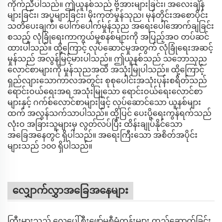
ကိုက်ညီပါသည်။ ဤယူနစ်သည် ဗို့အားများခြင်း၊ အလေးချိန်
များခြင်း၊ အပူများခြင်း၊ မိုးကုတ်မှုန်သုည၊ မုန်တိုင်းအစောပိုင်း
သတိပေးချက်၊ ပေါက်ပေါက်မှုန်သုည အရေးပေါ်အောက်ချခြင်း
စသည့် လုံခြုံရေးကာကွယ်မှုစနစ်များကို အပြည့်အဝ တပ်ဆင်
ထားပါသည်။ ထို့ကြောင့် လုပ်ဆောင်မှုအတွက် လုံခြုံရေးအဆင့်
မှုန်သည် အလွန်မြင့်မားပါသည်။ ဤယူနစ်သည် သဘောသုည
လောင်စာများကို မှုန်သုညအထိ အသုံးမြုပါသည်။ ထို့ကြောင့်
ရှည်လျားသောကာလအတွင်း စုစုပေါင်းအသုံးပုန်းစရိတ်သည်
ရောင်းဝယ်ရေးအရ အသုံးမြုသော ရောင်းဝယ်ရေးလောင်စာ
များနှင့် ဂက်စ်လောင်စာများဖြင့် လုပ်ဆောင်သော ယူနစ်များ
ထက် အလွန်သက်သာပါသည်။ ထို့ပြင် ပေးပို့ရေးကွန်ရက်သည်
လုံးဝ အခြားသူများမှ လွတ်လပ်ပြီး ထိန်းချုပ်နိုင်သော
အခြေအနေတွင် ရှိပါသည်။ အရေးကြီးသော အစိတ်အပိုင်း
များသည် ၁၀၀ ရှိပါသည်။
လျှောက်လွှာအခြေအနေများ
ကြီးမားသည့် လေပေါ်စီးဖော်မှုစီမံကုန်းများ တည်ဆောက်ခြင်း