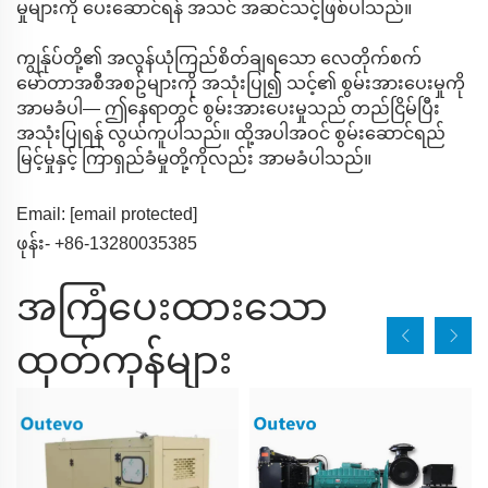
မှုများကို ပေးဆောင်ရန် အသင် အဆင်သင့်ဖြစ်ပါသည်။
ကျွန်ုပ်တို့၏ အလွန်ယုံကြည်စိတ်ချရသော လေတိုက်စက်
မော်တာအစီအစဥ်များကို အသုံးပြု၍ သင့်၏ စွမ်းအားပေးမှုကို
အာမခံပါ— ဤနေရာတွင် စွမ်းအားပေးမှုသည် တည်ငြိမ်ပြီး
အသုံးပြုရန် လွယ်ကူပါသည်။ ထို့အပါအဝင် စွမ်းဆောင်ရည်
မြင့်မှုနှင့် ကြာရှည်ခံမှုတို့ကိုလည်း အာမခံပါသည်။
Email:
[email protected]
ဖုန်း- +86-13280035385
အကြံပေးထားသော
ထုတ်ကုန်များ