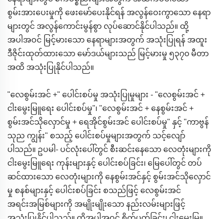
စွမ်းအားပေးမှုကို ဖေးမော်ပေးနိုင်ရန် အလွန်ဝေးကွာသော နေရာ
များတွင် အလွန်ကောင်းမွန်စွာ လုပ်ဆောင်နိုင်ပါသည်။ ထို့
အပါအဝင် မြင့်မားသော နေရာများအတွက် အသုံးပြုရန် အထူး
ဒီဇိုင်းထုတ်ထားသော မော်ဒယ်များသည် မြင့်မားမှု ၅၃၇၀ မီတာ
အထိ အသုံးပြုနိုင်ပါသည်။
"လေစွမ်းအင် +" ပေါင်းစပ်မှု အသုံးပြုမှုများ - "လေစွမ်းအင် +
ငါးမွေးမြူရေး ပေါင်းစပ်မှု"၊ "လေစွမ်းအင် + နေစွမ်းအင် +
စွမ်းအင်သိုလှောင်မှု + ရေအိုင်စွမ်းအင် ပေါင်းစပ်မှု" နှင့် "ကာဗွန်
သုည ကျွန်း" စသည့် ပေါင်းစပ်မှုများအတွက် သင့်လျော်
ပါသည်။ ဥပမါ- ပင်လုံးပေါ်တွင် စီးဆင်းနေသော လေတုံးများကို
ငါးမွေးမြူရေး ကုန်းများနှင့် ပေါင်းစပ်ခြင်း၊ မြေပေါ်တွင် တပ်
ဆင်ထားသော လေတုံးများကို နေစွမ်းအင်နှင့် စွမ်းအင်သိုလှောင်
မှု စနစ်များနှင့် ပေါင်းစပ်ခြင်း စသည်ဖြင့် လေစွမ်းအင်
အရင်းအမြစ်များကို အမျိုးမျိုးသော နည်းလမ်းများဖြင့်
အသုံးပြုနိုင်ပါသည်။ ထို့အပါအဝင် စိုက်ပုတ်ခြင်း၊ ငါးမွေးမြူ