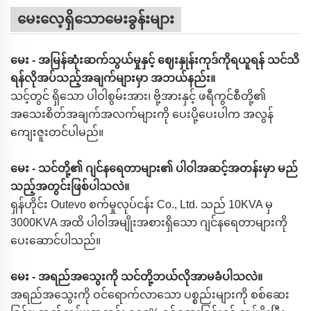
မေးလေ့ရှိသောမေးခွန်းများ
မေး - အမြန်ဆုံးဆက်သွယ်မှုနှင့် ဈေးနှုန်းကုဒ်ကိုရယူရန် သင်သိ
ရန်လိုအပ်သည့်အချက်များမှာ အဘယ်နည်း။
သင့်တွင် ရှိသော ပါဝါစွမ်းအား၊ ဗို့အားနှင့် ဖရီကွင်စီတို့၏
အသေးစိတ်အချက်အလက်များကို ပေးပို့ပေးပါက အလွန်
ကျေးဇူးတင်ပါမည်။
မေး - သင်တို့၏ ဂျင်နရေတာများ၏ ပါဝါအဆင့်အတန်းမှာ မည်
သည့်အတွင်းဖြစ်ပါသလဲ။
ရှန်ဟိုင်း Outevo စက်မှုလုပ်ငန်း Co., Ltd. သည် 10KVA မှ
3000KVA အထိ ပါဝါအမျိုးအစားရှိသော ဂျင်နရေတာများကို
ပေးဆောင်ပါသည်။
မေး - အရည်အသွေးကို သင်တို့ဘယ်လိုအာမခံပါသလဲ။
အရည်အသွေးကို ဝင်ရောက်လာသော ပစ္စည်းများကို စစ်ဆေး