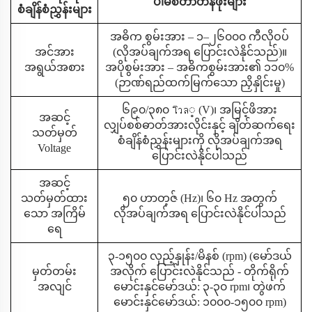
ပါမစ်တာတန်ဖိုးများ
စံချိန်စံညွှန်းများ
အဓိက စွမ်းအား – ၁–၂၆၀၀၀ ကီလိုဝပ်
အင်အား
(လိုအပ်ချက်အရ ပြောင်းလဲနိုင်သည်)။
အရွယ်အစား
အပိုစွမ်းအား – အဓိကစွမ်းအား၏ ၁၁၀%
(ဉာဏ်ရည်ထက်မြက်သော ညှိနှိုင်းမှု)
၆၉၀/၃၈၀ โวล့ (V)၊ အမြင့်ဖိအား
အဆင့်
လျှပ်စစ်ဓာတ်အားလိုင်းနှင့် ချိတ်ဆက်ရေး
သတ်မှတ်
စံချိန်စံညွှန်းများကို လိုအပ်ချက်အရ
Voltage
ပြောင်းလဲနိုင်ပါသည်
အဆင့်
သတ်မှတ်ထား
၅၀ ဟာတ့ဇ် (Hz)၊ ၆၀ Hz အတွက်
သော အကြိမ်
လိုအပ်ချက်အရ ပြောင်းလဲနိုင်ပါသည်
ရေ
၃-၁၅၀၀ လှည့်နှုန်း/မိနစ် (rpm) (မော်ဒယ်
မှတ်တမ်း
အလိုက် ပြောင်းလဲနိုင်သည် - တိုက်ရိုက်
အလျင်
မောင်းနှင်မော်ဒယ်: ၃-၃၀ rpm၊ တွဲဖက်
မောင်းနှင်မော်ဒယ်: ၁၀၀၀-၁၅၀၀ rpm)