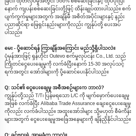
ခြင်း၊ ထုတ်လုပ်မှုအတွင်း ၁၀၀% စစ်ဆေးခြင်းနှင့် ထုပ်ပိုးပြီး
နောက် ကျပန်းစစ်ဆေးခြင်းတို့ဖြင့် ထိန်းချုပ်ထားပါသည်။ စက်
ပျက်ကွက်မှုများအတွက် အချိန်မီ အစိတ်အပိုင်းများနှင့် နည်း
ပညာဆိုင်ရာ ဖြေရှင်းနည်းများကိုလည်း ကျွန်ုပ်တို့ ပေးအပ်
ပါသည်။
မေး - ပို့ဆောင်ရန် ကြာချိန်အကြောင်း မည်သို့ရှိပါသလဲ။
ပုံမှန်အားဖြင့် ရှန်ဟိုင်း Outevo စက်မှုလုပ်ငန်း Co., Ltd. သည်
ကြိုတင်ငွေပေးချေမှုကို လက်ခံပြီးနောက် 15-30 အလုပ်သင့်
ရက်အတွင်း အော်ဒါများကို ပို့ဆောင်ပေးနိုင်ပါသည်။
Q: သင်၏ ငွေပေးချေမှု အစီအစဉ်များက ဘာလဲ?
ကျွန်ုပ်တို့သည် T/T၊ ပြန်မရသော L/C ကို မျက်မှောက်ပေးချေမှု
အဖြစ် လက်ခံပြီး Alibaba Trade Assurance ချေးငွေပေးချေမှု
ကိုလည်း လက်ခံပါသည်။ အထူးအော်ဒါများ သို့မဟုတ် စီမံကိန်း
များအတွက် ငွေပေးချေမှုအခြေအနေများကို ချိန်ညှိနိုင်ပါသည်။
Q: ခင်ဗျားရဲ့ အာမခံက ဘာလဲ။