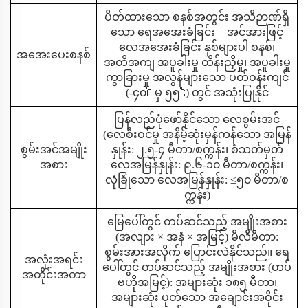
ပိတ်ထားသော စနစ်အတွင်း အသိဉာဏ်ရှိ
သော ရေအအေးခံခြင်း + အင်အားဖြင့်
လေအအေးခံခြင်း နှစ်များပါ စနစ်၊
အအေးပေးစနစ်
အတိအကျ အပူခါးမှု ထိန်းညှိမှု၊ အပူခါးမှု
ကွာခြားမှု အလွန်များသော ပတ်ဝန်းကျင်
(-၄၀℃ မှ ၅၅℃) တွင် အသုံးပြုနိုင်
ပြန်လည်ပုံဖော်နိုင်သော လေစွမ်းအင်
(လေစီးဝင်မှု အနိမ့်ဆုံးမှန်ကန်သော အမြန်
စွမ်းအင်အမျိုး
နှုန်း: ၂.၅-၄ မီတာ/စက္ကန်း၊ စံသတ်မှတ်
အစား
လေအမြန်နှုန်း: ၉.၆-၁၀ မီတာ/စက္ကန်း၊
လုံခြုံသော လေအမြန်နှုန်း: ≤၅၀ မီတာ/စ
က္ကန်း)
မြေပေါ်တွင် တပ်ဆင်သည့် အမျိုးအစား
(အလျား × အနံ × အမြင့်) မီလီမီတာ:
စွမ်းအားအလိုက် ပြောင်းလဲနိုင်သည်။ ရေ
အလုံးအရင်း
ပေါ်တွင် တပ်ဆင်သည့် အမျိုးအစား (ဟပ်
အတိုင်းအတာ
ဗဟိုအမြင့်): အများဆုံး ၁၈၅ မီတာ၊
အများဆုံး ပုတ်သော အချောင်းအဝိုင်း