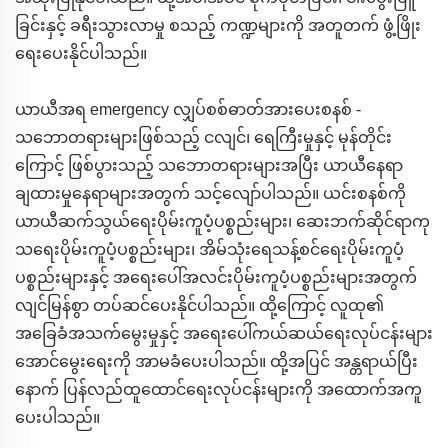
ခြင်းနှင့် ခရီးသွားလာမှု စသည့် ကဏ္ဍများကို အတူတက် ဖွံ့ဖြိုး
ရေးပေးနိုင်ပါသည်။
ယာယီအရ emergency လျှပ်စစ်ဓာတ်အားပေးစနစ် -
သဘောတရားများဖြစ်သည့် ငလျင်၊ ရေကြီးမှုနှင့် မုန်တိုင်း
ကြောင့် ဖြစ်ပွားသည့် သဘောတရားများအပြီး ယာယီနေရာ
ချထားမှုနေရာများအတွက် သင့်လျော်ပါသည်။ ယင်းစနစ်ကို
ယာယီဆက်သွယ်ရေးပိုမ်းကူပံ့ပစ္စည်းများ၊ ဆေးဘက်ဆိုင်ရာကု
သရေးပိုမ်းကူပံ့ပစ္စည်းများ၊ အိမ်သုံးရေသန့်စင်ရေးပိုမ်းကူပံ့
ပစ္စည်းများနှင့် အရေးပေါ်အလင်းပိုမ်းကူပံ့ပစ္စည်းများအတွက်
လျင်မြန်စွာ တပ်ဆင်ပေးနိုင်ပါသည်။ ထို့ကြောင့် လူထု၏
အခြေခံအသက်မွေးမှုနှင့် အရေးပေါ်ကယ်ဆယ်ရေးလုပ်ငန်းများ
အောင်မွေးရေးကို အာမခံပေးပါသည်။ ထို့အပြင် အန္တရာယ်ပြီး
နောက် ပြန်လည်ထူထောင်ရေးလုပ်ငန်းများကို အထောက်အကူ
ပေးပါသည်။