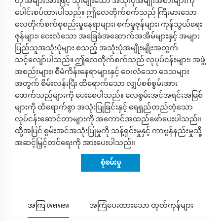
ဟု အများအားဖြင့် သုံးမျိုးသော အသုံးပုံအမျိုးအစားများကို
ပေါင်းစပ်ထားပါသည်။ ဤလေတိုက်စက်သည် ကြီးမားသော
လေတိုက်စက်စုစည်းမှုနေရာများ၊ စက်မှုဇုန်များ၊ ကုန်သွယ်ရေး
ဇုန်များ၊ ဝေးလံသော အခြေခံအဆောက်အအိမ်များနှင့် အများ
ပြည်သူအသုံးပုံများ စသည့် အသုံးပုံအမျိုးမျိုးအတွက်
သင့်လျော်ပါသည်။ ဤလေတိုက်စက်သည် လုပုပ်ငန်းများ၊ အဖွဲ့
အစည်းများ၊ စီမံကိန်းနေရာများနှင့် ဝေးလံသော ဒေသများ
အတွက် စိမ်းလန်းပြီး ထိရောက်သော လျှပ်စစ်စွမ်းအား
ဖောက်သည်များကို ပေးစေပါသည်။ လေစွမ်းအင်အရင်းအမြစ်
များကို ထိရောက်စွာ အသုံးပြုခြင်းနှင့် ရေရှည်တည်တံ့သော
လုပ်ငန်းဆောင်တာများကို အကောင်အထည်ဖော်ပေးပါသည်။
ထို့အပြင် စွမ်းအင်အသုံးပြုမှုကို သန့်ရှင်းမှုနှင့် ကာဗွန်နည်းမှုသို့
အဆင့်မြှင့်တင်ရေးကို အားပေးပါသည်။
စုံစမ်းမှု
အကြ overview
အကြံပေးထားသော ထုတ်ကုန်များ