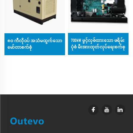
700kW ဖွင့်လှစ်ထားသော ဖရိမ်း
၈၀ ကီလိုဝပ် အသံမထွက်သော
ပုံစံ မီးအားထုတ်လုပ်ရေးစက်စု
မော်တာစက်စုံ