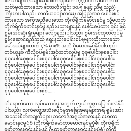
ဧရိယာများ (အများဆုံး စတုရန်းမီတာ ၇၇,၀၀၀ သို့မဟုတ် စံ
သတ်မှတ်ထားသော ဘောလုံးကွင်း ၁၀.၅ ခုနှင့် ညီမျှသည်)
ကြီးမားပါသည်။ တတိယမျော်လင်းမှု အပြည့်အဝ ပေါင်းစပ်
ထားသော အကူအညီပေးသော တိုက်ရိုက်မောင်းနှင်မှု သို့မဟုတ်
တိုက်ရိုက်မောင်းနှင်မှု နည်းပညာများနှင့် ပေါင်းစပ်ထားခြင်းဖြင့်
စွမ်းအင်ဆုံးရှုံးမှုများ လျော့နည်းပါသည်။ စွမ်းအင်ထုတ်လုပ်မှု
စွမ်းဆောင်ရည်သည် ရှေးနည်းပေါင်းစပ်မှုများထိုးထားသော
မော်ဒယ်များထက် ၄% မှ ၈% အထိ ပိုမောင်းနှင်နိုင်ပါသည်။
တစ်ယူနစ် ကီလိုဝပ်စွမ်းအင်ထုတ်လုပ်မှု စုစုပေါင်းစုစုပေါင်း
စုစုပေါင်းစုစုပေါင်းစုစုပေါင်းစုစုပေါင်းစုစုပေါင်းစုစုပေါင်း
စုစုပေါင်းစုစုပေါင်းစုစုပေါင်းစုစုပေါင်းစုစုပေါင်းစုစုပေါင်း
စုစုပေါင်းစုစုပေါင်းစုစုပေါင်းစုစုပေါင်းစုစုပေါင်းစုစုပေါင်း
စုစုပေါင်းစုစုပေါင်းစုစုပေါင်းစုစုပေါင်းစုစုပေါင်းစုစုပေါင်း
စုစုပေါင်းစုစုပေါင်းစုစုပေါင်းစုစုပေါင်းစုစုပေါင်းစုစုပေါင်း
စုစုပေါင်းစုစုပေါင်းစုစ......
ထိရောက်သော လုပ်ဆောင်မှုအတွက် လွယ်ကူစွာ ပြောင်းလဲနိုင်
ပါသည်။ လက်တွေ့အသုံးပျော်မှုအခြေအနေများအရ စွမ်းအား
အသေးစိတ်အချက်များ၊ ဘလေဒ်အရွယ်အစားနှင့် မော်တာ
မောင်းနှင်မှုပုံစံ (တိုက်ရိုက်မော်တာမောင်းနှင်မှုပုံစံ၊ တိုက်ရိုက်
မော်တာမောင်းနှင်မှုနှင့် ဂီယာမော်တာမောင်းနှင်မှုပုံစံ) တို့ကို