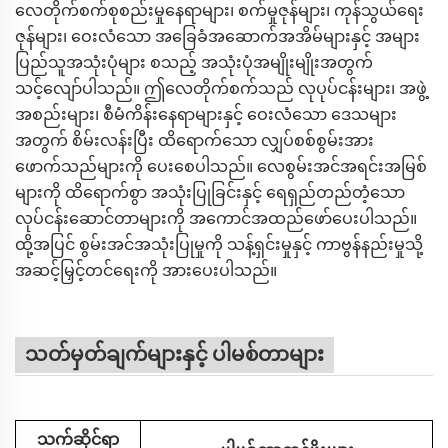
လေတိုက်စက်စုစည်းမှုနေရာများ၊ စက်မှုဇုန်များ၊ ကုန်သွယ်ရေး
ဇုန်များ၊ ဝေးလံသော အခြေခံအဆောက်အအိမ်များနှင့် အများ
ပြည်သူအသုံးပုံများ စသည့် အသုံးပုံအမျိုးမျိုးအတွက်
သင့်လျော်ပါသည်။ ဤလေတိုက်စက်သည် လုပုပ်ငန်းများ၊ အဖွဲ့
အစည်းများ၊ စီမံကိန်းနေရာများနှင့် ဝေးလံသော ဒေသများ
အတွက် စိမ်းလန်းပြီး ထိရောက်သော လျှပ်စစ်စွမ်းအား
ဖောက်သည်များကို ပေးစေပါသည်။ လေစွမ်းအင်အရင်းအမြစ်
များကို ထိရောက်စွာ အသုံးပြုခြင်းနှင့် ရေရှည်တည်တံ့သော
လုပ်ငန်းဆောင်တာများကို အကောင်အထည်ဖော်ပေးပါသည်။
ထို့အပြင် စွမ်းအင်အသုံးပြုမှုကို သန့်ရှင်းမှုနှင့် ကာဗွန်နည်းမှုသို့
အဆင့်မြှင့်တင်ရေးကို အားပေးပါသည်။
သတ်မှတ်ချက်များနှင့် ပါမစ်တာများ
သက်ဆိုင်ရာ