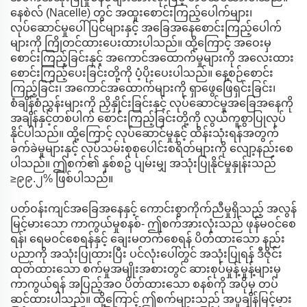
နေစဲလ် (Nacelle) တွင် အထူးစောင်းကြည့်ပေါက်များ၊
လုပ်ဆောင်မှုပေါ်ပြင်များနှင့် အခြေအနေစောင်းကြည့်ပေါက်
များကို ကြိုတင်ထားပေးထားပါသည်။ ထို့ကြောင့် အဝေးမှ
စောင်းကြည့်ခြင်းနှင့် အကောင်အထောက်မှုများကို အလေးထား
စောင်းကြည့်ပေးခြင်းတို့ကို ပံ့ပိုးပေးပါသည်။ နေ့စဉ်စောင်း
ကြည့်ခြင်း၊ အကောင်အထောက်များကို ရှာဖွေဖြေရှင်းခြင်း၊
စံချိန်စံညွှန်းများကို ညှိနှိုင်းခြင်းနှင့် လုပ်ဆောင်မှုအခြေအနေကို
အချိန်နှင့်တစ်ပါက် စောင်းကြည့်ခြင်းတို့ကို လွယ်ကူစွာပြုလုပ်
နိုင်ပါသည်။ ထို့ကြောင့် လုပ်ဆောင်မှုနှင့် ထိန်းသုံးရန်အတွက်
ခက်ခဲမှုများနှင့် လုပ်သမ်းစုစုပေါင်းစရိတ်များကို လျော့နည်းစေ
ပါသည်။ ဤစက်၏ နှစ်စဥ် ပျမ်းမျှ အသုံးပြုနိုင်မှုနှုန်းသည်
≥၉၉.၂% ဖြစ်ပါသည်။
ပတ်ဝန်းကျင်အခြေအနေနှင့် ကောင်းစွာကိုက်ညီမှုရှိသည့် အလွန်
မြင့်မားသော ကာကွယ်မှုစနစ်- ဤစက်အားလုံးသည် ဖုန်မဝင်စေ
ရန်၊ ရေမဝင်စေရန်နှင့် ချေးမတက်စေရန် ပိတ်ထားသော နည်း
ပညာကို အသုံးပြုထားပြီး ပင်လုံးပေါ်တွင် အသုံးပြုရန် ဒီဇိုင်း
ထုတ်ထားသော စက်မှုအမျိုးအစားတွင် ဆားစုပ်မှုန့်မှုန့်များမှ
ကာကွယ်ရန် အပြည့်အဝ ပိတ်ထားသော စနစ်ကို အပိုမှ တပ်
ဆင်ထားပါသည်။ ထို့ကြောင့် ဤစက်များသည် အပူချိန်မြင့်မား