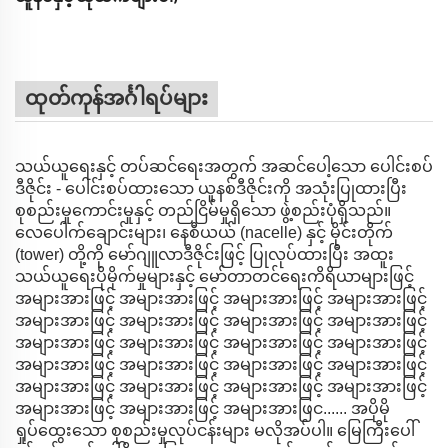
ထုတ်ကုန်အင်္ဂါရပ်များ
သယ်ယူရေးနှင့် တပ်ဆင်ရေးအတွက် အဆင်ပေါ့သော ပေါင်းစပ်
ဒီဇိုင်း - ပေါင်းစပ်ထားသော ယူနစ်ဒီဇိုင်းကို အသုံးပြုထားပြီး
စုစည်းမှုကောင်းမှုနှင့် တည်ငြိမ်မှုရှိသော ဖွဲ့စည်းပုံရှိသည်။
လေပေါက်ချောင်းများ၊ နေစီယယ် (nacelle) နှင့် မိုင်းတိုက်
(tower) တို့ကို မော်ဂျူလာဒီဇိုင်းဖြင့် ပြုလုပ်ထားပြီး အထူး
သယ်ယူရေးပိုမိုက်မှုများနှင့် မော်တာတင်ရေးကိရိယာများဖြင့်
အများအားဖြင့် အများအားဖြင့် အများအားဖြင့် အများအားဖြင့်
အများအားဖြင့် အများအားဖြင့် အများအားဖြင့် အများအားဖြင့်
အများအားဖြင့် အများအားဖြင့် အများအားဖြင့် အများအားဖြင့်
အများအားဖြင့် အများအားဖြင့် အများအားဖြင့် အများအားဖြင့်
အများအားဖြင့် အများအားဖြင့် အများအားဖြင့် အများအားဖြင့်
အများအားဖြင့် အများအားဖြင့် အများအားဖြင...... အပိုမို
ရှုပ်ထွေးသော စုစည်းမှုလုပ်ငန်းများ မလိုအပ်ပါ။ မြေကြီးပေါ်