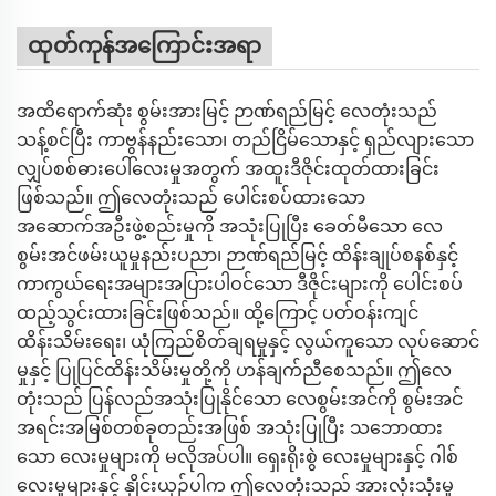
ထုတ်ကုန်အကြောင်းအရာ
အထိရောက်ဆုံး စွမ်းအားမြင့် ဉာဏ်ရည်မြင့် လေတုံးသည်
သန့်စင်ပြီး ကာဗွန်နည်းသော၊ တည်ငြိမ်သောနှင့် ရှည်လျားသော
လျှပ်စစ်ဓားပေါ်လေးမှုအတွက် အထူးဒီဇိုင်းထုတ်ထားခြင်း
ဖြစ်သည်။ ဤလေတုံးသည် ပေါင်းစပ်ထားသော
အဆောက်အဦးဖွဲ့စည်းမှုကို အသုံးပြုပြီး ခေတ်မီသော လေ
စွမ်းအင်ဖမ်းယူမှုနည်းပညာ၊ ဉာဏ်ရည်မြင့် ထိန်းချုပ်စနစ်နှင့်
ကာကွယ်ရေးအများအပြားပါဝင်သော ဒီဇိုင်းများကို ပေါင်းစပ်
ထည့်သွင်းထားခြင်းဖြစ်သည်။ ထို့ကြောင့် ပတ်ဝန်းကျင်
ထိန်းသိမ်းရေး၊ ယုံကြည်စိတ်ချရမှုနှင့် လွယ်ကူသော လုပ်ဆောင်
မှုနှင့် ပြုပြင်ထိန်းသိမ်းမှုတို့ကို ဟန်ချက်ညီစေသည်။ ဤလေ
တုံးသည် ပြန်လည်အသုံးပြုနိုင်သော လေစွမ်းအင်ကို စွမ်းအင်
အရင်းအမြစ်တစ်ခုတည်းအဖြစ် အသုံးပြုပြီး သဘောထား
သော လေးမှုများကို မလိုအပ်ပါ။ ရှေးရိုးစွဲ လေးမှုများနှင့် ဂါစ်
လေးမှုများနှင့် နှိုင်းယှဉ်ပါက ဤလေတုံးသည် အားလုံးသုံးမှု