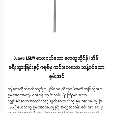
Outevo 1.5kW သေးငယ်သော လေတူဘိုင်န် | အိမ်၊
ခရီးသွားခြင်းနှင့် ဂရစ်မှ ကင်းဝေးသော သန့်စင်သော
စွမ်းအင်
ဤလေတိုက်စက်သည် ၁–၂၆၀၀၀ ကီလိုဝပ်အထိ အပြည့်အဝ
စွမ်းအားအကျယ်အဝန်းကို ဖုံးလွှမ်းပြီး ကြီးမားသော
လျှပ်စစ်ဓာတ်အားလိုင်းနှင့် ချိတ်ဆက်သည့် စွမ်းအားပေးမှု၊ ဖြ
расс့်ပေးသည့် စွမ်းအားပေးမှုနှင့် အလွတ်တန်း စွမ်းအားပေးမှု