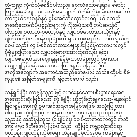
တိကျစွာ ကိုက်ညီစေနိုင်ပါသည်။ ဝေးလံသောနေရာမှ စောင်း
ကြည့်မှုမော်ဂျူယ်၊ အလိုအလျောက် ပိုက်ခ်ညှိမှု၊ မီးလေးပေါက်
ကာကွယ်ရေးစနစ်နှင့် စွမ်းအင်သိုလှောင်မော်ဂျူယ် စသည့်
အဖော်ထောက်ပံ့ပစ္စည်းများကို လိုအပ်သလို တပ်ဆင်နိုင်
ပါသည်။ စတာတ်-စတော့ပ်နှင့် လျှပ်စစ်ဓာတ်အားလိုင်းနှင့်
ချိတ်ဆက်မှုလုပ်ငန်းစဉ်များကို ရှုပ်ထွေးမှုနည်းအောင် လွယ်ကူ
စေပါသည်။ လျှပ်စစ်ဓာတ်အားဈေးနှုန်းမြင့်မှုကာလများတွင်
ပိုမိုများပြားသော လျှပ်စစ်ဓာတ်အားထုတ်လုပ်ခြင်း၊
လျှပ်စစ်ဓာတ်အားဈေးနှုန်းနိမ့်မှုကာလများတွင် စွမ်းအား
လျှော့ချခြင်းနှင့် အသက်တာကြာရှည်စေခြင်းတို့ကို
အလိုအလျောက် အကောင်အထည်ဖော်ပေးပါသည်။ ထို့ပါး စီမံ
ကုန်း၏ အမြတ်အစွန်းကို မြင့်တင်ပေးပါသည်။
သန့်ရှင်းပြီး ကာဗွန်သုညဖြင့် မောင်းနှင်သော၊ စီးပွားရေးအရ
အကောင်းဆုံးဖြစ်သော၊ လုံခြုံပြီး ယုံကုံစိတ်ချရသော- နေရောင်
ခြင်းစွမ်းအားကို စွမ်းအင်အရင်းအမြစ်အဖြစ် အသုံးပြုထား
ပါသည်။ ထို့ကြောင့် ကာဗွန်ထုတ်လွှတ်မှု သုည၊ ညစ်ညမ်းမှု
သုညနှင့် အသံမှုန်သုည (မြေပြင်မှ ၁၀ မီတာအထက်တွင် အသံ
အား ≤၅၀ ဒီဘီ(အေ)) ဖြစ်ပါသည်။ ထို့ပြင် ကမ္ဘာလုံးဆိုင်ရာ
ပတ်ဝန်းကျင်ထိန်းသိမ်းရေး ထိန်းချုပ်မှုလိုအပ်ချက်များနှင့်