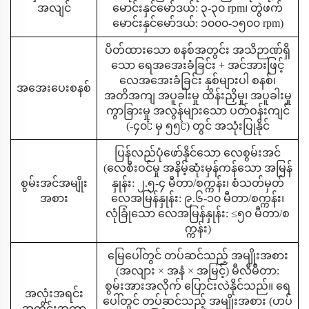
အလျင်
မောင်းနှင်မော်ဒယ်: ၃-၃၀ rpm၊ တွဲဖက်
မောင်းနှင်မော်ဒယ်: ၁၀၀၀-၁၅၀၀ rpm)
ပိတ်ထားသော စနစ်အတွင်း အသိဉာဏ်ရှိ
သော ရေအအေးခံခြင်း + အင်အားဖြင့်
လေအအေးခံခြင်း နှစ်များပါ စနစ်၊
အအေးပေးစနစ်
အတိအကျ အပူခါးမှု ထိန်းညှိမှု၊ အပူခါးမှု
ကွာခြားမှု အလွန်များသော ပတ်ဝန်းကျင်
(-၄၀℃ မှ ၅၅℃) တွင် အသုံးပြုနိုင်
ပြန်လည်ပုံဖော်နိုင်သော လေစွမ်းအင်
(လေစီးဝင်မှု အနိမ့်ဆုံးမှန်ကန်သော အမြန်
စွမ်းအင်အမျိုး
နှုန်း: ၂.၅-၄ မီတာ/စက္ကန်း၊ စံသတ်မှတ်
အစား
လေအမြန်နှုန်း: ၉.၆-၁၀ မီတာ/စက္ကန်း၊
လုံခြုံသော လေအမြန်နှုန်း: ≤၅၀ မီတာ/စ
က္ကန်း)
မြေပေါ်တွင် တပ်ဆင်သည့် အမျိုးအစား
(အလျား × အနံ × အမြင့်) မီလီမီတာ:
စွမ်းအားအလိုက် ပြောင်းလဲနိုင်သည်။ ရေ
အလုံးအရင်း
ပေါ်တွင် တပ်ဆင်သည့် အမျိုးအစား (ဟပ်
အတိုင်းအတာ