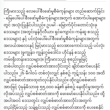
ကြီးမားသည့် လေပေါ်စီးဖော်မှုစီမံကုန်းများ တည်ဆောက်ခြင်း
- မြေပေါ်ပေါ်စီးဖော်မှုစီမံကုန်းများအတွက် အောက်ပါနေရာများ
တွင် အသုံးပြုနိုင်ပါသည်။ ဥပမါ - မြောက်ပိုင်းတောင်သုံးခု
ဒေသများ (အတွင်းမွန်ဂိုလီယာ၊ ရှင်ကျောင်း၊ ကန်ဆူ စသည့်
ဒေသများ) နှင့် ပင်လုံးပေါ်ပေါ်စီးဖော်မှုစီမံကုန်းများအတွက်
အလယ်အလေးနှင့် မြင့်မားသည့် လေအားကောင်းသည့် ပင်လုံး
ဒေသများ (ဖူကျွန်း၊ ကျွန်းဂွမ်ဒေါင်း၊ ဟိုင်နန် စသည့်
ကမ်းရိုးတန်းဒေသများ)။ ကြီးမားသည့် စုစည်းမှုဖြင့်
တစ်ပါတည်း လျှပ်စစ်ဓာတ်အားလိုင်းတွင် ချိတ်ဆက်ပေးနိုင်
ပါသည်။ ၂၆ မီဂါဝပ် တစ်လုံးလျှင် နှစ်စဥ် ကုဋ်သန်း ၁၀၀ အထိ
လျှပ်စစ်ဓာတ်အားထုတ်လုပ်နိုင်ပါသည်။ ထိုလျှပ်စစ်ဓာတ်
အားဖြင့် ပုံမှန်မိသားစု ၅၅,၀၀၀ ခန့်၏ နှစ်စဥ် နေထိုင်မှုအတွက်
လိုအပ်သည့် လျှပ်စစ်ဓာတ်အားကို ဖေးမော်ပေးနိုင်ပါသည်။ ထို့
အပါအဝင် ဒေသတွင်း လျှပ်စစ်ဓာတ်အားလိုင်းအတွက်
တည်ငြိမ်သည့် သန့်ရှင်းသည့် လျှပ်စစ်ဓာတ်အားကို ပေးစေနိုင်