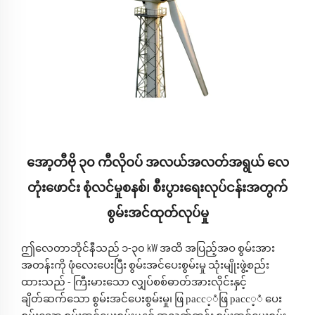
အော့တီဗို ၃၀ ကီလိုဝပ် အလယ်အလတ်အရွယ် လေ
တုံးဖောင်း စုံလင်မှုစနစ်၊ စီးပွားရေးလုပ်ငန်းအတွက်
စွမ်းအင်ထုတ်လုပ်မှု
ဤလေတာဘိုင်နီသည် ၁-၃၀ kW အထိ အပြည့်အဝ စွမ်းအား
အတန်းကို ဖုံလေးပေးပြီး စွမ်းအင်ပေးစွမ်းမှု သုံးမျိုးဖွဲ့စည်း
ထားသည် - ကြီးမားသော လျှပ်စစ်ဓာတ်အားလိုင်းနှင့်
ချိတ်ဆက်သော စွမ်းအင်ပေးစွမ်းမှု၊ ဖြ расс့ံဖြ расс့ံ ပေး