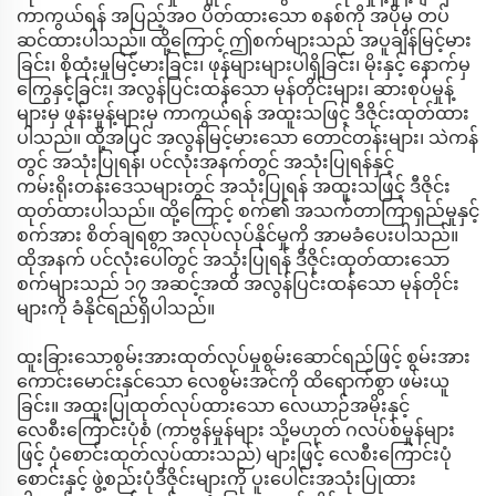
ကာကွယ်ရန် အပြည့်အဝ ပိတ်ထားသော စနစ်ကို အပိုမှ တပ်
ဆင်ထားပါသည်။ ထို့ကြောင့် ဤစက်များသည် အပူချိန်မြင့်မား
ခြင်း၊ စိုထုံးမှုမြင့်မားခြင်း၊ ဖုန်များများပါရှိခြင်း၊ မိုးနှင့် နောက်မှ
ကြွေနှင့်ခြင်း၊ အလွန်ပြင်းထန်သော မုန်တိုင်းများ၊ ဆားစုပ်မှုန့်
များမှ ဖုန်းမှုန့်များမှ ကာကွယ်ရန် အထူးသဖြင့် ဒီဇိုင်းထုတ်ထား
ပါသည်။ ထို့အပြင် အလွန်မြင့်မားသော တောင်တန်းများ၊ သဲကန်
တွင် အသုံးပြုရန်၊ ပင်လုံးအနက်တွင် အသုံးပြုရန်နှင့်
ကမ်းရိုးတန်းဒေသများတွင် အသုံးပြုရန် အထူးသဖြင့် ဒီဇိုင်း
ထုတ်ထားပါသည်။ ထို့ကြောင့် စက်၏ အသက်တာကြာရှည်မှုနှင့်
စက်အား စိတ်ချရစွာ အလုပ်လုပ်နိုင်မှုကို အာမခံပေးပါသည်။
ထိုအနက် ပင်လုံးပေါ်တွင် အသုံးပြုရန် ဒီဇိုင်းထုတ်ထားသော
စက်များသည် ၁၇ အဆင့်အထိ အလွန်ပြင်းထန်သော မုန်တိုင်း
များကို ခံနိုင်ရည်ရှိပါသည်။
ထူးခြားသောစွမ်းအားထုတ်လုပ်မှုစွမ်းဆောင်ရည်ဖြင့် စွမ်းအား
ကောင်းမောင်းနှင်သော လေစွမ်းအင်ကို ထိရောက်စွာ ဖမ်းယူ
ခြင်း။ အထူးပြုထုတ်လုပ်ထားသော လေယာဉ်အမိုးနှင့်
လေစီးကြောင်းပုံစံ (ကာဗွန်မှုန်များ သို့မဟုတ် ဂလပ်စ်မှုန်များ
ဖြင့် ပုံစောင်းထုတ်လုပ်ထားသည်) များဖြင့် လေစီးကြောင်းပုံ
စောင်းနှင့် ဖွဲ့စည်းပုံဒီဇိုင်းများကို ပူးပေါင်းအသုံးပြုထား