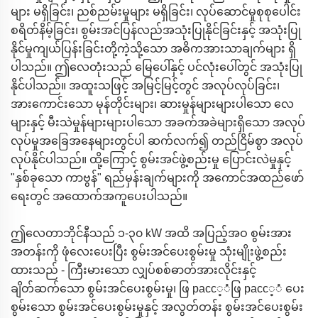
များ မရှိခြင်း၊ ညစ်ညမ်းမှုများ မရှိခြင်း၊ လုပ်ဆောင်မှုစုစုပေါင်း
စရိတ်နိမ့်ခြင်း၊ စွမ်းအင်ပြန်လည်အသုံးပြုနိုင်ခြင်းနှင့် အသုံးပြု
နိုင်မှုကျယ်ပြန်းခြင်းတို့ကဲ့သို့သော အဓိကအားသာချက်များ ရှိ
ပါသည်။ ဤလေတုံးသည် မြေပေါ်နှင့် ပင်လုံးပေါ်တွင် အသုံးပြု
နိုင်ပါသည်။ အထူးသဖြင့် အမြင့်မြင့်တွင် အလုပ်လုပ်ခြင်း၊
အားကောင်းသော မုန်တိုင်းများ၊ ဆားမှုန်များများပါသော လေ
များနှင့် မီးသဲမှုန်များများပါသော အခက်အခဲများရှိသော အလုပ်
လုပ်မှုအခြေအနေများတွင်ပါ ဆက်လက်၍ တည်ငြိမ်စွာ အလုပ်
လုပ်နိုင်ပါသည်။ ထို့ကြောင့် စွမ်းအင်ဖွဲ့စည်းမှု ပြောင်းလဲမှုနှင့်
"နှစ်ခုသော ကာဗွန်" ရည်မှန်းချက်များကို အကောင်အထည်ဖော်
ရေးတွင် အထောက်အကူပေးပါသည်။
ဤလေတာဘိုင်နီသည် ၁-၃၀ kW အထိ အပြည့်အဝ စွမ်းအား
အတန်းကို ဖုံလေးပေးပြီး စွမ်းအင်ပေးစွမ်းမှု သုံးမျိုးဖွဲ့စည်း
ထားသည် - ကြီးမားသော လျှပ်စစ်ဓာတ်အားလိုင်းနှင့်
ချိတ်ဆက်သော စွမ်းအင်ပေးစွမ်းမှု၊ ဖြ расс့ံဖြ расс့ံ ပေး
စွမ်းသော စွမ်းအင်ပေးစွမ်းမှုနှင့် အလွတ်တန်း စွမ်းအင်ပေးစွမ်း