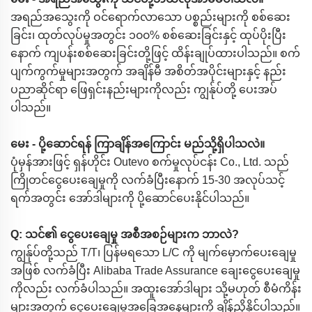
အရည်အသွေးကို ဝင်ရောက်လာသော ပစ္စည်းများကို စစ်ဆေး
ခြင်း၊ ထုတ်လုပ်မှုအတွင်း ၁၀၀% စစ်ဆေးခြင်းနှင့် ထုပ်ပိုးပြီး
နောက် ကျပန်းစစ်ဆေးခြင်းတို့ဖြင့် ထိန်းချုပ်ထားပါသည်။ စက်
ပျက်ကွက်မှုများအတွက် အချိန်မီ အစိတ်အပိုင်းများနှင့် နည်း
ပညာဆိုင်ရာ ဖြေရှင်းနည်းများကိုလည်း ကျွန်ုပ်တို့ ပေးအပ်
ပါသည်။
မေး - ပို့ဆောင်ရန် ကြာချိန်အကြောင်း မည်သို့ရှိပါသလဲ။
ပုံမှန်အားဖြင့် ရှန်ဟိုင်း Outevo စက်မှုလုပ်ငန်း Co., Ltd. သည်
ကြိုတင်ငွေပေးချေမှုကို လက်ခံပြီးနောက် 15-30 အလုပ်သင့်
ရက်အတွင်း အော်ဒါများကို ပို့ဆောင်ပေးနိုင်ပါသည်။
Q: သင်၏ ငွေပေးချေမှု အစီအစဉ်များက ဘာလဲ?
ကျွန်ုပ်တို့သည် T/T၊ ပြန်မရသော L/C ကို မျက်မှောက်ပေးချေမှု
အဖြစ် လက်ခံပြီး Alibaba Trade Assurance ချေးငွေပေးချေမှု
ကိုလည်း လက်ခံပါသည်။ အထူးအော်ဒါများ သို့မဟုတ် စီမံကိန်း
များအတွက် ငွေပေးချေမှုအခြေအနေများကို ချိန်ညှိနိုင်ပါသည်။