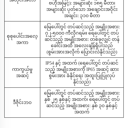
ဗဟိုအမြင့်): အများဆုံး ၁၈၅ မီတာ၊
အများဆုံး ပုတ်သော အချောင်းအဝိုင်း
အချင်း: ၃၁၀ မီတာ
မြေပေါ်တွင် တပ်ဆင်သည့် အမျိုးအစား:
၇၂-၅၀၀၀ ကီလိုဂရမ်။ ရေပေါ်တွင် တပ်
စုစုပေါင်းအလေ့
ဆင်သည့် အမျိုးအစား: တစ်ခုလျှင် တန်
အကာ
ခေါင်းအထိ အလေးချိန်ရှိပါသည်
(စွမ်းအားအလိုက် ပြောင်းလဲနိုင်သည်)
IP54 နှင့် အထက် (ရေပေါ်တွင် တပ်ဆင်
ကာကွယ်မှု
သည့် အမျိုးအစားကို IP65 အဆင့် ဆား
အဆင့်
စွမ်းအား ခံနိုင်ရေး အထူးပြုပြုလုပ်
နိုင်သည်)
မြေပေါ်တွင် တပ်ဆင်သည့် အမျိုးအစား:
နှစ် ၂၅ နှစ်နှင့် အထက်၊ ရေပေါ်တွင် တပ်
ဒီဇိုင်းဘဝ
ဆင်သည့် အမျိုးအစား: နှစ် ၃၀ နှစ်နှင့်
အထက်