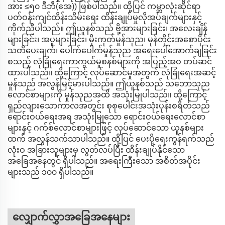
အား ≤၅၀ ဒီဘီ(အေ)) ဖြစ်ပါသည်။ ထို့ပြင် ကမ္ဘာလုံးဆိုင်ရာ
ပတ်ဝန်းကျင်ထိန်းသိမ်းရေး ထိန်းချုပ်မှုလိုအပ်ချက်များနှင့်
ကိုက်ညီပါသည်။ ဤယူနစ်သည် ဗို့အားများခြင်း၊ အလေးချိန်
များခြင်း၊ အပူများခြင်း၊ မိုးကုတ်မှုန်သုည၊ မုန်တိုင်းအစောပိုင်း
သတိပေးချက်၊ ပေါက်ပေါက်မှုန်သုည အရေးပေါ်အောက်ချခြင်း
စသည့် လုံခြုံရေးကာကွယ်မှုစနစ်များကို အပြည့်အဝ တပ်ဆင်
ထားပါသည်။ ထို့ကြောင့် လုပ်ဆောင်မှုအတွက် လုံခြုံရေးအဆင့်
မှုန်သည် အလွန်မြင့်မားပါသည်။ ဤယူနစ်သည် သဘောသုည
လောင်စာများကို မှုန်သုညအထိ အသုံးမြုပါသည်။ ထို့ကြောင့်
ရှည်လျားသောကာလအတွင်း စုစုပေါင်းအသုံးပုန်းစရိတ်သည်
ရောင်းဝယ်ရေးအရ အသုံးမြုသော ရောင်းဝယ်ရေးလောင်စာ
များနှင့် ဂက်စ်လောင်စာများဖြင့် လုပ်ဆောင်သော ယူနစ်များ
ထက် အလွန်သက်သာပါသည်။ ထို့ပြင် ပေးပို့ရေးကွန်ရက်သည်
လုံးဝ အခြားသူများမှ လွတ်လပ်ပြီး ထိန်းချုပ်နိုင်သော
အခြေအနေတွင် ရှိပါသည်။ အရေးကြီးသော အစိတ်အပိုင်း
များသည် ၁၀၀ ရှိပါသည်။
လျှောက်လွှာအခြေအနေများ