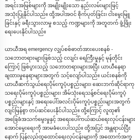
အရင်းအမြစ်များကို အမျိုးမျိုးသော နည်းလမ်းများဖြင့်
အသုံးပြုနိုင်ပါသည်။ ထို့အပါအဝင် စိုက်ပုတ်ခြင်း၊ ငါးမွေးမြူ
ခြင်းနှင့် ခရီးသွားလာမှု စသည့် ကဏ္ဍများကို အတူတက် ဖွံ့ဖြိုး
ရေးပေးနိုင်ပါသည်။
ယာယီအရ emergency လျှပ်စစ်ဓာတ်အားပေးစနစ် -
သဘောတရားများဖြစ်သည့် ငလျင်၊ ရေကြီးမှုနှင့် မုန်တိုင်း
ကြောင့် ဖြစ်ပွားသည့် သဘောတရားများအပြီး ယာယီနေရာ
ချထားမှုနေရာများအတွက် သင့်လျော်ပါသည်။ ယင်းစနစ်ကို
ယာယီဆက်သွယ်ရေးပိုမ်းကူပံ့ပစ္စည်းများ၊ ဆေးဘက်ဆိုင်ရာကု
သရေးပိုမ်းကူပံ့ပစ္စည်းများ၊ အိမ်သုံးရေသန့်စင်ရေးပိုမ်းကူပံ့
ပစ္စည်းများနှင့် အရေးပေါ်အလင်းပိုမ်းကူပံ့ပစ္စည်းများအတွက်
လျင်မြန်စွာ တပ်ဆင်ပေးနိုင်ပါသည်။ ထို့ကြောင့် လူထု၏
အခြေခံအသက်မွေးမှုနှင့် အရေးပေါ်ကယ်ဆယ်ရေးလုပ်ငန်းများ
အောင်မွေးရေးကို အာမခံပေးပါသည်။ ထို့အပြင် အန္တရာယ်ပြီး
နောက် ပြန်လည်ထူထောင်ရေးလုပ်ငန်းများကို အထောက်အကူ