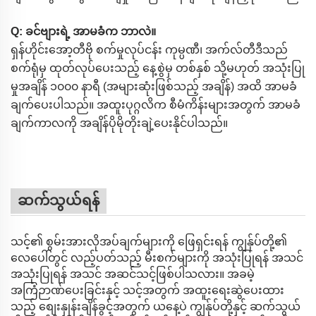
Q: ခင်ဗျားရဲ့ အာမခံက ဘာလဲ။
ရှန်ဟိုင်းအော့တီဗို စက်မှုလုပ်ငန်း ကုမ္ပဏီ၊ အက်လ်တီဒီသည်
စက်ရုံမှ ထုတ်လုပ်ပေးသည့် နေ့စွဲမှ တစ်နှစ် သို့မဟုတ် အသုံးပြု
မှုအချိန် ၁၀၀၀ နာရီ (အများဆုံးဖြစ်သည့် အချိန်) အထိ အာမခံ
ချက်ပေးပါသည်။ အထူးပုဂ္ဂလိက စီမံကိန်းများအတွက် အာမခံ
ချက်ကာလကို အချိန်ပိုမိုတိုးချဲ့ပေးနိုင်ပါသည်။
ဆက်သွယ်ရန်
သင့်၏ စွမ်းအားလိုအပ်ချက်များကို ဖြေရှင်းရန် ကျွန်ုပ်တို့၏
လေပေါ်တွင် လည့်ပတ်သည့် မီးစက်များကို အသုံးပြုရန် အသင်
အသုံးပြုရန် အသင် အဆင်သင့်ဖြစ်ပါသလား။ အခမဲ့
အကြံဉာဏ်ပေးခြင်းနှင့် သင့်အတွက် အထူးရေးဆွဲပေးထား
သည့် စျေးနှုန်းချိန်ခွင့်အတွက် ယနေ့ပဲ ကျွန်ုပ်တို့နှင့် ဆက်သွယ်