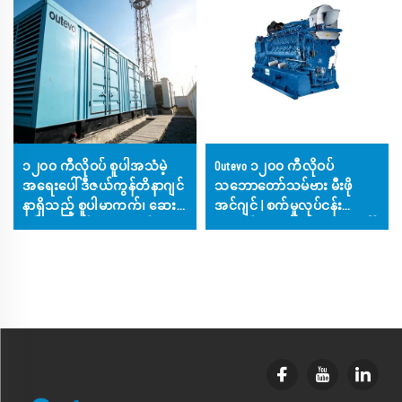
၁၂၀၀ ကီလိုဝပ် စူပါအသံမဲ့
Outevo ၁၂၀၀ ကီလိုဝပ်
အရေးပေါ်ဒီဇယ်ကွန်တိနာဂျင်
သဘောတော်သမ်ဗား မီးဖို
နာရှိသည့် စူပါမာကက်၊ ဆေးရုံ
အင်ဂျင် | စက်မှုလုပ်ငန်း
နှင့် ကုန်းသမ်းအဆောက်အဦ
အတွက် အဓိကနှင့် အရေးပေါ်
များအတွက်
မီးစွမ်းအင်ပေးစက်