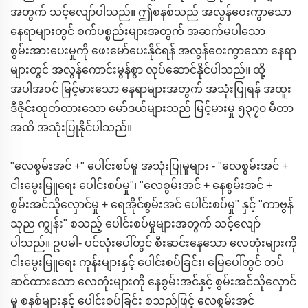
အတွက် သင့်လျော်ပါသည်။ ဤစနစ်သည် အလွန်ဝေးကွာသော
နေရာများတွင် စက်ပစ္စည်းများအတွက် အဆက်မပါသော
စွမ်းအားပေးမှုကို ဖေးမော်ပေးနိုင်ရန် အလွန်ဝေးကွာသော နေရာ
များတွင် အလွန်ကောင်းမွန်စွာ လုပ်ဆောင်နိုင်ပါသည်။ ထို့
အပါအဝင် မြင့်မားသော နေရာများအတွက် အသုံးပြုရန် အထူး
ဒီဇိုင်းထုတ်ထားသော မော်ဒယ်များသည် မြင့်မားမှု ၅၃၇၀ မီတာ
အထိ အသုံးပြုနိုင်ပါသည်။
"လေစွမ်းအင် +" ပေါင်းစပ်မှု အသုံးပြုမှုများ - "လေစွမ်းအင် +
ငါးမွေးမြူရေး ပေါင်းစပ်မှု"၊ "လေစွမ်းအင် + နေစွမ်းအင် +
စွမ်းအင်သိုလှောင်မှု + ရေအိုင်စွမ်းအင် ပေါင်းစပ်မှု" နှင့် "ကာဗွန်
သုည ကျွန်း" စသည့် ပေါင်းစပ်မှုများအတွက် သင့်လျော်
ပါသည်။ ဥပမါ- ပင်လုံးပေါ်တွင် စီးဆင်းနေသော လေတုံးများကို
ငါးမွေးမြူရေး ကုန်းများနှင့် ပေါင်းစပ်ခြင်း၊ မြေပေါ်တွင် တပ်
ဆင်ထားသော လေတုံးများကို နေစွမ်းအင်နှင့် စွမ်းအင်သိုလှောင်
မှု စနစ်များနှင့် ပေါင်းစပ်ခြင်း စသည်ဖြင့် လေစွမ်းအင်