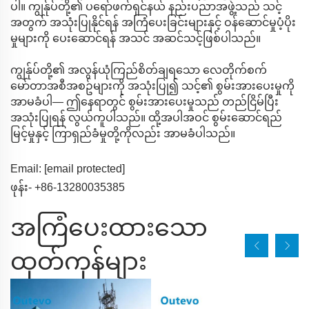
ပါ။ ကျွန်ုပ်တို့၏ ပရော်ဖက်ရှင်နယ် နည်းပညာအဖွဲ့သည် သင့်
အတွက် အသုံးပြုနိုင်ရန် အကြံပေးခြင်းများနှင့် ဝန်ဆောင်မှုပံ့ပိုး
မှုများကို ပေးဆောင်ရန် အသင် အဆင်သင့်ဖြစ်ပါသည်။
ကျွန်ုပ်တို့၏ အလွန်ယုံကြည်စိတ်ချရသော လေတိုက်စက်
မော်တာအစီအစဥ်များကို အသုံးပြု၍ သင့်၏ စွမ်းအားပေးမှုကို
အာမခံပါ— ဤနေရာတွင် စွမ်းအားပေးမှုသည် တည်ငြိမ်ပြီး
အသုံးပြုရန် လွယ်ကူပါသည်။ ထို့အပါအဝင် စွမ်းဆောင်ရည်
မြင့်မှုနှင့် ကြာရှည်ခံမှုတို့ကိုလည်း အာမခံပါသည်။
Email:
[email protected]
ဖုန်း- +86-13280035385
အကြံပေးထားသော
ထုတ်ကုန်များ