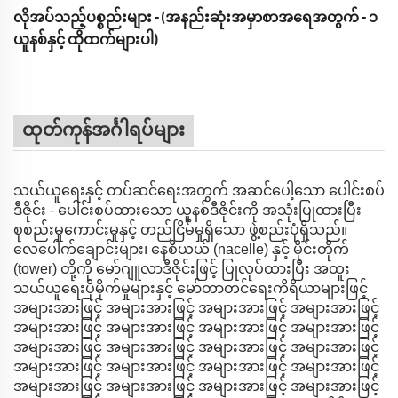
လိုအပ်သည့်ပစ္စည်းများ - (အနည်းဆုံးအမှာစာအရေအတွက် - ၁
ယူနစ်နှင့် ထိုထက်များပါ)
ထုတ်ကုန်အင်္ဂါရပ်များ
သယ်ယူရေးနှင့် တပ်ဆင်ရေးအတွက် အဆင်ပေါ့သော ပေါင်းစပ်
ဒီဇိုင်း - ပေါင်းစပ်ထားသော ယူနစ်ဒီဇိုင်းကို အသုံးပြုထားပြီး
စုစည်းမှုကောင်းမှုနှင့် တည်ငြိမ်မှုရှိသော ဖွဲ့စည်းပုံရှိသည်။
လေပေါက်ချောင်းများ၊ နေစီယယ် (nacelle) နှင့် မိုင်းတိုက်
(tower) တို့ကို မော်ဂျူလာဒီဇိုင်းဖြင့် ပြုလုပ်ထားပြီး အထူး
သယ်ယူရေးပိုမိုက်မှုများနှင့် မော်တာတင်ရေးကိရိယာများဖြင့်
အများအားဖြင့် အများအားဖြင့် အများအားဖြင့် အများအားဖြင့်
အများအားဖြင့် အများအားဖြင့် အများအားဖြင့် အများအားဖြင့်
အများအားဖြင့် အများအားဖြင့် အများအားဖြင့် အများအားဖြင့်
အများအားဖြင့် အများအားဖြင့် အများအားဖြင့် အများအားဖြင့်
အများအားဖြင့် အများအားဖြင့် အများအားဖြင့် အများအားဖြင့်