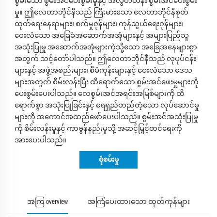
စွမ်းသော စွမ်းအင်ပေးစွမ်းမှုနှင့် အလွတ်တန်း စွမ်းအင်ပေးစွမ်း
မှု။ ဤလေတာဘိုင်နီသည် ကြီးမားသော လေတာဘိုင်နီစုတ်
ထုတ်ရေးနေရာများ၊ စက်မှုဇုန်များ၊ ကုန်သွယ်ရေးဇုန်များ၊
ဝေးလံသော အခြေခံအဆောက်အအုံများနှင့် အများပြည်သူ
အသုံးပြုမှု အဆောက်အအုံများကဲ့သို့သော အခြေအနေများစွာ
အတွက် သင့်တော်ပါသည်။ ဤလေတာဘိုင်နီသည် လုပုပ်ငန်း
များနှင့် အဖွဲ့အစည်းများ၊ စီမံကုန်းများနှင့် ဝေးလံသော ဒေသ
များအတွက် စိမ်းလန်းပြီး ထိရောက်သော စွမ်းအင်ဖေးမှုများကို
ပေးစွမ်းပေးပါသည်။ လေစွမ်းအင်အရင်းအမြစ်များကို ထိ
ရောက်စွာ အသုံးပြုခြင်းနှင့် ရေရှည်တည်တံ့သော လုပ်ဆောင်မှု
များကို အကောင်အထည်ဖော်ပေးပါသည်။ စွမ်းအင်အသုံးပြုမှု
ကို စိမ်းလန်းမှုနှင့် ကာဗွန်နည်းမှုသို့ အဆင့်မြှင့်တင်ရေးကို
အားပေးပါသည်။
စုံစမ်းမှု
အကြ overview
အကြံပေးထားသော ထုတ်ကုန်များ