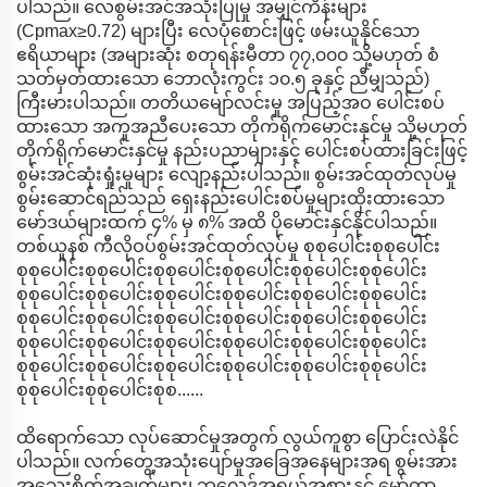
ပါသည်။ လေစွမ်းအင်အသုံးပြုမှု အမျှင်ကိန်းများ
(Cpmax≥0.72) များပြီး လေပုံစောင်းဖြင့် ဖမ်းယူနိုင်သော
ဧရိယာများ (အများဆုံး စတုရန်းမီတာ ၇၇,၀၀၀ သို့မဟုတ် စံ
သတ်မှတ်ထားသော ဘောလုံးကွင်း ၁၀.၅ ခုနှင့် ညီမျှသည်)
ကြီးမားပါသည်။ တတိယမျော်လင်းမှု အပြည့်အဝ ပေါင်းစပ်
ထားသော အကူအညီပေးသော တိုက်ရိုက်မောင်းနှင်မှု သို့မဟုတ်
တိုက်ရိုက်မောင်းနှင်မှု နည်းပညာများနှင့် ပေါင်းစပ်ထားခြင်းဖြင့်
စွမ်းအင်ဆုံးရှုံးမှုများ လျော့နည်းပါသည်။ စွမ်းအင်ထုတ်လုပ်မှု
စွမ်းဆောင်ရည်သည် ရှေးနည်းပေါင်းစပ်မှုများထိုးထားသော
မော်ဒယ်များထက် ၄% မှ ၈% အထိ ပိုမောင်းနှင်နိုင်ပါသည်။
တစ်ယူနစ် ကီလိုဝပ်စွမ်းအင်ထုတ်လုပ်မှု စုစုပေါင်းစုစုပေါင်း
စုစုပေါင်းစုစုပေါင်းစုစုပေါင်းစုစုပေါင်းစုစုပေါင်းစုစုပေါင်း
စုစုပေါင်းစုစုပေါင်းစုစုပေါင်းစုစုပေါင်းစုစုပေါင်းစုစုပေါင်း
စုစုပေါင်းစုစုပေါင်းစုစုပေါင်းစုစုပေါင်းစုစုပေါင်းစုစုပေါင်း
စုစုပေါင်းစုစုပေါင်းစုစုပေါင်းစုစုပေါင်းစုစုပေါင်းစုစုပေါင်း
စုစုပေါင်းစုစုပေါင်းစုစုပေါင်းစုစုပေါင်းစုစုပေါင်းစုစုပေါင်း
စုစုပေါင်းစုစုပေါင်းစုစ......
ထိရောက်သော လုပ်ဆောင်မှုအတွက် လွယ်ကူစွာ ပြောင်းလဲနိုင်
ပါသည်။ လက်တွေ့အသုံးပျော်မှုအခြေအနေများအရ စွမ်းအား
အသေးစိတ်အချက်များ၊ ဘလေဒ်အရွယ်အစားနှင့် မော်တာ