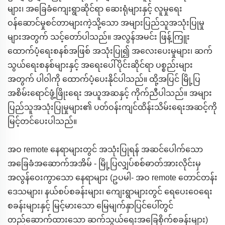
များ၊ အခြေခံကျေးရွာဆိုင်ရာ ဆေးရုံများနှင့် လူမှုရေး
ဝန်ဆောင်မှုစင်တာများကဲ့သို့သော အများပြည်သူအသုံးပြုမှု
များအတွက် သင့်တော်ပါသည်။ အလွန်အမင်း ဖြန့်ကြူး
ထောက်ပံ့ရေးစနစ်အဖြစ် အသုံးပြု၍ အလေးပေးမှုများ၊ ဆက်
သွယ်ရေးစနစ်များနှင့် အရေးပေါ်ပိုင်းဆိုင်ရာ ပစ္စည်းများ
အတွက် ပါဝါကို ထောက်ပံ့ပေးနိုင်ပါသည်။ ထို့အပြင် မြို့ပြ
အစိမ်းရောင်ဖွံ့ဖြိုးရေး အယူအဆနှင့် ကိုက်ညီပါသည်။ အများ
ပြည်သူအသုံးပြုမှုများ၏ ပတ်ဝန်းကျင်ထိန်းသိမ်းရေးအဆင့်ကို
မြင့်တင်ပေးပါသည်။
အဝ remote နေရာများတွင် အသုံးပြုရန် အဆင်ပေါက်သော
အခြေခံအဆောက်အအိမ် - မြို့ပြလျှပ်စစ်ဓာတ်အားလိုင်းမှ
အလွန်ဝေးကွာသော နေရာများ (ဥပမါ- အဝ remote တောင်တန်း
ဒေသများ၊ နယ်စပ်စခန်းများ၊ ကျေးရွာများတွင် ရေပေးဝေရေး
စခန်းများနှင့် မြင့်မားသော မြေမျက်နှာပြင်ပေါ်တွင်
တည်ဆောက်ထားသော ဆက်သွယ်ရေးအခြေစိုက်စခန်းများ)