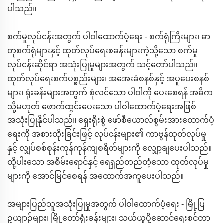
ပါသည်။
စက်မှုလုပ်ငန်းအတွက် ပါဝါထောက်ပံ့ရေး - စက်ရုံကြီးများ၊ ဓာ
တုစက်ရုံများနှင့် ထုတ်လုပ်ရေးစခန်းများကဲ့သို့သော စက်မှု
လုပ်ငန်းဆိုင်ရာ အသုံးပြုမှုများအတွက် သင့်တော်ပါသည်။
ထုတ်လုပ်ရေးစက်ပစ္စည်းများ၊ အအေးခံစနစ်နှင့် အပူပေးစနစ်
များ၊ ရုံးခန်းများအတွက် စုံလင်သော ပါဝါကို ပေးစေရန် အဓိက
သို့မဟုတ် ဖောက်ထွင်းပေးသော ပါဝါထောက်ပံ့ရေးအဖြစ်
အသုံးပြုနိုင်ပါသည်။ ရှေးရိုးစွဲ ဖော်စီယောလ်စွမ်းအားထောက်ပံ့
ရေးကို အစားထိုးခြင်းဖြင့် လုပ်ငန်းများ၏ ကာဗွန်ထုတ်လုပ်မှု
နှင့် လျှပ်စစ်စုန်းကုန်ကုန်ကျစရိတ်များကို လျှော့ချပေးပါသည်။
ထို့ပါးသော အစိမ်းရောင်နှင့် ရေရှည်တည်တံ့သော ထုတ်လုပ်မှု
များကို အောင်မြင်စေရန် အထောက်အကူပေးပါသည်။
အများပြည်သူအသုံးပြုမှုအတွက် ပါဝါထောက်ပံ့ရေး - မြို့ပြ
ဥယျာဉ်များ၊ မြို့တော်ရုံးခန်းများ၊ သယ်ယူပို့ဆောင်ရေးစင်တာ