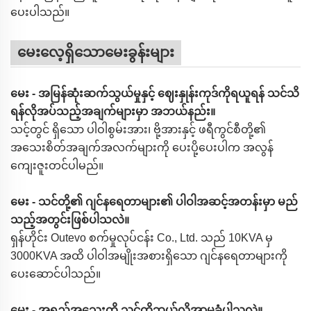
ပေးပါသည်။
မေးလေ့ရှိသောမေးခွန်းများ
မေး - အမြန်ဆုံးဆက်သွယ်မှုနှင့် ဈေးနှုန်းကုဒ်ကိုရယူရန် သင်သိ
ရန်လိုအပ်သည့်အချက်များမှာ အဘယ်နည်း။
သင့်တွင် ရှိသော ပါဝါစွမ်းအား၊ ဗို့အားနှင့် ဖရီကွင်စီတို့၏
အသေးစိတ်အချက်အလက်များကို ပေးပို့ပေးပါက အလွန်
ကျေးဇူးတင်ပါမည်။
မေး - သင်တို့၏ ဂျင်နရေတာများ၏ ပါဝါအဆင့်အတန်းမှာ မည်
သည့်အတွင်းဖြစ်ပါသလဲ။
ရှန်ဟိုင်း Outevo စက်မှုလုပ်ငန်း Co., Ltd. သည် 10KVA မှ
3000KVA အထိ ပါဝါအမျိုးအစားရှိသော ဂျင်နရေတာများကို
ပေးဆောင်ပါသည်။
မေး - အရည်အသွေးကို သင်တို့ဘယ်လိုအာမခံပါသလဲ။