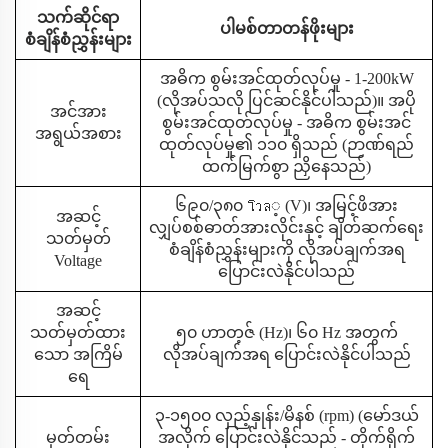
သက်ဆိုင်ရာ
ပါမစ်တာတန်ဖိုးများ
စံချိန်စံညွှန်းများ
အဓိက စွမ်းအင်ထုတ်လုပ်မှု - 1-200kW
(လိုအပ်သလို ပြင်ဆင်နိုင်ပါသည်)။ အပို
အင်အား
စွမ်းအင်ထုတ်လုပ်မှု - အဓိက စွမ်းအင်
အရွယ်အစား
ထုတ်လုပ်မှု၏ ၁၁၀ ရှိသည် (ဉာဏ်ရည်
ထက်မြက်စွာ ညှိနေသည်)
၆၉၀/၃၈၀ โวล့ (V)၊ အမြင့်ဖိအား
အဆင့်
လျှပ်စစ်ဓာတ်အားလိုင်းနှင့် ချိတ်ဆက်ရေး
သတ်မှတ်
စံချိန်စံညွှန်းများကို လိုအပ်ချက်အရ
Voltage
ပြောင်းလဲနိုင်ပါသည်
အဆင့်
သတ်မှတ်ထား
၅၀ ဟာတ့ဇ် (Hz)၊ ၆၀ Hz အတွက်
သော အကြိမ်
လိုအပ်ချက်အရ ပြောင်းလဲနိုင်ပါသည်
ရေ
၃-၁၅၀၀ လှည့်နှုန်း/မိနစ် (rpm) (မော်ဒယ်
မှတ်တမ်း
အလိုက် ပြောင်းလဲနိုင်သည် - တိုက်ရိုက်