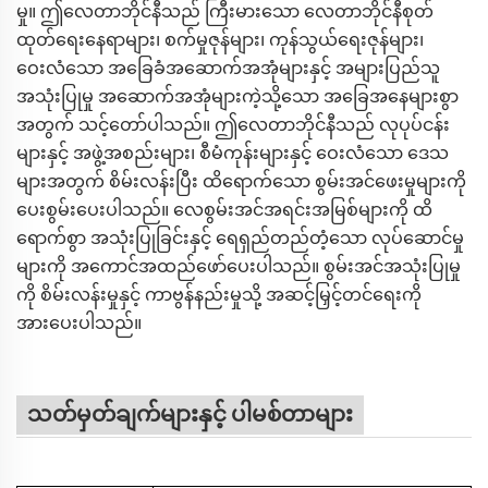
မှု။ ဤလေတာဘိုင်နီသည် ကြီးမားသော လေတာဘိုင်နီစုတ်
ထုတ်ရေးနေရာများ၊ စက်မှုဇုန်များ၊ ကုန်သွယ်ရေးဇုန်များ၊
ဝေးလံသော အခြေခံအဆောက်အအုံများနှင့် အများပြည်သူ
အသုံးပြုမှု အဆောက်အအုံများကဲ့သို့သော အခြေအနေများစွာ
အတွက် သင့်တော်ပါသည်။ ဤလေတာဘိုင်နီသည် လုပုပ်ငန်း
များနှင့် အဖွဲ့အစည်းများ၊ စီမံကုန်းများနှင့် ဝေးလံသော ဒေသ
များအတွက် စိမ်းလန်းပြီး ထိရောက်သော စွမ်းအင်ဖေးမှုများကို
ပေးစွမ်းပေးပါသည်။ လေစွမ်းအင်အရင်းအမြစ်များကို ထိ
ရောက်စွာ အသုံးပြုခြင်းနှင့် ရေရှည်တည်တံ့သော လုပ်ဆောင်မှု
များကို အကောင်အထည်ဖော်ပေးပါသည်။ စွမ်းအင်အသုံးပြုမှု
ကို စိမ်းလန်းမှုနှင့် ကာဗွန်နည်းမှုသို့ အဆင့်မြှင့်တင်ရေးကို
အားပေးပါသည်။
သတ်မှတ်ချက်များနှင့် ပါမစ်တာများ