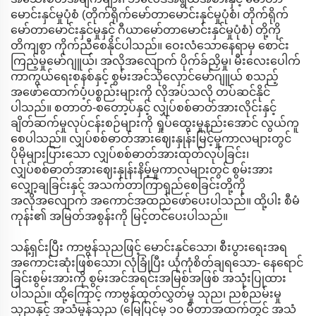
မောင်းနှင်မှုပုံစံ (တိုက်ရိုက်မော်တာမောင်းနှင်မှုပုံစံ၊ တိုက်ရိုက်
မော်တာမောင်းနှင်မှုနှင့် ဂီယာမော်တာမောင်းနှင်မှုပုံစံ) တို့ကို
တိကျစွာ ကိုက်ညီစေနိုင်ပါသည်။ ဝေးလံသောနေရာမှ စောင်း
ကြည့်မှုမော်ဂျူယ်၊ အလိုအလျောက် ပိုက်ခ်ညှိမှု၊ မီးလေးပေါက်
ကာကွယ်ရေးစနစ်နှင့် စွမ်းအင်သိုလှောင်မော်ဂျူယ် စသည့်
အဖော်ထောက်ပံ့ပစ္စည်းများကို လိုအပ်သလို တပ်ဆင်နိုင်
ပါသည်။ စတာတ်-စတော့ပ်နှင့် လျှပ်စစ်ဓာတ်အားလိုင်းနှင့်
ချိတ်ဆက်မှုလုပ်ငန်းစဉ်များကို ရှုပ်ထွေးမှုနည်းအောင် လွယ်ကူ
စေပါသည်။ လျှပ်စစ်ဓာတ်အားဈေးနှုန်းမြင့်မှုကာလများတွင်
ပိုမိုများပြားသော လျှပ်စစ်ဓာတ်အားထုတ်လုပ်ခြင်း၊
လျှပ်စစ်ဓာတ်အားဈေးနှုန်းနိမ့်မှုကာလများတွင် စွမ်းအား
လျှော့ချခြင်းနှင့် အသက်တာကြာရှည်စေခြင်းတို့ကို
အလိုအလျောက် အကောင်အထည်ဖော်ပေးပါသည်။ ထို့ပါး စီမံ
ကုန်း၏ အမြတ်အစွန်းကို မြင့်တင်ပေးပါသည်။
သန့်ရှင်းပြီး ကာဗွန်သုညဖြင့် မောင်းနှင်သော၊ စီးပွားရေးအရ
အကောင်းဆုံးဖြစ်သော၊ လုံခြုံပြီး ယုံကုံစိတ်ချရသော- နေရောင်
ခြင်းစွမ်းအားကို စွမ်းအင်အရင်းအမြစ်အဖြစ် အသုံးပြုထား
ပါသည်။ ထို့ကြောင့် ကာဗွန်ထုတ်လွှတ်မှု သုည၊ ညစ်ညမ်းမှု
သုညနှင့် အသံမှုန်သုည (မြေပြင်မှ ၁၀ မီတာအထက်တွင် အသံ