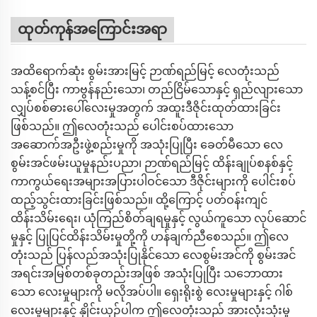
ထုတ်ကုန်အကြောင်းအရာ
အထိရောက်ဆုံး စွမ်းအားမြင့် ဉာဏ်ရည်မြင့် လေတုံးသည်
သန့်စင်ပြီး ကာဗွန်နည်းသော၊ တည်ငြိမ်သောနှင့် ရှည်လျားသော
လျှပ်စစ်ဓားပေါ်လေးမှုအတွက် အထူးဒီဇိုင်းထုတ်ထားခြင်း
ဖြစ်သည်။ ဤလေတုံးသည် ပေါင်းစပ်ထားသော
အဆောက်အဦးဖွဲ့စည်းမှုကို အသုံးပြုပြီး ခေတ်မီသော လေ
စွမ်းအင်ဖမ်းယူမှုနည်းပညာ၊ ဉာဏ်ရည်မြင့် ထိန်းချုပ်စနစ်နှင့်
ကာကွယ်ရေးအများအပြားပါဝင်သော ဒီဇိုင်းများကို ပေါင်းစပ်
ထည့်သွင်းထားခြင်းဖြစ်သည်။ ထို့ကြောင့် ပတ်ဝန်းကျင်
ထိန်းသိမ်းရေး၊ ယုံကြည်စိတ်ချရမှုနှင့် လွယ်ကူသော လုပ်ဆောင်
မှုနှင့် ပြုပြင်ထိန်းသိမ်းမှုတို့ကို ဟန်ချက်ညီစေသည်။ ဤလေ
တုံးသည် ပြန်လည်အသုံးပြုနိုင်သော လေစွမ်းအင်ကို စွမ်းအင်
အရင်းအမြစ်တစ်ခုတည်းအဖြစ် အသုံးပြုပြီး သဘောထား
သော လေးမှုများကို မလိုအပ်ပါ။ ရှေးရိုးစွဲ လေးမှုများနှင့် ဂါစ်
လေးမှုများနှင့် နှိုင်းယှဉ်ပါက ဤလေတုံးသည် အားလုံးသုံးမှု