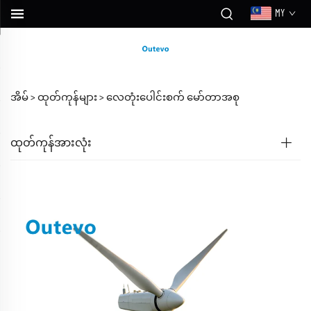
MY
အိမ် >
ထုတ်ကုန်များ
>
လေတုံးပေါင်းစက် မော်တာအစု
ထုတ်ကုန်အားလုံး