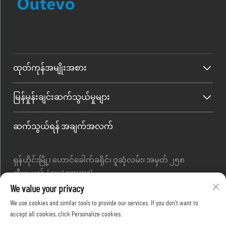
ထုတ်ကုန်အမျိုးအစား
မြန်မှုန်းချင်းဆက်သွယ်မှုများ
ဆက်သွယ်ရန် အချက်အလက်
ရှန်ဟိုင်းမြို့၊ ဟောင်ခေါက်ခရိုင်၊ ဝူဆုံလမ်း၊ အမှတ် ၂၅၈
အီးမေးလ် :
[email protected]
တယ်လီဖုန်း :
+86-13280087620
We value your privacy
တယ်လီဖုန်း :
+86-13280035385
We use cookies and similar tools to provide our services. If you don't want to
တယ်လီဖုန်း :
+86-13280039195
accept all cookies, click Personalize cookies.