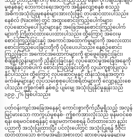
သည့် ဦးတည်ချက်ကို စောင်းကြည့်သည့် စနစ်၊ ပိုက်ချ်ထိန်းချုပ်
မှုစနစ်နှင့် ဘေးကင်းရေးအတွက် အရှိန်လျော့စနစ် စသည့်
အဓိကအသုံးပြုမှုစနစ်များအားလုံးဖြင့် တပ်ဆင်ထားပါသည်။
နေစဲလ် (Nacelle) တွင် အထူးစောင်းကြည့်ပေါက်များ၊
လုပ်ဆောင်မှုပေါ်ပြင်များနှင့် အခြေအနေစောင်းကြည့်ပေါက်
များကို ကြိုတင်ထားပေးထားပါသည်။ ထို့ကြောင့် အဝေးမှ
စောင်းကြည့်ခြင်းနှင့် အကောင်အထောက်မှုများကို အလေးထား
စောင်းကြည့်ပေးခြင်းတို့ကို ပံ့ပိုးပေးပါသည်။ နေ့စဉ်စောင်း
ကြည့်ခြင်း၊ အကောင်အထောက်များကို ရှာဖွေဖြေရှင်းခြင်း၊
စံချိန်စံညွှန်းများကို ညှိနှိုင်းခြင်းနှင့် လုပ်ဆောင်မှုအခြေအနေကို
အချိန်နှင့်တစ်ပါက် စောင်းကြည့်ခြင်းတို့ကို လွယ်ကူစွာပြုလုပ်
နိုင်ပါသည်။ ထို့ကြောင့် လုပ်ဆောင်မှုနှင့် ထိန်းသုံးရန်အတွက်
ခက်ခဲမှုများနှင့် လုပ်သမ်းစုစုပေါင်းစရိတ်များကို လျော့နည်းစေ
ပါသည်။ ဤစက်၏ နှစ်စဥ် ပျမ်းမျှ အသုံးပြုနိုင်မှုနှုန်းသည်
≥၉၉.၂% ဖြစ်ပါသည်။
ပတ်ဝန်းကျင်အခြေအနေနှင့် ကောင်းစွာကိုက်ညီမှုရှိသည့် အလွန်
မြင့်မားသော ကာကွယ်မှုစနစ်- ဤစက်အားလုံးသည် ဖုန်မဝင်စေ
ရန်၊ ရေမဝင်စေရန်နှင့် ချေးမတက်စေရန် ပိတ်ထားသော နည်း
ပညာကို အသုံးပြုထားပြီး ပင်လုံးပေါ်တွင် အသုံးပြုရန် ဒီဇိုင်း
ထုတ်ထားသော စက်မှုအမျိုးအစားတွင် ဆားစုပ်မှုန့်မှုန့်များမှ