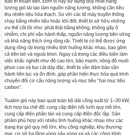
bảo trì thuận tiện. Đơn vị này sử dụng duy nhất năng
lượng gió tái tạo làm nguồn năng lượng, không cần tiêu
thụ nhiên liệu hóa thạch. So với các tổ máy truyền thống
chạy bằng nhiên liệu hoặc khí đốt, thiết bị sở hữu những
ưu thế cốt lõi như: phát thải bằng không, không gây ô
nhiễm, chi phí vận hành thấp, nguồn năng lượng bền vững
và khả năng thích ứng rộng rãi. Thiết bị có thể được ứng
dụng rộng rãi trong nhiều tình huống khác nhau, bao gồm
cả trên bờ và ngoài khơi. Ngay cả trong các điều kiện làm
việc khắc nghiệt như độ cao lớn, bão mạnh, nồng độ muối
phun cao và bụi cát dày đặc, thiết bị vẫn đảm bảo vận
hành liên tục và ổn định, góp phần hiện thực hóa quá trình
chuyển đổi cơ cấu năng lượng và mục tiêu "hai mục tiêu
carbon".
Tuabin gió này bao quát toàn bộ dải công suất từ 1–30 kW,
tích hợp ba chế độ: cung cấp điện nối lưới quy mô lớn,
cung cấp điện phân tán và cung cấp điện độc lập. Sản
phẩm phù hợp với nhiều tình huống khác nhau như các
trang trại gió quy mô lớn, khu công nghiệp, khu thương
mại, cơ sở hạ tầng vùng sâu vùng xa và các công trình