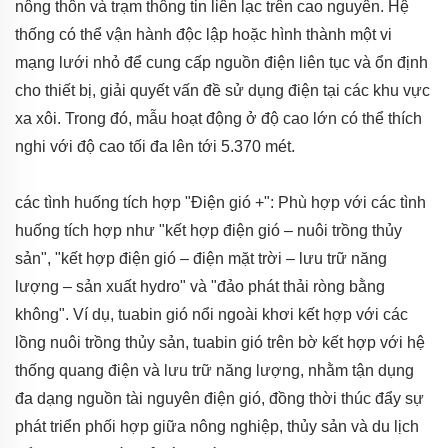
nông thôn và trạm thông tin liên lạc trên cao nguyên. Hệ
thống có thể vận hành độc lập hoặc hình thành một vi
mạng lưới nhỏ để cung cấp nguồn điện liên tục và ổn định
cho thiết bị, giải quyết vấn đề sử dụng điện tại các khu vực
xa xôi. Trong đó, mẫu hoạt động ở độ cao lớn có thể thích
nghi với độ cao tối đa lên tới 5.370 mét.
các tình huống tích hợp "Điện gió +": Phù hợp với các tình
huống tích hợp như "kết hợp điện gió – nuôi trồng thủy
sản", "kết hợp điện gió – điện mặt trời – lưu trữ năng
lượng – sản xuất hydro" và "đảo phát thải ròng bằng
không". Ví dụ, tuabin gió nổi ngoài khơi kết hợp với các
lồng nuôi trồng thủy sản, tuabin gió trên bờ kết hợp với hệ
thống quang điện và lưu trữ năng lượng, nhằm tận dụng
đa dạng nguồn tài nguyên điện gió, đồng thời thúc đẩy sự
phát triển phối hợp giữa nông nghiệp, thủy sản và du lịch