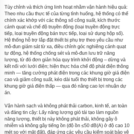
Tùy chỉnh và thích ứng linh hoạt nhằm vận hành hiệu quả:
Theo nhu cầu thực tế của từng tình huống, hệ thống có thể
chính xác khớp với các thông số công suất, kích thước
cánh quạt và chế độ truyền động (loại truyền động trực
tiếp, loại truyền động bán trực tiếp, loại sử dụng hộp số).
Hệ thống hỗ trợ lắp đặt thiết bị phụ trợ theo yêu cầu như
mô-đun giám sát từ xa, điều chỉnh góc nghiêng cánh quạt
tự động, hệ thống chống sét và mô-đun lưu trữ năng
lượng, từ đó đơn giản hóa quy trình khởi động – dừng và
kết nối với lưới điện; hiện thực hóa chế độ phát điện thông
minh — tăng cường phát điện trong các khung giờ giá điện
cao và giảm công suất, kéo dài tuổi thọ thiết bị trong các
khung giờ giá điện thấp — qua đó nâng cao lợi nhuận dự
án.
Vận hành sạch và không phát thải carbon, kinh tế, an toàn
và đáng tin cậy: Lấy năng lượng gió tái tạo làm nguồn
năng lượng, thiết bị này không phát thải, không gây ô
nhiễm và không gây tiếng ồn (độ ồn ≤50 dB(A) ở độ cao 10
mét so với mặt đất), đáp ứng các yêu cầu kiểm soát bảo vệ