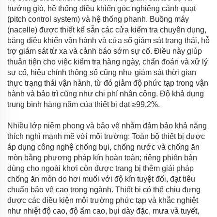
hướng gió, hệ thống điều khiển góc nghiêng cánh quạt
(pitch control system) và hệ thống phanh. Buồng máy
(nacelle) được thiết kế sẵn các cửa kiểm tra chuyên dụng,
bảng điều khiển vận hành và cửa sổ giám sát trạng thái, hỗ
trợ giám sát từ xa và cảnh báo sớm sự cố. Điều này giúp
thuận tiện cho việc kiểm tra hàng ngày, chẩn đoán và xử lý
sự cố, hiệu chỉnh thông số cũng như giám sát thời gian
thực trạng thái vận hành, từ đó giảm độ phức tạp trong vận
hành và bảo trì cũng như chi phí nhân công. Độ khả dụng
trung bình hàng năm của thiết bị đạt ≥99,2%.
Nhiều lớp niêm phong và bảo vệ nhằm đảm bảo khả năng
thích nghi mạnh mẽ với môi trường: Toàn bộ thiết bị được
áp dụng công nghệ chống bụi, chống nước và chống ăn
mòn bằng phương pháp kín hoàn toàn; riêng phiên bản
dùng cho ngoài khơi còn được trang bị thêm giải pháp
chống ăn mòn do hơi muối với độ kín tuyệt đối, đạt tiêu
chuẩn bảo vệ cao trong ngành. Thiết bị có thể chịu đựng
được các điều kiện môi trường phức tạp và khắc nghiệt
như nhiệt độ cao, độ ẩm cao, bụi dày đặc, mưa và tuyết,