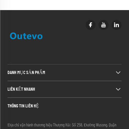
DANH MỤC SẢN PHẨM
LIÊN KẾT NHANH
THÔNG TIN LIÊN HỆ
Địa chỉ vận hành thương hiệu Thượng Hải: Số 258, Đường Wusong, Quận