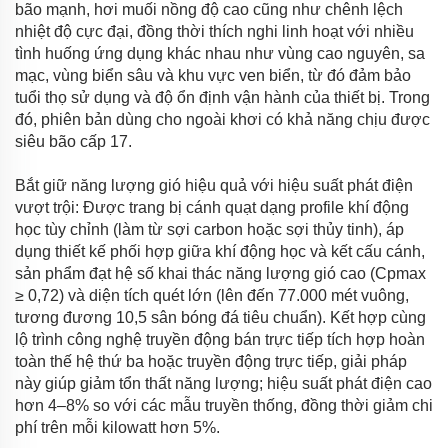
bão mạnh, hơi muối nồng độ cao cũng như chênh lệch
nhiệt độ cực đại, đồng thời thích nghi linh hoạt với nhiều
tình huống ứng dụng khác nhau như vùng cao nguyên, sa
mạc, vùng biển sâu và khu vực ven biển, từ đó đảm bảo
tuổi thọ sử dụng và độ ổn định vận hành của thiết bị. Trong
đó, phiên bản dùng cho ngoài khơi có khả năng chịu được
siêu bão cấp 17.
Bắt giữ năng lượng gió hiệu quả với hiệu suất phát điện
vượt trội: Được trang bị cánh quạt dạng profile khí động
học tùy chỉnh (làm từ sợi carbon hoặc sợi thủy tinh), áp
dụng thiết kế phối hợp giữa khí động học và kết cấu cánh,
sản phẩm đạt hệ số khai thác năng lượng gió cao (Cpmax
≥ 0,72) và diện tích quét lớn (lên đến 77.000 mét vuông,
tương đương 10,5 sân bóng đá tiêu chuẩn). Kết hợp cùng
lộ trình công nghệ truyền động bán trực tiếp tích hợp hoàn
toàn thế hệ thứ ba hoặc truyền động trực tiếp, giải pháp
này giúp giảm tổn thất năng lượng; hiệu suất phát điện cao
hơn 4–8% so với các mẫu truyền thống, đồng thời giảm chi
phí trên mỗi kilowatt hơn 5%.