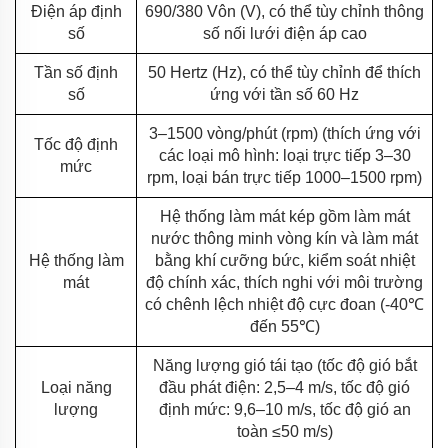
Điện áp định
690/380 Vôn (V), có thể tùy chỉnh thông
số
số nối lưới điện áp cao
Tần số định
50 Hertz (Hz), có thể tùy chỉnh để thích
số
ứng với tần số 60 Hz
3–1500 vòng/phút (rpm) (thích ứng với
Tốc độ định
các loại mô hình: loại trực tiếp 3–30
mức
rpm, loại bán trực tiếp 1000–1500 rpm)
Hệ thống làm mát kép gồm làm mát
nước thông minh vòng kín và làm mát
Hệ thống làm
bằng khí cưỡng bức, kiểm soát nhiệt
mát
độ chính xác, thích nghi với môi trường
có chênh lệch nhiệt độ cực đoan (-40℃
đến 55℃)
Năng lượng gió tái tạo (tốc độ gió bắt
Loại năng
đầu phát điện: 2,5–4 m/s, tốc độ gió
lượng
định mức: 9,6–10 m/s, tốc độ gió an
toàn ≤50 m/s)