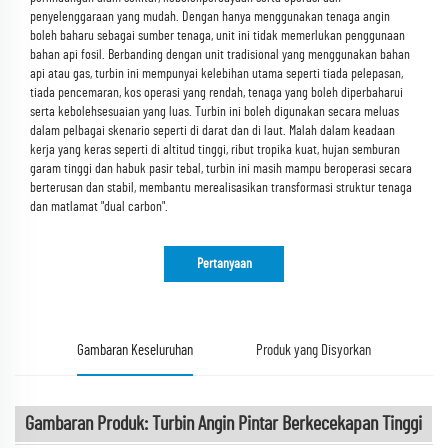
penyelenggaraan yang mudah. Dengan hanya menggunakan tenaga angin
boleh baharu sebagai sumber tenaga, unit ini tidak memerlukan penggunaan
bahan api fosil. Berbanding dengan unit tradisional yang menggunakan bahan
api atau gas, turbin ini mempunyai kelebihan utama seperti tiada pelepasan,
tiada pencemaran, kos operasi yang rendah, tenaga yang boleh diperbaharui
serta kebolehsesuaian yang luas. Turbin ini boleh digunakan secara meluas
dalam pelbagai skenario seperti di darat dan di laut. Malah dalam keadaan
kerja yang keras seperti di altitud tinggi, ribut tropika kuat, hujan semburan
garam tinggi dan habuk pasir tebal, turbin ini masih mampu beroperasi secara
berterusan dan stabil, membantu merealisasikan transformasi struktur tenaga
dan matlamat "dual carbon".
Pertanyaan
Gambaran Keseluruhan
Produk yang Disyorkan
Gambaran Produk: Turbin Angin Pintar Berkecekapan Tinggi