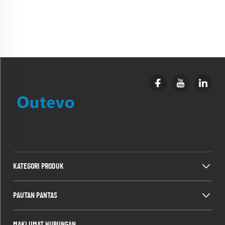
KATEGORI PRODUK
PAUTAN PANTAS
MAKLUMAT HUBUNGAN