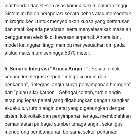
luar bandar dan stesen asas komunikasi di dataran tinggi.
Sistem ini boleh beroperasi secara bebas atau membentuk
mikrogrid kecil untuk menyediakan kuasa yang berterusan
dan stabil kepada peralatan, serta menyelesaikan masalah
penggunaan elektrik di kawasan terpencil. Antara lain,
model ketinggian tinggi mampu menyesuaikan diri pada
altitud maksimum sehingga 5370 meter.
5. Senario Integrasi "Kuasa Angin +":
Sesuai untuk
senario terintegrasi seperti "integrasi angin-dan
perikanan", "integrasi angin-surya-penyimpanan-hidrogen"
dan "pulau sifar-karbon". Sebagai contoh, turbin angin
terapung lepas pantai yang digabungkan dengan sangkar
akuakultur, turbin angin darat yang digabungkan dengan
sistem fotovoltaik dan penyimpanan tenaga, membolehkan
pemanfaatan pelbagai sumber tenaga angin, sekaligus
mendorong pembangunan bersama sektor pertanian,