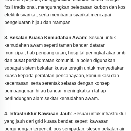
fosil tradisional, mengurangkan pelepasan karbon dan kos
elektrik syarikat, serta membantu syarikat mencapai
pengeluaran hijau dan mampan.
3. Bekalan Kuasa Kemudahan Awam:
Sesuai untuk
kemudahan awam seperti taman bandar, dataran
municipal, hab pengangkutan, hospital peringkat akar umbi
dan pusat perkhidmatan komuniti. Ia boleh digunakan
sebagai sistem bekalan kuasa teragih untuk menyediakan
kuasa kepada peralatan pencahayaan, komunikasi dan
kecemasan, serta serentak selaras dengan konsep
pembangunan hijau bandar, meningkatkan tahap
perlindungan alam sekitar kemudahan awam.
4. Infrastruktur Kawasan Jauh:
Sesuai untuk infrastruktur
yang jauh dari grid kuasa bandar, seperti kawasan
pergunungan terpencil, pos sempadan, stesen bekalan air