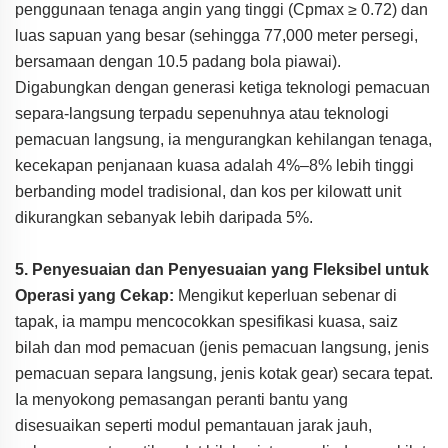
penggunaan tenaga angin yang tinggi (Cpmax ≥ 0.72) dan
luas sapuan yang besar (sehingga 77,000 meter persegi,
bersamaan dengan 10.5 padang bola piawai).
Digabungkan dengan generasi ketiga teknologi pemacuan
separa-langsung terpadu sepenuhnya atau teknologi
pemacuan langsung, ia mengurangkan kehilangan tenaga,
kecekapan penjanaan kuasa adalah 4%–8% lebih tinggi
berbanding model tradisional, dan kos per kilowatt unit
dikurangkan sebanyak lebih daripada 5%.
5. Penyesuaian dan Penyesuaian yang Fleksibel untuk
Operasi yang Cekap:
Mengikut keperluan sebenar di
tapak, ia mampu mencocokkan spesifikasi kuasa, saiz
bilah dan mod pemacuan (jenis pemacuan langsung, jenis
pemacuan separa langsung, jenis kotak gear) secara tepat.
Ia menyokong pemasangan peranti bantu yang
disesuaikan seperti modul pemantauan jarak jauh,