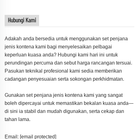
Hubungi Kami
Adakah anda bersedia untuk menggunakan set penjana
jenis kontena kami bagi menyelesaikan pelbagai
keperluan kuasa anda? Hubungi kami hari ini untuk
perundingan percuma dan sebut harga rancangan tersuai.
Pasukan teknikal profesional kami sedia memberikan
cadangan penyesuaian serta sokongan perkhidmatan.
Gunakan set penjana jenis kontena kami yang sangat
boleh dipercayai untuk memastikan bekalan kuasa anda—
di sini ia stabil dan mudah digunakan, serta cekap dan
tahan lama.
Email:
[email protected]