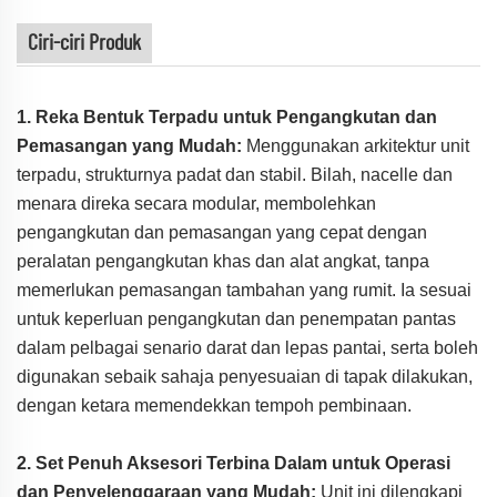
Ciri-ciri Produk
1. Reka Bentuk Terpadu untuk Pengangkutan dan
Pemasangan yang Mudah:
Menggunakan arkitektur unit
terpadu, strukturnya padat dan stabil. Bilah, nacelle dan
menara direka secara modular, membolehkan
pengangkutan dan pemasangan yang cepat dengan
peralatan pengangkutan khas dan alat angkat, tanpa
memerlukan pemasangan tambahan yang rumit. Ia sesuai
untuk keperluan pengangkutan dan penempatan pantas
dalam pelbagai senario darat dan lepas pantai, serta boleh
digunakan sebaik sahaja penyesuaian di tapak dilakukan,
dengan ketara memendekkan tempoh pembinaan.
2. Set Penuh Aksesori Terbina Dalam untuk Operasi
dan Penyelenggaraan yang Mudah:
Unit ini dilengkapi