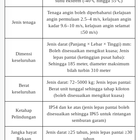
suhu ekstrem (-40℃ hingga 55℃)
Tenaga angin boleh diperbaharui (kelajuan
angin permulaan 2.5–4 m/s, kelajuan angin
Jenis tenaga
kadar 9.6–10 m/s, kelajuan angin selamat
≤50 m/s)
Jenis darat (Panjang × Lebar × Tinggi) mm:
Boleh disesuaikan mengikut kuasa; Jenis
Dimensi
lepas pantai (ketinggian pusat haba):
keseluruhan
Sehingga 185 meter, diameter maksimum
bilah turbin 310 meter
Jenis darat: 72–5000 kg; Jenis lepas pantai:
Berat
Berat unit tunggal sehingga tahap kiloton
keseluruhan
(boleh disesuaikan mengikut kuasa)
IP54 dan ke atas (jenis lepas pantai boleh
Ketahap
disesuaikan sehingga IP65 untuk rintangan
Pelindungan
semburan garam)
Jangka hayat
Jenis darat ≥25 tahun, jenis lepas pantai ≥30
Rekaan
tahun