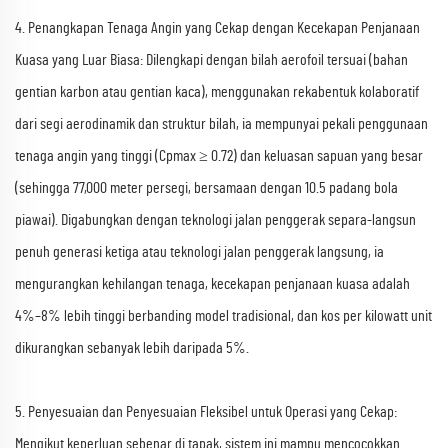
4. Penangkapan Tenaga Angin yang Cekap dengan Kecekapan Penjanaan
Kuasa yang Luar Biasa: Dilengkapi dengan bilah aerofoil tersuai (bahan
gentian karbon atau gentian kaca), menggunakan rekabentuk kolaboratif
dari segi aerodinamik dan struktur bilah, ia mempunyai pekali penggunaan
tenaga angin yang tinggi (Cpmax ≥ 0.72) dan keluasan sapuan yang besar
(sehingga 77,000 meter persegi, bersamaan dengan 10.5 padang bola
piawai). Digabungkan dengan teknologi jalan penggerak separa-langsun
penuh generasi ketiga atau teknologi jalan penggerak langsung, ia
mengurangkan kehilangan tenaga, kecekapan penjanaan kuasa adalah
4%–8% lebih tinggi berbanding model tradisional, dan kos per kilowatt unit
dikurangkan sebanyak lebih daripada 5%.
5. Penyesuaian dan Penyesuaian Fleksibel untuk Operasi yang Cekap:
Mengikut keperluan sebenar di tapak, sistem ini mampu mencocokkan