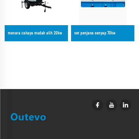
menara cahaya mudah alih 20kw
set penjana senyap 70kw