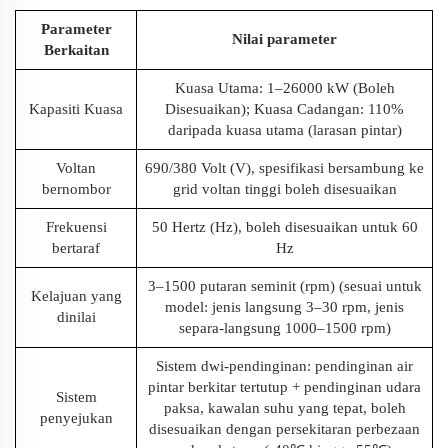
Parameter
Nilai parameter
Berkaitan
Kuasa Utama: 1–26000 kW (Boleh
Kapasiti Kuasa
Disesuaikan); Kuasa Cadangan: 110%
daripada kuasa utama (larasan pintar)
Voltan
690/380 Volt (V), spesifikasi bersambung ke
bernombor
grid voltan tinggi boleh disesuaikan
Frekuensi
50 Hertz (Hz), boleh disesuaikan untuk 60
bertaraf
Hz
3–1500 putaran seminit (rpm) (sesuai untuk
Kelajuan yang
model: jenis langsung 3–30 rpm, jenis
dinilai
separa-langsung 1000–1500 rpm)
Sistem dwi-pendinginan: pendinginan air
pintar berkitar tertutup + pendinginan udara
Sistem
paksa, kawalan suhu yang tepat, boleh
penyejukan
disesuaikan dengan persekitaran perbezaan