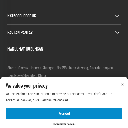
KATEGORI PRODUK
PAUTAN PANTAS
MAKLUMAT HUBUNGAN
Alamat Operasi Jenama Shanghai: No.258, Jalan Wusong, Daerah Hongkou,
Bandaraya Shanghai, China
Email:
[email protected]
We value your privacy
Tel:
+86-13280087620
We use cookies and similar tools to provide our services. If you don't want to
Tel:
+86-13280035385
accept all cookies, click Personalize cookies.
Tel:
+86-13280039195
Accept all
Personalize cookies