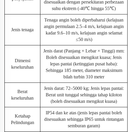
disesuaikan dengan persekitaran perbezaan
suhu ekstrem (-40℃ hingga 55℃)
Tenaga angin boleh diperbaharui (kelajuan
angin permulaan 2.5–4 m/s, kelajuan angin
Jenis tenaga
kadar 9.6–10 m/s, kelajuan angin selamat
≤50 m/s)
Jenis darat (Panjang × Lebar × Tinggi) mm:
Boleh disesuaikan mengikut kuasa; Jenis
Dimensi
lepas pantai (ketinggian pusat haba):
keseluruhan
Sehingga 185 meter, diameter maksimum
bilah turbin 310 meter
Jenis darat: 72–5000 kg; Jenis lepas pantai:
Berat
Berat unit tunggal sehingga tahap kiloton
keseluruhan
(boleh disesuaikan mengikut kuasa)
IP54 dan ke atas (jenis lepas pantai boleh
Ketahap
disesuaikan sehingga IP65 untuk rintangan
Pelindungan
semburan garam)