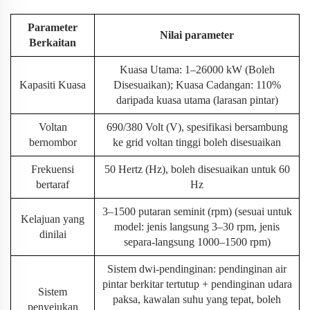
Parameter
Nilai parameter
Berkaitan
Kuasa Utama: 1–26000 kW (Boleh
Kapasiti Kuasa
Disesuaikan); Kuasa Cadangan: 110%
daripada kuasa utama (larasan pintar)
Voltan
690/380 Volt (V), spesifikasi bersambung
bernombor
ke grid voltan tinggi boleh disesuaikan
Frekuensi
50 Hertz (Hz), boleh disesuaikan untuk 60
bertaraf
Hz
3–1500 putaran seminit (rpm) (sesuai untuk
Kelajuan yang
model: jenis langsung 3–30 rpm, jenis
dinilai
separa-langsung 1000–1500 rpm)
Sistem dwi-pendinginan: pendinginan air
pintar berkitar tertutup + pendinginan udara
Sistem
paksa, kawalan suhu yang tepat, boleh
penyejukan