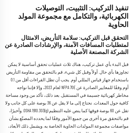
تنفيذ التركيب: التثبيت، التوصيلات
الكهربائية، والتكامل مع مجموعة المولد
الحاوية
التحقق قبل التركيب: سلامة التأريض، الامتثال
لمتطلبات المسافات الآمنة، والإرشادات الصادرة عن
الشركة المصنعة الأصلية
قبل البدء بأي عمل تركيب، هناك ثلاث عمليات تحقق أساسية لا يمكن
تجاوزها بأي حال. أولاً وقبل كل شيء، قم بالتحقق من مقاومة التأريض
باستخدام جهاز قياس المللي أوم. يجب أن تظل القراءات أقل من 0.1
أوم وفقًا للمعايير الصادرة عن NFPA 70E لعام 2023، وإلا فإننا نواجه
مخاطر كهربائية جسيمة في المستقبل. بعد ذلك، تأكد من وجود مساحة
كافية حول المعدات. نحتاج إلى ما لا يقل عن 36 بوصة على كل جانب ولا
تقل عن 60 بوصة فوقها كما ينص عليه التنظيم OSHA 1910.303(g). وأخيرًا،
قم بالتحقق مرة أخرى من جميع الأمور وفقًا لما يحدده المصنّع بشأن
مواصفات مجموعة المولدات الحاوية الخاصة به. ويشمل ذلك الأبعاد،