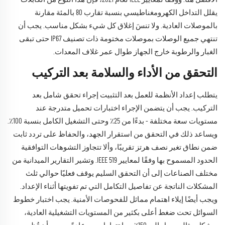
يقلل التداخل الكهرومغناطيسي بنسبة تقارب 80 بالمئة مقارنة
بالموصلات العادية. ولا تنسَ إغلاق كل شيء بشكل مناسب. يجب أن
تنتهي جميع الوصلات بموصلات مختومة ذات تصنيف IP67 حتى تبقى
الغبار والرطوبة خارج الجهاز طوال عمر غلاف المعدات.
التحقق من الأداء والسلامة بعد التركيب
يتطلب إعداد الأنظمة للعمل بعد التثبيت إجراء تحقق شامل بعد
التركيب. يجب أن يتضمن الإجراء اختبارات تحميل متدرجة عند
مستويات سعة مختلفة - بدءًا من 25٪ وحتى التشغيل الكامل بنسبة 100٪.
ويساعد ذلك في التحقق من استقرار الجهد، والحفاظ على تردد ثابت
ضمن نطاق تغير نصف هرتز تقريبًا، وألا تتجاوز التشوهات التوافقية
الحدود المسموح بها وفقًا لمعايير IEEE 519. وتشير التقارير الميدانية من
مختلف الصناعات إلى أن التحقق السليم يوقف فعليًا حوالي ثلث
المشكلات الناتجة عن تفاصيل التكامل التي تم تفويتها أثناء الإعداد.
ويجب أيضًا إيلاء اهتمام مماثل للفحوصات الأمنية. يجب اختبار خطوط
السوائل تحت ضغط أعلى بكثير من المستويات التشغيلية العادية،