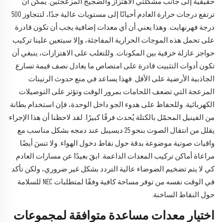
حقيقية إلى جانب مشكلتي الاهتزاز والضجيج المزعجتين. يمكن أن
ترتفع درجات حرارة العادم أحيانًا إلى مستويات عالية جدًا، لتتجاوز 500
درجة فهرنهايت. وهذا يعني أن أي معدات إضافية يجب أن تكون قادرة
على تحمل هذه الموجات الحرارية المفاجئة، وإلا سيتعين علينا تركيب
حواجز عازلة خزفية بين المكونات. وللتغلب على الاهتزازات، ينبغي أن
تكون أدوات التثبيت قادرة على امتصاص ما يعادل نصف قيمة تسارع
الجاذبية الأرضية على الأقل. فهذا يساعد في منع حدوث الرنينات
المزعجة التي تضعف اللحامات بمرور الوقت وتؤثر على التوصيلات
الكهربائية. وللحفاظ على هدوء الجو داخل الوحدة، فإن استخدام بطانة
من الفينيل المحمّل بالكتلة يُحدث فرقًا كبيرًا. لقد لاحظنا أن هذا الإجراء
يقلل من انتقال الصوت بنحو 25 ديسيبل عند دمجه بشكل مناسب مع
واقيات صوتية موضوعة بدقة حول نقاط دخول الهواء. ولا تنسَ أيضًا
مراعاة أماكن تركيب المعدات الداعمة. ابقَ بعيدًا عن مسارات العادم
كي لا يتم تضخيم الضوضاء عالية التردد بشكل غير ضروري، ولكن تأكد
في الوقت نفسه من توفر مساحة كافية وفقًا لمتطلبات NEC للسلامة
حول النقاط الساخنة.
اختيار معدات مساعدة متوافقة لمجموعات