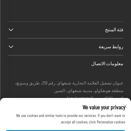
فئة المنتج
روابط سريعة
معلومات الاتصال
عنوان تشغيل العلامة التجارية شنغهاي: رقم 258، طريق وسونغ،
منطقة هونغكواو، مدينة شنغهاي، الصين
البريد الإلكتروني:
[email protected]
هاتف:
+86-13280087620
We value your privacy
هاتف:
+86-13280035385
We use cookies and similar tools to provide our services. If you don't want to
هاتف:
+86-13280039195
accept all cookies, click Personalize cookies.