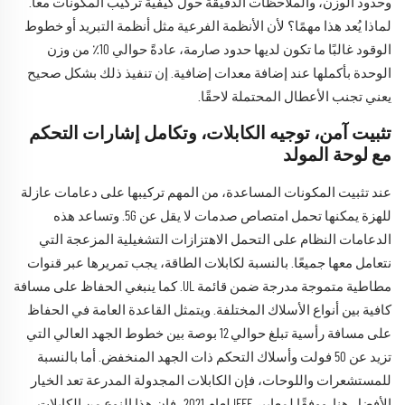
وحدود الوزن، والملاحظات الدقيقة حول كيفية تركيب المكونات معًا.
لماذا يُعد هذا مهمًا؟ لأن الأنظمة الفرعية مثل أنظمة التبريد أو خطوط
الوقود غالبًا ما تكون لديها حدود صارمة، عادةً حوالي 10٪ من وزن
الوحدة بأكملها عند إضافة معدات إضافية. إن تنفيذ ذلك بشكل صحيح
يعني تجنب الأعطال المحتملة لاحقًا.
تثبيت آمن، توجيه الكابلات، وتكامل إشارات التحكم
مع لوحة المولد
عند تثبيت المكونات المساعدة، من المهم تركيبها على دعامات عازلة
للهزة يمكنها تحمل امتصاص صدمات لا يقل عن 5G. وتساعد هذه
الدعامات النظام على التحمل الاهتزازات التشغيلية المزعجة التي
نتعامل معها جميعًا. بالنسبة لكابلات الطاقة، يجب تمريرها عبر قنوات
مطاطية متموجة مدرجة ضمن قائمة UL. كما ينبغي الحفاظ على مسافة
كافية بين أنواع الأسلاك المختلفة. ويتمثل القاعدة العامة في الحفاظ
على مسافة رأسية تبلغ حوالي 12 بوصة بين خطوط الجهد العالي التي
تزيد عن 50 فولت وأسلاك التحكم ذات الجهد المنخفض. أما بالنسبة
للمستشعرات واللوحات، فإن الكابلات المجدولة المدرعة تعد الخيار
الأفضل هنا. ووفقًا لمعايير IEEE لعام 2021، فإن هذا النوع من الكابلات