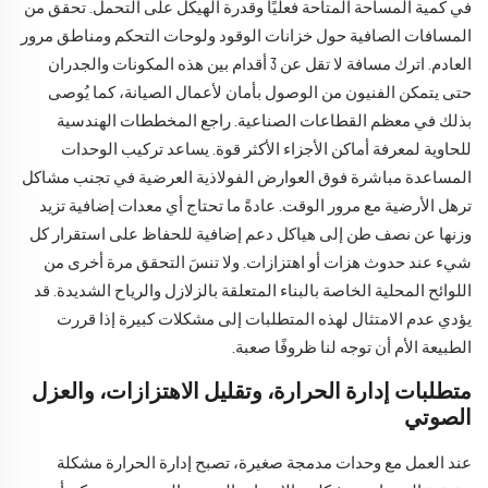
في كمية المساحة المتاحة فعليًا وقدرة الهيكل على التحمل. تحقق من
المسافات الصافية حول خزانات الوقود ولوحات التحكم ومناطق مرور
العادم. اترك مسافة لا تقل عن 3 أقدام بين هذه المكونات والجدران
حتى يتمكن الفنيون من الوصول بأمان لأعمال الصيانة، كما يُوصى
بذلك في معظم القطاعات الصناعية. راجع المخططات الهندسية
للحاوية لمعرفة أماكن الأجزاء الأكثر قوة. يساعد تركيب الوحدات
المساعدة مباشرة فوق العوارض الفولاذية العرضية في تجنب مشاكل
ترهل الأرضية مع مرور الوقت. عادةً ما تحتاج أي معدات إضافية تزيد
وزنها عن نصف طن إلى هياكل دعم إضافية للحفاظ على استقرار كل
شيء عند حدوث هزات أو اهتزازات. ولا تنسَ التحقق مرة أخرى من
اللوائح المحلية الخاصة بالبناء المتعلقة بالزلازل والرياح الشديدة. قد
يؤدي عدم الامتثال لهذه المتطلبات إلى مشكلات كبيرة إذا قررت
الطبيعة الأم أن توجه لنا ظروفًا صعبة.
متطلبات إدارة الحرارة، وتقليل الاهتزازات، والعزل
الصوتي
عند العمل مع وحدات مدمجة صغيرة، تصبح إدارة الحرارة مشكلة