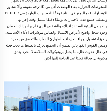
وبشكل مثالي يصل إلى 150٪ مما تتعامل معه عادةً. ويجب أن تُظهر
الفحوصات الحرارية بقاء الوصلات أقل من 90 درجة مئوية، وألا تتجاوز
الاهتزازات 7.1 ملليمتر في الثانية وفقًا للتوجيهات الواردة في ISO 10816-3.
وتتطلب جميع هذه الاختبارات توثيقًا دقيقًا يشمل وقت إجرائها،
والعوامل البيئية السائدة آنذاك، والشخص الذي قام بها، وذلك لضمان
وجود سجل واضح لأغراض الامتثال ولقياس مؤشرات الأداء الأساسية.
وأخيرًا، تشغيل إجراءات إيقاف الطوارئ الفعلية والتحقق من حدود
وميض القوس الكهربائي يضمن أن الجميع يعرف بالضبط ما يجب فعله
في حال حدوث خلل، ما يجعل بروتوكولات السلامة لا مجرد وثائق
مكتوبة بل فعالة فعليًا عند الحاجة إليها أكثر.