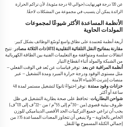
عن 120 درجة فهرنهايت (حوالي 49 درجة مئوية)، لأن تراكم الحرارة
الزائدة يمكن أن يتسبب في مجموعة من المشكلات لاحقًا.
الأنظمة المساعدة الأكثر شيوعًا لمجموعات
المولدات الحاوية
أربعة أنظمة مُعتمدة على نطاق واسع تُوسّع الوظائف بشكل كبير:
مقارنة بمفاتيح النقل التلقائية التقليدية (ATS) ذات الثلاثة مصادر
: تتيح
انتقالات سلسة ومتوافقة مع التعليمات الفنية بين الطاقة الكهربائية
من الشبكة والمولد أثناء انقطاع التيار
أنظمة المراقبة عن بعد
: توفر قياسات عن بُعد في الوقت الفعلي —
مثل مستوى الوقود ودرجة حرارة المبرد ومدة التشغيل — عبر
منصات إنترنت الأشياء الآمنة
خزانات وقود ممتدة
: توفر احتواءً ثانويًا لتشغيل مستمر لمدة 48
ساعة أو أكثر
شواحن البطاريات
: تحافظ على صحة بطارية التشغيل في ظل
ظروف بيئية قصوى (من −30°م إلى 55°م / من −22°ف إلى 131°ف)
يجب أن تراعي جميع التركيبات الحد الأقصى الديناميكي للوزن
الخاص بالحاوية — ولا ينبغي أن تتجاوز المعدات المساعدة 15٪ من
إجمالي الكتلة المسموح بها للنقل.