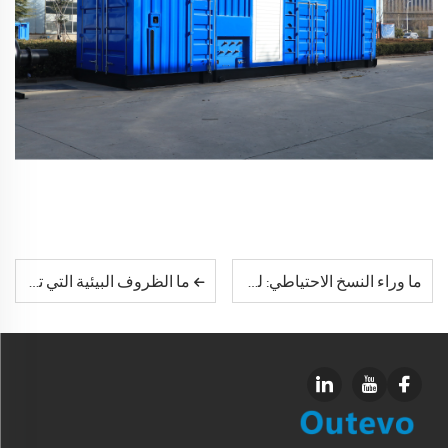
ما وراء النسخ الاحتياطي: لماذا يعتبر المولد الكهربائي المحصور في حاوية للمنشأة الطبية خط حياتها
ما الظروف البيئية التي تتطلب حماية خاصة لمجموعة مولدات الحاويات؟