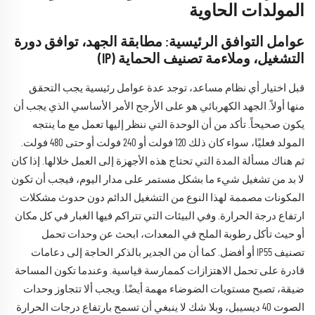
المولدات الحاوية
عوامل التوافق الرئيسية: مطابقة الجهد، توافق دورة
التشغيل، وملاءمة تصنيف الحماية (IP)
قبل اختيار أي نظام مساعد، توجد عدة عوامل رئيسية يجب التحقق
منها أولاً. الجهد الكهربائي هو على الأرجح الأمر الأساسي الذي يجب أن
يكون صحيحاً. تأكد من أن الوحدة التي ننظر إليها تعمل مع ما ينتجه
المولد فعليًا، سواء كان ذلك 120 فولت أو 240 فولت أو حتى 480 فولت.
ثم هناك مسألة المدة التي تحتاج هذه الأجهزة إلى العمل خلالها. إذا كان
لا بد من تشغيل شيء ما بشكل مستمر على مدار اليوم، فيجب أن تكون
المكونات مصممة لهذا النوع من التشغيل الدائم دون حدوث مشكلات
ارتفاع درجة الحرارة. وفي البيئات التي تتراكم فيها الغبار في كل مكان
أو حيث تأكل رطوبة الملح في المعدات، ابحث عن وحدات تحمل
تصنيف IP55 أو أفضل. كما أن من الجدير بالذكر الحاجة إلى دعامات
قادرة على تحمل الاهتزازات كممارسة قياسية. وعندما تكون المساحة
ضيقة، تصبح مستويات الضوضاء مهمة أيضًا. ويجب ألا تتجاوز وحدات
الصوت 40 ديسيبل، وبلا شك لا ينبغي أن تسمح بارتفاع درجات الحرارة